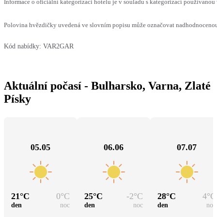
Informace o oficiální kategorizaci hotelu je v souladu s kategorizací používanou 
Polovina hvězdičky uvedená ve slovním popisu může označovat nadhodnocenou n
Kód nabídky:
VAR2GAR
Aktuální počasí - Bulharsko, Varna, Zlaté
Písky
05.05
06.06
07.07
21
°C
0
°C
25
°C
-2
°C
28
°C
4
°C
den
noc
den
noc
den
noc