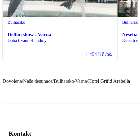
Bulharsko
Bulharsk
Delfíní show - Varna
Nesebar 
Doba trvání
:
4 hodiny
Doba trvá
1 454 Kč
/os.
Dovolená
/
Naše destinace
/
Bulharsko
/
Varna
/
Hotel Grifid Arabella
Kontakt