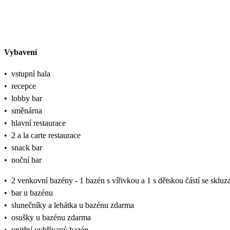
Vybavení
•
vstupní hala
•
recepce
•
lobby bar
•
směnárna
•
hlavní restaurace
•
2 a la carte restaurace
•
snack bar
•
noční bar
•
2 venkovní bazény - 1 bazén s vířivkou a 1 s dětskou částí se skluz
•
bar u bazénu
•
slunečníky a lehátka u bazénu zdarma
•
osušky u bazénu zdarma
•
vnitřní vyhřívaný bazén