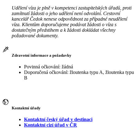
Udělení víza je plně v kompetenci zastupitelských úřadů, proti
zamítnutí žádosti o jeho udělení není odvolání. Cestovní
kancelář Čedok nenese odpovědnost za případné neudělení
víza. Klientům doporučujeme podávat žádosti o víza s
dostatečným předstihem a k žádosti dokládat všechny
požadované dokumenty.
Zdravotní informace a požadavky
Povinná očkování: žádná
Doporučená očkování: žloutenka typu A, žloutenka typu
B
Kontaktní úřady
Kontaktní český úřad v destinaci
Kontaktní cizí úřad v ČR