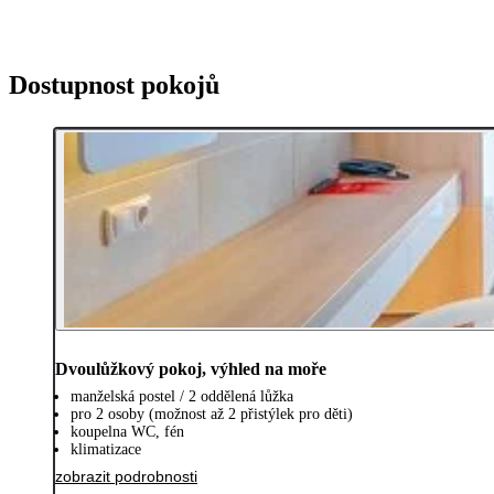
Dostupnost pokojů
Dvoulůžkový pokoj, výhled na moře
manželská postel / 2 oddělená lůžka
pro 2 osoby (možnost až 2 přistýlek pro děti)
koupelna WC, fén
klimatizace
zobrazit podrobnosti