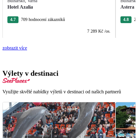
Bulharsko
,
Varna
Bulharsk
Hotel Azalia
Astera 
4.7
709 hodnocení zákazníků
4.8
27
7 289 Kč
/os.
zobrazit více
Výlety v destinaci
Využijte skvělé nabídky výletů v destinaci od našich partnerů