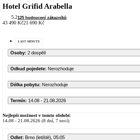
Hotel Grifid Arabella
5.2
125 hodnocení zákazníků
43 490 Kč
21 690 Kč
LAST MINUTE
Osoby
:
2 dospělí
Odkud pojedete
:
Nerozhoduje
Délka pobytu
:
Nerozhoduje
Termín
:
14.08 - 21.08.2026
Nejlepší možnost v tomto období:
14.08
-
21.08.2026
(8 dní, 7 nocí)
Odlet
:
Brno (letiště), 05:05