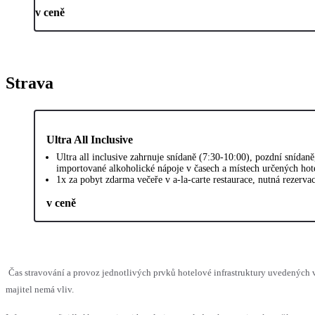
v ceně
Strava
Ultra All Inclusive
Ultra all inclusive zahrnuje snídaně (7:30-10:00), pozdní snída
importované alkoholické nápoje v časech a místech určených hot
1x za pobyt zdarma večeře v a-la-carte restaurace, nutná rezervac
v ceně
Čas stravování a provoz jednotlivých prvků hotelové infrastruktury uvedenýc
majitel nemá vliv.