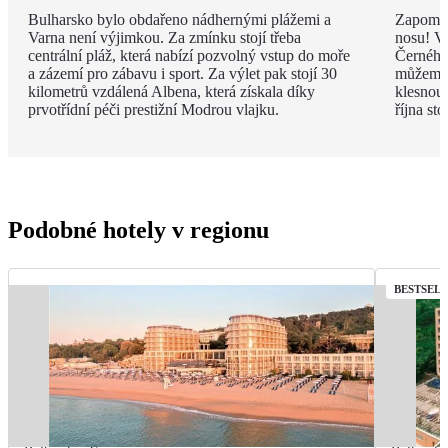
Bulharsko bylo obdařeno nádhernými plážemi a
Zapomeň
Varna není výjimkou. Za zmínku stojí třeba
nosu! V
centrální pláž, která nabízí pozvolný vstup do moře
Černého 
a zázemí pro zábavu i sport. Za výlet pak stojí 30
můžeme 
kilometrů vzdálená Albena, která získala díky
klesnou
prvotřídní péči prestižní Modrou vlajku.
října st
Podobné hotely v regionu
BESTSEL