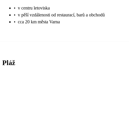
•
v centru letoviska
•
v pěší vzdálenosti od restaurací, barů a obchodů
•
cca 20 km města Varna
Pláž