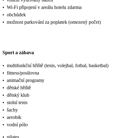
•
Wi-Fi připojení v areálu hotelu zdarma
•
obchůdek
•
možnost parkování za poplatek (omezený počet)
Sport a zábava
•
multifunkční hřiště (tenis, volejbal, fotbal, basketbal)
•
fitness/posilovna
•
animační programy
•
dětské hřiště
•
dětský klub
•
stolní tenis
•
šachy
•
aerobik
•
vodní pólo
•
pilates