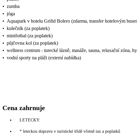
•
zumba
•
jóga
•
Aquapark v hotelu Grifid Bolero (zdarma, transfer hotelovým buse
•
kulečník (za poplatek)
•
minifotbal (za poplatek)
•
půjčovna kol (za poplatek)
•
wellness centrum - turecké lázně, masáže, sauna, relaxační zóna, h
•
vodní sporty na pláži (externí nabídka)
Cena zahrnuje
LETECKY:
* leteckou dopravu v turistické třídě včetně tax a poplatků