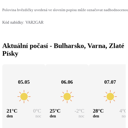
Polovina hvězdičky uvedená ve slovním popisu může označovat nadhodnocenou n
Kód nabídky:
VAR2GAR
Aktuální počasí - Bulharsko, Varna, Zlaté
Písky
05.05
06.06
07.07
21
°C
0
°C
25
°C
-2
°C
28
°C
4
°C
den
noc
den
noc
den
noc