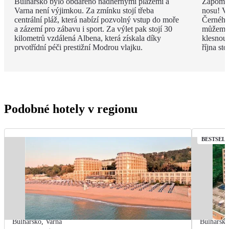
Bulharsko bylo obdařeno nádhernými plážemi a
Zapomeň
Varna není výjimkou. Za zmínku stojí třeba
nosu! V
centrální pláž, která nabízí pozvolný vstup do moře
Černého 
a zázemí pro zábavu i sport. Za výlet pak stojí 30
můžeme 
kilometrů vzdálená Albena, která získala díky
klesnou
prvotřídní péči prestižní Modrou vlajku.
října st
Podobné hotely v regionu
BESTSEL
Bulharsko
,
Varna
Bulharsk