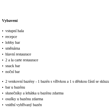
Vybavení
•
vstupní hala
•
recepce
•
lobby bar
•
směnárna
•
hlavní restaurace
•
2 a la carte restaurace
•
snack bar
•
noční bar
•
2 venkovní bazény - 1 bazén s vířivkou a 1 s dětskou částí se skluz
•
bar u bazénu
•
slunečníky a lehátka u bazénu zdarma
•
osušky u bazénu zdarma
•
vnitřní vyhřívaný bazén