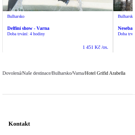
Bulharsko
Bulharsk
Delfíní show - Varna
Nesebar 
Doba trvání
:
4 hodiny
Doba trvá
1 451 Kč
/os.
Dovolená
/
Naše destinace
/
Bulharsko
/
Varna
/
Hotel Grifid Arabella
Kontakt