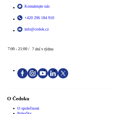
Kontaktujte nás
+420 296 184 910
info@cedok.cz
7:00 - 21:00 /
7 dní v týdnu
O Čedoku
O společnosti
Pobočky