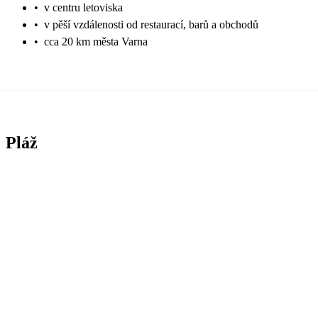
•
v centru letoviska
•
v pěší vzdálenosti od restaurací, barů a obchodů
•
cca 20 km města Varna
Pláž