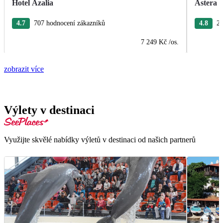
Hotel Azalia
Astera 
4.7
707 hodnocení zákazníků
4.8
27
7 249 Kč
/os.
zobrazit více
Výlety v destinaci
Využijte skvělé nabídky výletů v destinaci od našich partnerů