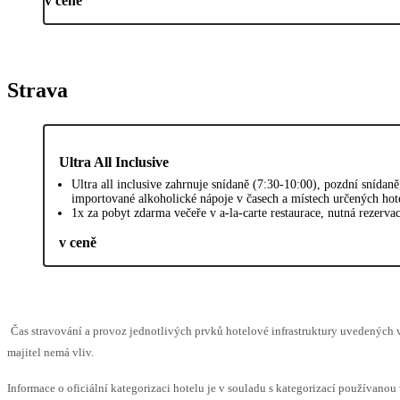
v ceně
Strava
Ultra All Inclusive
Ultra all inclusive zahrnuje snídaně (7:30-10:00), pozdní snída
importované alkoholické nápoje v časech a místech určených hot
1x za pobyt zdarma večeře v a-la-carte restaurace, nutná rezervac
v ceně
Čas stravování a provoz jednotlivých prvků hotelové infrastruktury uvedenýc
majitel nemá vliv.
Informace o oficiální kategorizaci hotelu je v souladu s kategorizací používanou 