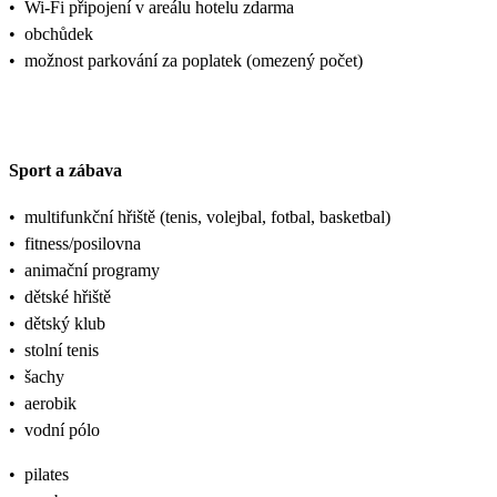
•
Wi-Fi připojení v areálu hotelu zdarma
•
obchůdek
•
možnost parkování za poplatek (omezený počet)
Sport a zábava
•
multifunkční hřiště (tenis, volejbal, fotbal, basketbal)
•
fitness/posilovna
•
animační programy
•
dětské hřiště
•
dětský klub
•
stolní tenis
•
šachy
•
aerobik
•
vodní pólo
•
pilates