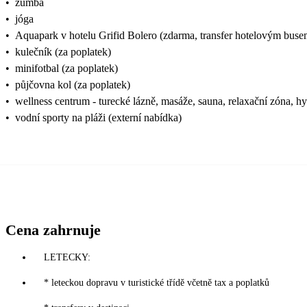
•
zumba
•
jóga
•
Aquapark v hotelu Grifid Bolero (zdarma, transfer hotelovým buse
•
kulečník (za poplatek)
•
minifotbal (za poplatek)
•
půjčovna kol (za poplatek)
•
wellness centrum - turecké lázně, masáže, sauna, relaxační zóna, h
•
vodní sporty na pláži (externí nabídka)
Cena zahrnuje
LETECKY:
* leteckou dopravu v turistické třídě včetně tax a poplatků