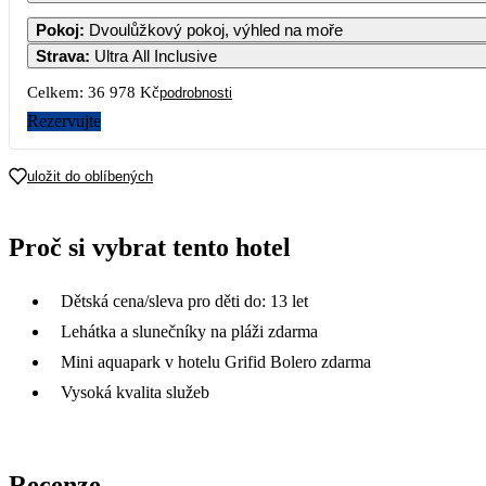
Pokoj
:
Dvoulůžkový pokoj, výhled na moře
Strava
:
Ultra All Inclusive
Celkem:
36 978 Kč
podrobnosti
Rezervujte
uložit do oblíbených
Proč si vybrat tento hotel
Dětská cena/sleva pro děti do: 13 let
Lehátka a slunečníky na pláži zdarma
Mini aquapark v hotelu Grifid Bolero zdarma
Vysoká kvalita služeb
Recenze