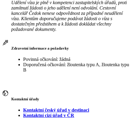
Udělení víza je plně v kompetenci zastupitelských úřadů, proti
zamítnutí žádosti o jeho udělení není odvolání. Cestovní
kancelář Čedok nenese odpovědnost za případné neudělení
víza. Klientům doporučujeme podávat žádosti o víza s
dostatečným předstihem a k žádosti dokládat všechny
požadované dokumenty.
Zdravotní informace a požadavky
Povinná očkování: žádná
Doporučená očkování: žloutenka typu A, žloutenka typu
B
Kontaktní úřady
Kontaktní český úřad v destinaci
Kontaktní cizí úřad v ČR