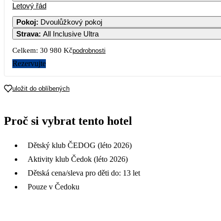
Letový řád
1
2
20 290
Pokoj
:
Dvoulůžkový pokoj
Strava
:
All Inclusive Ultra
7
8
9
Celkem:
30 980 Kč
podrobnosti
14
15
16
Rezervujte
15 490
21
22
23
uložit do oblíbených
28
29
30
Proč si vybrat tento hotel
Dětský klub ČEDOG (léto 2026)
Aktivity klub Čedok (léto 2026)
Dětská cena/sleva pro děti do: 13 let
Pouze v Čedoku