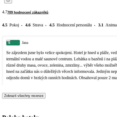
4.7
709 hodnocení zákazníků
4.5
Pokoj
4.6
Strava
4.5
Hodnocení personálu
3.1
Anima
6
Jana
Se zájezdem jsme bylo velice spokojeni. Hotel je hned u pláže, ved
termální vodou a malé saunové centrum. Lehátka u bazénů i na pláž
různé druhy masa, ovoce, zelenina, zmrzliny... výběr všeho možné
hned na začátku nás o důležitých věcech informovala. Jediným nep
odjezdu domů v brzkých ranních hodinách. Obsahoval pouze 2 malé
pirohy se sýrem).
Zobrazit všechny recenze