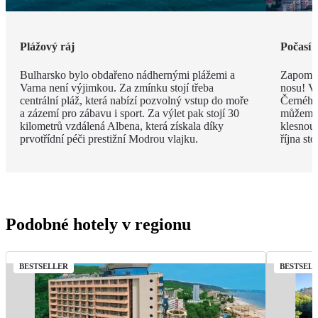
Plážový ráj
Počasí 
Bulharsko bylo obdařeno nádhernými plážemi a
Zapomeň
Varna není výjimkou. Za zmínku stojí třeba
nosu! V
centrální pláž, která nabízí pozvolný vstup do moře
Černého 
a zázemí pro zábavu i sport. Za výlet pak stojí 30
můžeme 
kilometrů vzdálená Albena, která získala díky
klesnou
prvotřídní péči prestižní Modrou vlajku.
října st
Podobné hotely v regionu
BESTSELLER
BESTSEL