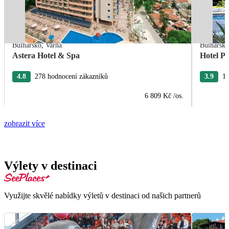
Bulharsko
,
Varna
Bulharsk
Astera Hotel & Spa
Hotel Pe
4.8
278 hodnocení zákazníků
3.9
19
6 809 Kč
/os.
zobrazit více
Výlety v destinaci
Využijte skvělé nabídky výletů v destinaci od našich partnerů