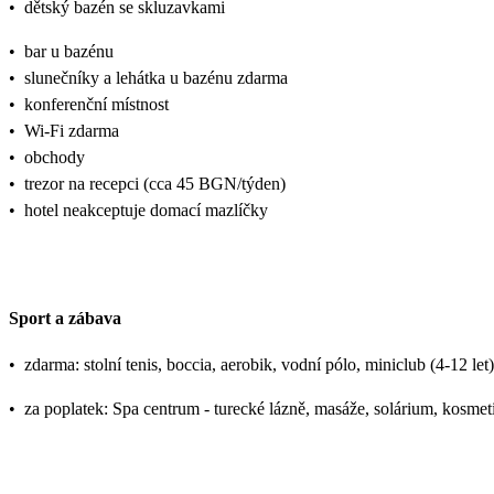
•
dětský bazén se skluzavkami
•
bar u bazénu
•
slunečníky a lehátka u bazénu zdarma
•
konferenční místnost
•
Wi-Fi zdarma
•
obchody
•
trezor na recepci (cca 45 BGN/týden)
•
hotel neakceptuje domací mazlíčky
Sport a zábava
•
zdarma: stolní tenis, boccia, aerobik, vodní pólo, miniclub (4-12 let),
•
za poplatek: Spa centrum - turecké lázně, masáže, solárium, kosmeti