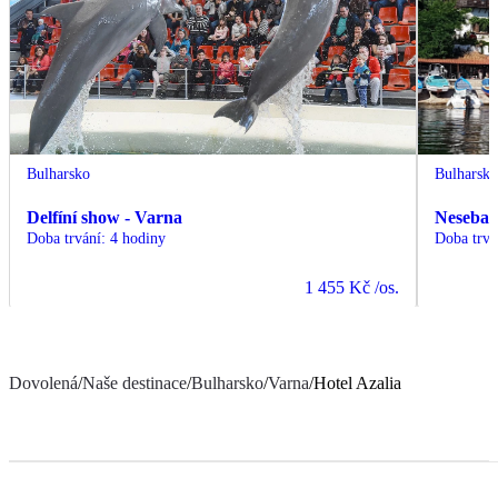
Bulharsko
Bulharsk
Delfíní show - Varna
Nesebar 
Doba trvání
:
4 hodiny
Doba trvá
1 455 Kč
/os.
Dovolená
/
Naše destinace
/
Bulharsko
/
Varna
/
Hotel Azalia