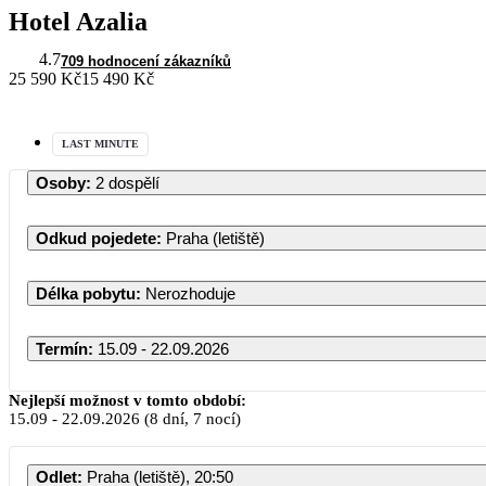
Hotel Azalia
4.7
709 hodnocení zákazníků
25 590 Kč
15 490 Kč
LAST MINUTE
Osoby
:
2 dospělí
Odkud pojedete
:
Praha (letiště)
Délka pobytu
:
Nerozhoduje
Termín
:
15.09 - 22.09.2026
Zá
Nejlepší možnost v tomto období:
15.09
-
22.09.2026
(8 dní, 7 nocí)
PO
ÚT
ST
Odlet
:
Praha (letiště), 20:50