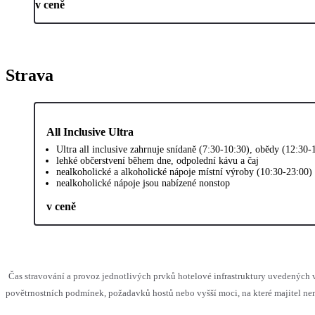
v ceně
Strava
All Inclusive Ultra
Ultra all inclusive zahrnuje snídaně (7:30-10:30), obědy (12:30
lehké občerstvení během dne, odpolední kávu a čaj
nealkoholické a alkoholické nápoje místní výroby (10:30-23:00)
nealkoholické nápoje jsou nabízené nonstop
v ceně
Čas stravování a provoz jednotlivých prvků hotelové infrastruktury uvedenýc
povětrnostních podmínek, požadavků hostů nebo vyšší moci, na které majitel nem