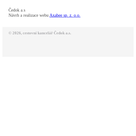
Čedok a.s
Návrh a realizace webu
Axabee sp. z. o.o.
© 2026, cestovní kancelář Čedok a.s.