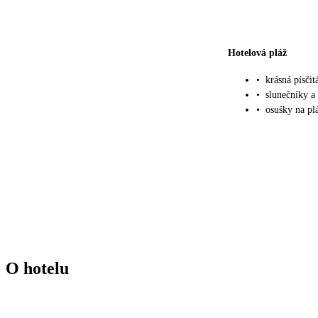
Hotelová pláž
•
krásná písči
•
slunečníky a
•
osušky na pl
O hotelu