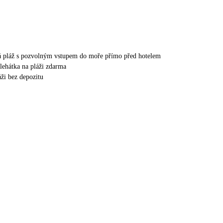
tá pláž s pozvolným vstupem do moře přímo před hotelem
 lehátka na pláži zdarma
áži bez depozitu