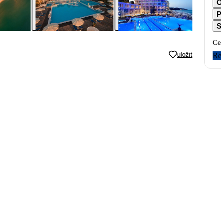
O
P
S
Ce
uložit
Re