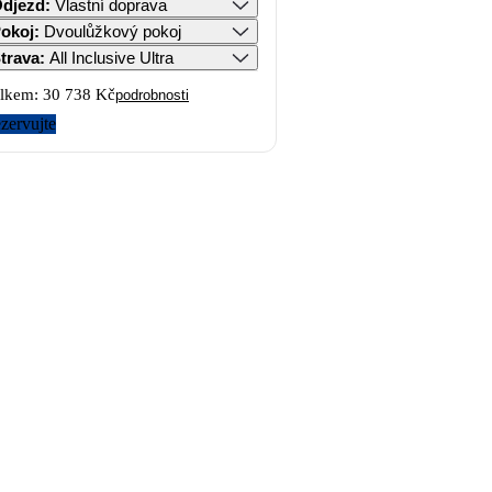
djezd
:
Vlastní doprava
okoj
:
Dvoulůžkový pokoj
trava
:
All Inclusive Ultra
lkem:
30 738 Kč
podrobnosti
zervujte