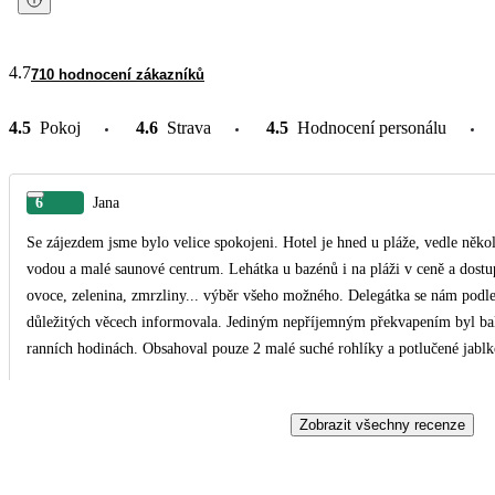
4.7
710 hodnocení zákazníků
4.5
Pokoj
4.6
Strava
4.5
Hodnocení personálu
6
Jana
Se zájezdem jsme bylo velice spokojeni. Hotel je hned u pláže, vedle někol
vodou a malé saunové centrum. Lehátka u bazénů i na pláži v ceně a dostu
ovoce, zelenina, zmrzliny... výběr všeho možného. Delegátka se nám podle
důležitých věcech informovala. Jediným nepříjemným překvapením byl bal
ranních hodinách. Obsahoval pouze 2 malé suché rohlíky a potlučené jabl
Zobrazit všechny recenze