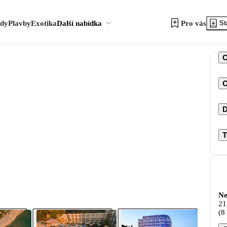
zdy
Plavby
Exotika
Další nabídka
Pro vás
St
O
D
T
Ne
21
(8