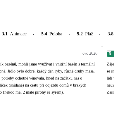
3.1
Animace
5.4
Poloha
5.2
Pláž
3.8
Atrakce
čvc 2026
5
Han
ik bazénů, mohli jsme využívat i vnitřní bazén s termální
Zájezd hodnotí
pné. Jídlo bylo dobré, každý den ryby, různé druhy masa,
se snažila vy
 potřeby ochotně věnovala, hned na začátku nás o
lidí vytrpět a
íček (snídaně) na cestu při odjezdu domů v brzkých
neuvěřitelné. K
ko (někdo měl 2 malé pirohy se sýrem).
Zaslouží ohrom
barman, tedy p
dával to jasně najevo. Zk
potkáme tyto s