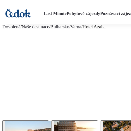
Last Minute
Pobytové zájezdy
Poznávací záje
více fotografií (28)
Dovolená
/
Naše destinace
/
Bulharsko
/
Varna
/
Hotel Azalia