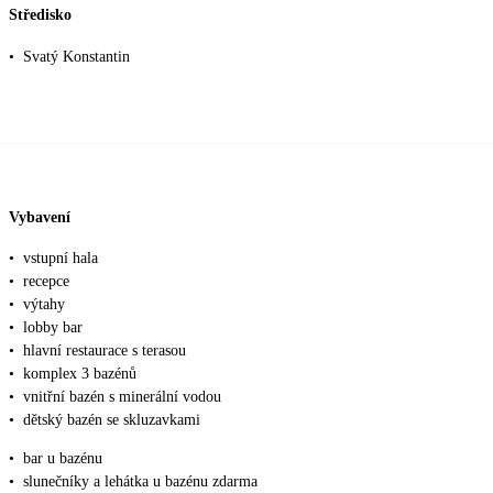
Středisko
•
Svatý Konstantin
Vybavení
•
vstupní hala
•
recepce
•
výtahy
•
lobby bar
•
hlavní restaurace s terasou
•
komplex 3 bazénů
•
vnitřní bazén s minerální vodou
•
dětský bazén se skluzavkami
•
bar u bazénu
•
slunečníky a lehátka u bazénu zdarma