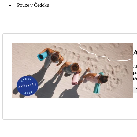
Pouze v Čedoku
A
Ak
po
tě