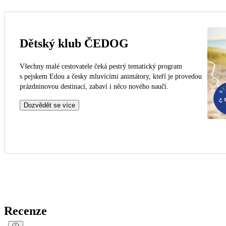
Dětský klub ČEDOG
Všechny malé cestovatele čeká pestrý tematický program
s pejskem Edou a česky mluvícími animátory, kteří je provedou
prázdninovou destinací, zabaví i něco nového naučí.
Dozvědět se více
Recenze