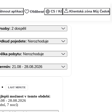
áhnout aplikaci
Oblíbené
CS / Kč
Klientská zóna Můj Čedok
Osoby
:
2 dospělí
dkud pojedete
:
Nerozhoduje
élka pobytu
:
Nerozhoduje
ermín
:
21.08 - 28.08.2026
LAST MINUTE
jlepší možnost v tomto období:
.08
-
28.08.2026
 dní, 7 nocí)