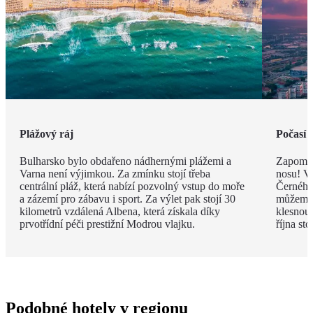
Plážový ráj
Počasí 
Bulharsko bylo obdařeno nádhernými plážemi a
Zapomeň
Varna není výjimkou. Za zmínku stojí třeba
nosu! V
centrální pláž, která nabízí pozvolný vstup do moře
Černého 
a zázemí pro zábavu i sport. Za výlet pak stojí 30
můžeme 
kilometrů vzdálená Albena, která získala díky
klesnou
prvotřídní péči prestižní Modrou vlajku.
října st
Podobné hotely v regionu