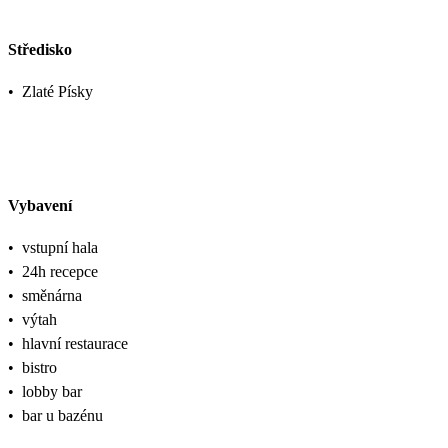
Středisko
•
Zlaté Písky
Vybavení
•
vstupní hala
•
24h recepce
•
směnárna
•
výtah
•
hlavní restaurace
•
bistro
•
lobby bar
•
bar u bazénu