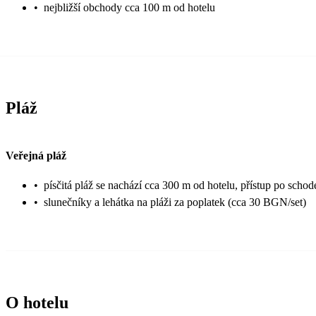
•
nejbližší obchody cca 100 m od hotelu
Pláž
Veřejná pláž
•
písčitá pláž se nachází cca 300 m od hotelu, přístup po scho
•
slunečníky a lehátka na pláži za poplatek (cca 30 BGN/set)
O hotelu