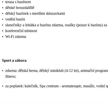
•
terasa s bazénem
•
dětské brouzdaliště
•
dětský bazének s menšími skluzavkami
•
vnitřní bazén
•
slunečníky a lehátka u bazénu zdarma, osušky (pouze k bazénu) za
•
konferenční místnost
•
Wi-Fi zdarma
Sport a zábava
•
zdarma: dětská herna, dětský miniklub (4-12 let), animační program pr
fitness;
•
za poplatek: kulečník, Spa centrum - aromaterapie, masáže, vodní s