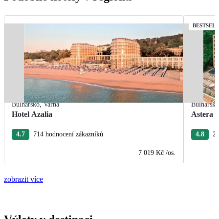
BESTSEL
Bulharsko
,
Varna
Bulharsk
Hotel Azalia
Astera 
4.7
714 hodnocení zákazníků
4.8
28
7 019 Kč
/os.
zobrazit více