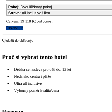
Pokoj
:
Dvoulůžkový pokoj
Strava
:
All Inclusive Ultra
3
4
5
6
Celkem:
19 118 Kč
podrobnosti
Rezervujte
10
11
12
13
uložit do oblíbených
17
18
19
20
Proč si vybrat tento hotel
24
25
26
27
9 559
Dětská cena/sleva pro děti do: 13 let
31
Nedaleko centra i pláže
Ultra all inclusive
Výborný poměr kvalita/cena
Recenze