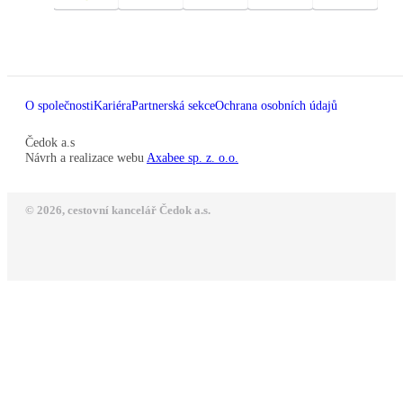
O společnosti
Kariéra
Partnerská sekce
Ochrana osobních údajů
Čedok a.s
Návrh a realizace webu
Axabee sp. z. o.o.
© 2026, cestovní kancelář Čedok a.s.