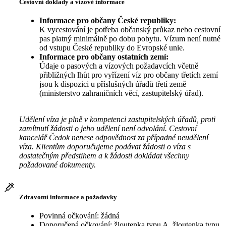
Cestovní doklady a vízové informace
Informace pro občany České republiky:
K vycestování je potřeba občanský průkaz nebo cestovní
pas platný minimálně po dobu pobytu. Vízum není nutné
od vstupu České republiky do Evropské unie.
Informace pro občany ostatních zemí:
Údaje o pasových a vízových požadavcích včetně
přibližných lhůt pro vyřízení víz pro občany třetích zemí
jsou k dispozici u příslušných úřadů třetí země
(ministerstvo zahraničních věcí, zastupitelský úřad).
Udělení víza je plně v kompetenci zastupitelských úřadů, proti
zamítnutí žádosti o jeho udělení není odvolání. Cestovní
kancelář Čedok nenese odpovědnost za případné neudělení
víza. Klientům doporučujeme podávat žádosti o víza s
dostatečným předstihem a k žádosti dokládat všechny
požadované dokumenty.
Zdravotní informace a požadavky
Povinná očkování: žádná
Doporučená očkování: žloutenka typu A, žloutenka typu