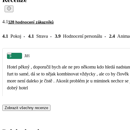
4.1
128 hodnocení zákazníků
4.1
Pokoj
4.1
Strava
3.9
Hodnocení personálu
2.4
Anima
5
Jiří
Hotel pěkný , doporučil bych ale ne pro někomu kdo hledá nadstandard pro normální rodinu určitě. Jídlo dobré ale
furt to samé, dá se to nějak kombinovat vždycky , ale co by člověk z
more není daleko je čistě . Akorát problém je u miminek nechce se 
dobrý hotel
Zobrazit všechny recenze