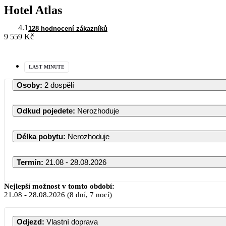
Hotel Atlas
4.1
128 hodnocení zákazníků
9 559 Kč
LAST MINUTE
Osoby
:
2 dospělí
Odkud pojedete
:
Nerozhoduje
Délka pobytu
:
Nerozhoduje
Termín
:
21.08 - 28.08.2026
Srpen 2
Nejlepší možnost v tomto období:
21.08
-
28.08.2026
(8 dní, 7 nocí)
PO
ÚT
ST
ČT
Odjezd
:
Vlastní doprava