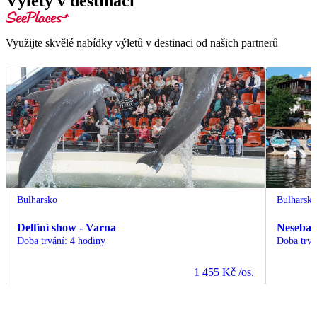
Výlety v destinaci
Využijte skvělé nabídky výletů v destinaci od našich partnerů
Bulharsko
Bulharsk
Delfíní show - Varna
Nesebar 
Doba trvání
:
4 hodiny
Doba trvá
1 455 Kč
/os.