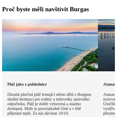
Proč byste měli navštívit Burgas
Pláž jako z pohlednice
Atanaso
Dlouhá písečná pláž lemující město dělá z Burgasu
Atanaso
ideální destinaci pro rodiny a milovníky pasivního
rezervac
odpočinku. Pláž je dobře vybavená a snadno
Útočiště
dostupná. Moře je pozoruhodně čisté a v létě
využívaj
příjemné teplé. Za nás dáváme 10/10.
přezimov