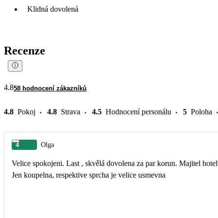
Klidná dovolená
Recenze
4.8
58 hodnocení zákazníků
4.8
Pokoj
4.8
Strava
4.5
Hodnocení personálu
5
Poloha
4
Olga
Velice spokojeni. Last , skvělá dovolena za par korun. Majitel hote
Jen koupelna, respektive sprcha je velice usmevna