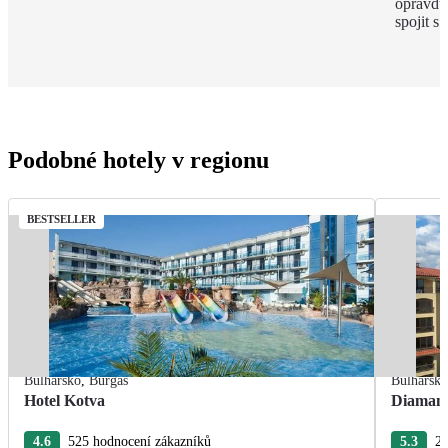
opravdu 
spojit s
Podobné hotely v regionu
BESTSELLER
Bulharsko
,
Burgas
Bulharsk
Hotel Kotva
Diamant
4.6
525 hodnocení zákazníků
5.3
26