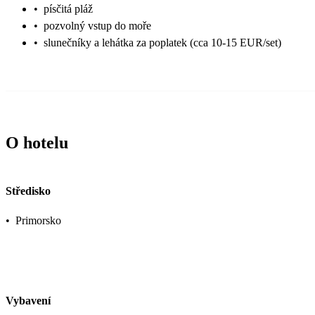
•
písčitá pláž
•
pozvolný vstup do moře
•
slunečníky a lehátka za poplatek (cca 10-15 EUR/set)
O hotelu
Středisko
•
Primorsko
Vybavení