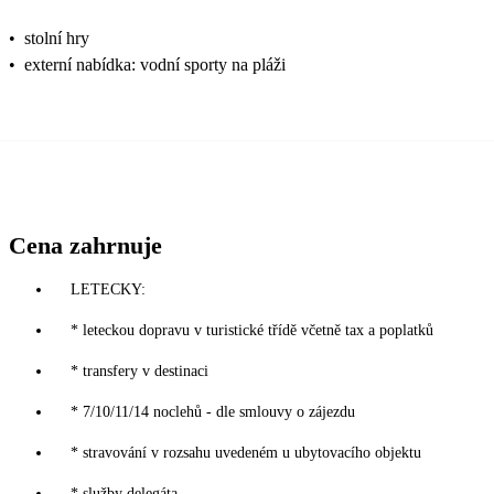
•
stolní hry
•
externí nabídka: vodní sporty na pláži
Cena zahrnuje
LETECKY:
* leteckou dopravu v turistické třídě včetně tax a poplatků
* transfery v destinaci
* 7/10/11/14 noclehů - dle smlouvy o zájezdu
* stravování v rozsahu uvedeném u ubytovacího objektu
* služby delegáta