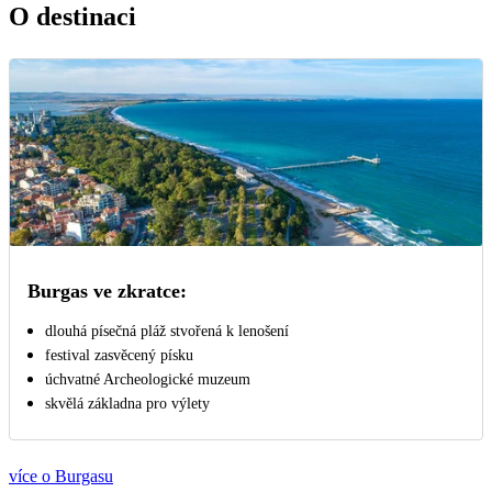
O destinaci
Burgas ve zkratce:
dlouhá písečná pláž stvořená k lenošení
festival zasvěcený písku
úchvatné Archeologické muzeum
skvělá základna pro výlety
více o Burgasu