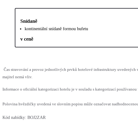
Snídaně
kontinentální snídaně formou bufetu
v ceně
Čas stravování a provoz jednotlivých prvků hotelové infrastruktury uvedenýc
majitel nemá vliv.
Informace o oficiální kategorizaci hotelu je v souladu s kategorizací používanou 
Polovina hvězdičky uvedená ve slovním popisu může označovat nadhodnocenou n
Kód nabídky:
BOJ2ZAR