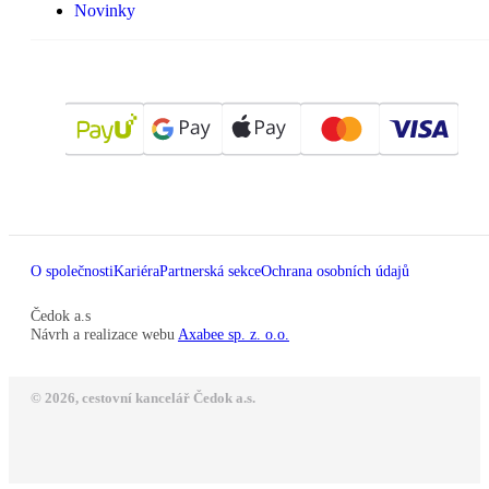
Novinky
O společnosti
Kariéra
Partnerská sekce
Ochrana osobních údajů
Čedok a.s
Návrh a realizace webu
Axabee sp. z. o.o.
© 2026, cestovní kancelář Čedok a.s.