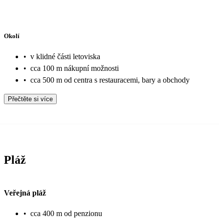
Okolí
•
v klidné části letoviska
•
cca 100 m nákupní možnosti
•
cca 500 m od centra s restauracemi, bary a obchody
Přečtěte si více
Pláž
Veřejná pláž
•
cca 400 m od penzionu