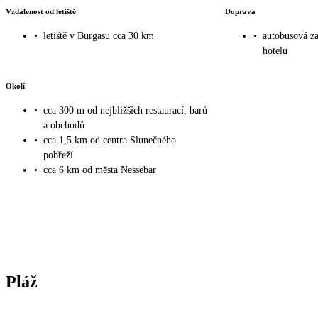
Vzdálenost od letiště
Doprava
•
letiště v Burgasu cca 30 km
•
autobusová z
hotelu
Okolí
•
cca 300 m od nejbližších restaurací, barů
a obchodů
•
cca 1,5 km od centra Slunečného
pobřeží
•
cca 6 km od města Nessebar
Pláž