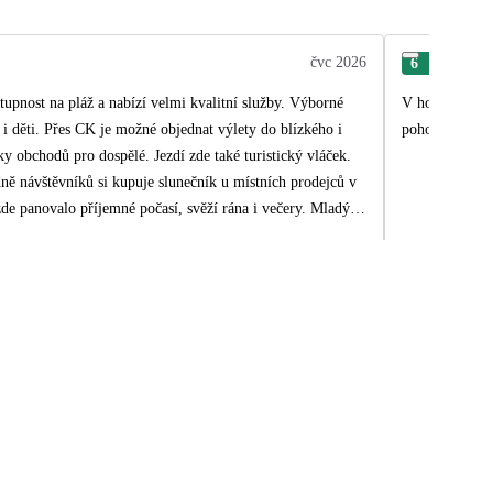
čvc 2026
6
Lub
upnost na pláž a nabízí velmi kvalitní služby. Výborné
V hotelu Wela 
é i děti. Přes CK je možné objednat výlety do blízkého i
pohodovou dov
y obchodů pro dospělé. Jezdí zde také turistický vláček.
de panovalo příjemné počasí, svěží rána i večery. Mladý
otelová restaurace nabízí služby po celý den a večer se
 v obou bazénech, aqua aerobic i výtvarný kroužek a
 republiky, Slovenska, Maďarska a Bulharska. Při jídle se
y i vlajky jejich zemí. Wela je hotel, který si své