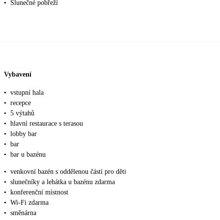
•
Slunečné pobřeží
Vybavení
•
vstupní hala
•
recepce
•
5 výtahů
•
hlavní restaurace s terasou
•
lobby bar
•
bar
•
bar u bazénu
•
venkovní bazén s oddělenou částí pro děti
•
slunečníky a lehátka u bazénu zdarma
•
konferenční místnost
•
Wi-Fi zdarma
•
směnárna