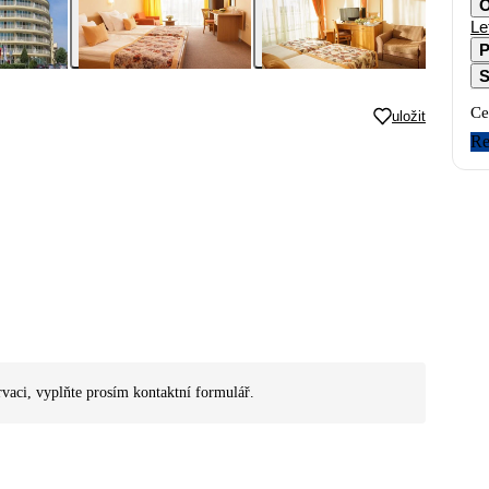
O
Le
P
S
Ce
uložit
Re
rvaci, vyplňte prosím kontaktní formulář.