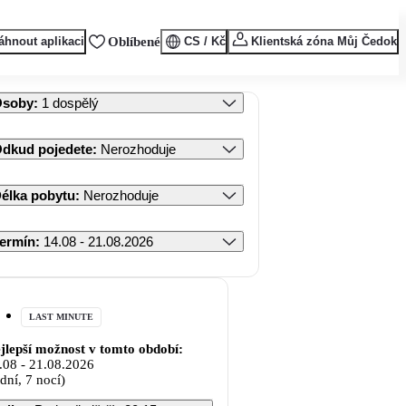
áhnout aplikaci
Oblíbené
CS / Kč
Klientská zóna Můj Čedok
Osoby
:
1 dospělý
dkud pojedete
:
Nerozhoduje
élka pobytu
:
Nerozhoduje
ermín
:
14.08 - 21.08.2026
LAST MINUTE
jlepší možnost v tomto období:
.08
-
21.08.2026
 dní, 7 nocí)