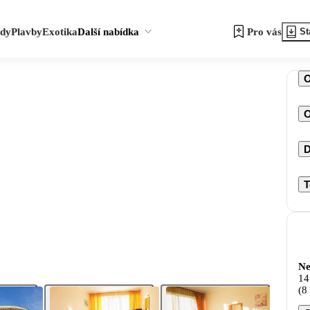
zdy
Plavby
Exotika
Další nabídka
Pro vás
St
O
D
T
Ne
14
(8