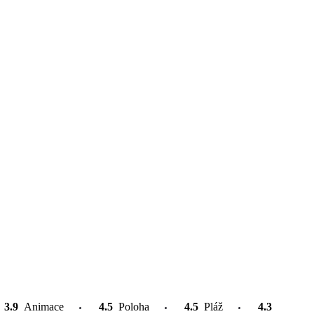
3.9
Animace
4.5
Poloha
4.5
Pláž
4.3
Atrakce