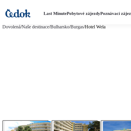
Last Minute
Pobytové zájezdy
Poznávací záje
více fotografií (24)
Dovolená
/
Naše destinace
/
Bulharsko
/
Burgas
/
Hotel Wela