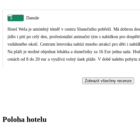
5
Danuše
Hotel Wela je umístěný téměř v centru Slunečního pobřeží. Má dobrou dost
jídlo i pití po celý den, profesionální animační tým s nabídkou pro dospěl
vzdáleného okolí. Centrum letoviska nabízí mnoho atrakcí pro děti i nabídk
Na pláži je možné objednat lehátka a slunečníky za 16 Eur jedna sada. Hodně návštěvníků si kupuje slunečník u místních prodejců v
cenách od 8 do 20 eur a využívá volný úsek pláže. V době našeho pobytu z
personál hotelu je rychlý a ochotný, dohlíží na něj hlavní manažer. Druhá h
zde pořádají i zábavné programy. Příjemný je také plážový bar, slaná voda
Zobrazit všechny recenze
diskotéka pro děti. Hotel navštěvují návštěvníci především z Polska, České
chovají kultivovaně a při večerním programu se objevují jejich písně a někd
návštěvníky umí získat.
Poloha hotelu