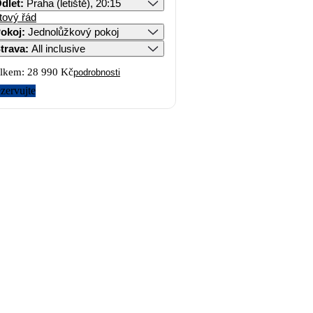
dlet
:
Praha (letiště), 20:15
tový řád
okoj
:
Jednolůžkový pokoj
trava
:
All inclusive
lkem:
28 990 Kč
podrobnosti
zervujte