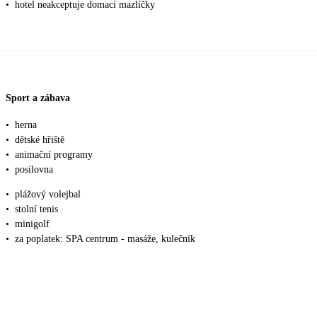
•
hotel neakceptuje domací mazlíčky
Sport a zábava
•
herna
•
dětské hřiště
•
animační programy
•
posilovna
•
plážový volejbal
•
stolní tenis
•
minigolf
•
za poplatek: SPA centrum - masáže, kulečník