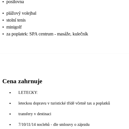
•
posilovna
•
plážový volejbal
•
stolní tenis
•
minigolf
•
za poplatek: SPA centrum - masáže, kulečník
Cena zahrnuje
LETECKY:
leteckou dopravu v turistické třídě včetně tax a poplatků
transfery v destinaci
7/10/11/14 noclehů - dle smlouvy o zájezdu