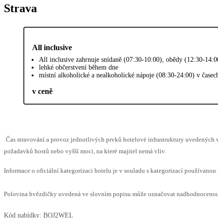
Strava
All inclusive
All inclusive zahrnuje snídaně (07:30-10:00), obědy (12:30-14:0
lehké občerstvení během dne
místní alkoholické a nealkoholické nápoje (08:30-24:00) v čase
v ceně
Čas stravování a provoz jednotlivých prvků hotelové infrastruktury uvedenýc
požadavků hostů nebo vyšší moci, na které majitel nemá vliv.
Informace o oficiální kategorizaci hotelu je v souladu s kategorizací používanou 
Polovina hvězdičky uvedená ve slovním popisu může označovat nadhodnocenou n
Kód nabídky:
BOJ2WEL