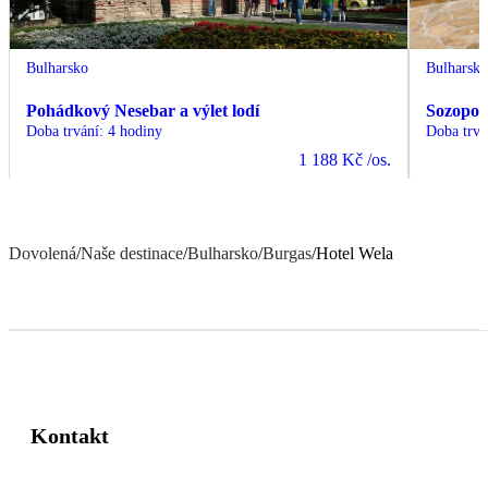
Bulharsko
Bulharsk
Pohádkový Nesebar a výlet lodí
Sozopol 
Doba trvání
:
4 hodiny
Doba trvá
1 188 Kč
/os.
Dovolená
/
Naše destinace
/
Bulharsko
/
Burgas
/
Hotel Wela
Kontakt