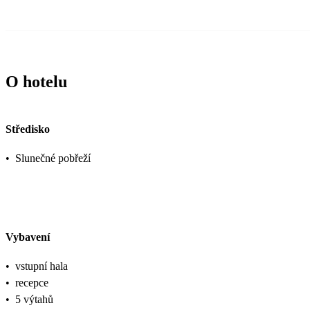
O hotelu
Středisko
•
Slunečné pobřeží
Vybavení
•
vstupní hala
•
recepce
•
5 výtahů