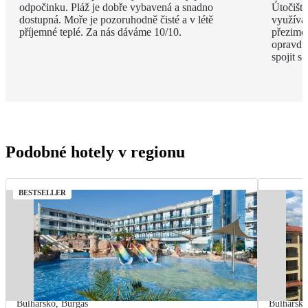
odpočinku. Pláž je dobře vybavená a snadno
Útočiště
dostupná. Moře je pozoruhodně čisté a v létě
využívaj
příjemné teplé. Za nás dáváme 10/10.
přezimov
opravdu 
spojit s
Podobné hotely v regionu
BESTSELLER
Bulharsko
,
Burgas
Bulharsk