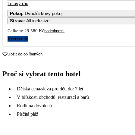
Letový řád
1
14 7
Pokoj
:
Dvoulůžkový pokoj
Strava
:
All inclusive
7
8
Celkem:
29 580 Kč
podrobnosti
14
1
Rezervujte
21
2
uložit do oblíbených
28
2
Proč si vybrat tento hotel
Dětská cena/sleva pro děti do: 7 let
V blízkosti obchodů, restaurací a barů
Rodinná dovolená
Písčitá pláž