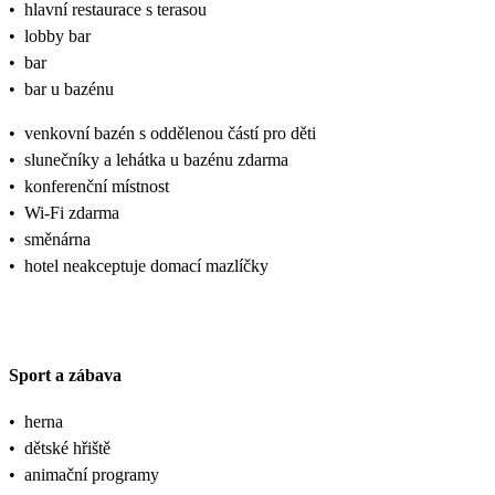
•
hlavní restaurace s terasou
•
lobby bar
•
bar
•
bar u bazénu
•
venkovní bazén s oddělenou částí pro děti
•
slunečníky a lehátka u bazénu zdarma
•
konferenční místnost
•
Wi-Fi zdarma
•
směnárna
•
hotel neakceptuje domací mazlíčky
Sport a zábava
•
herna
•
dětské hřiště
•
animační programy