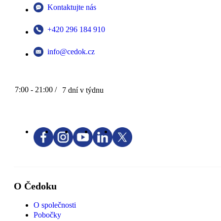
Kontaktujte nás
+420 296 184 910
info@cedok.cz
7:00 - 21:00 /
7 dní v týdnu
O Čedoku
O společnosti
Pobočky