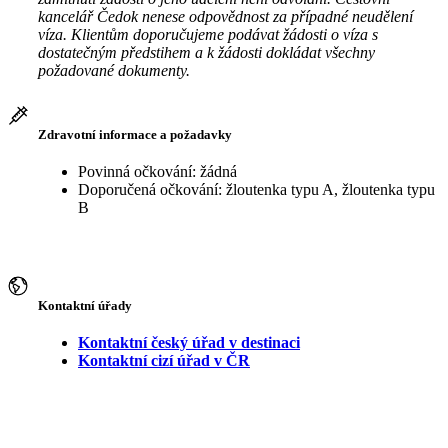
kancelář Čedok nenese odpovědnost za případné neudělení
víza. Klientům doporučujeme podávat žádosti o víza s
dostatečným předstihem a k žádosti dokládat všechny
požadované dokumenty.
Zdravotní informace a požadavky
Povinná očkování: žádná
Doporučená očkování: žloutenka typu A, žloutenka typu
B
Kontaktní úřady
Kontaktní český úřad v destinaci
Kontaktní cizí úřad v ČR