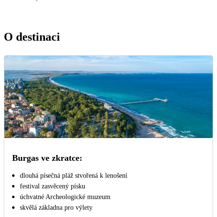
O destinaci
Burgas ve zkratce:
dlouhá písečná pláž stvořená k lenošení
festival zasvěcený písku
úchvatné Archeologické muzeum
skvělá základna pro výlety