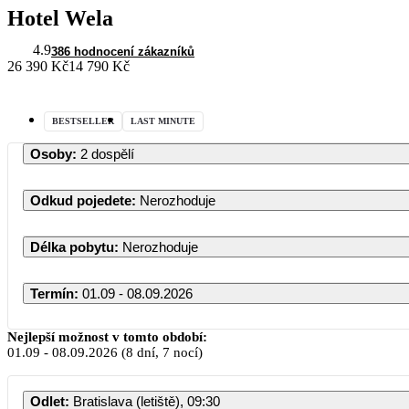
Hotel Wela
4.9
386 hodnocení zákazníků
26 390 Kč
14 790 Kč
BESTSELLER
LAST MINUTE
Osoby
:
2 dospělí
Odkud pojedete
:
Nerozhoduje
Délka pobytu
:
Nerozhoduje
Termín
:
01.09 - 08.09.2026
Nejlepší možnost v tomto období:
01.09
-
08.09.2026
(8 dní, 7 nocí)
PO
Ú
Odlet
:
Bratislava (letiště), 09:30