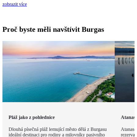
zobrazit více
Proč byste měli navštívit Burgas
Pláž jako z pohlednice
Atanaso
Dlouhá písečná pláž lemující město dělá z Burgasu
Atanaso
ideální destinaci pro rodiny a milovníky pasivního
rezervac