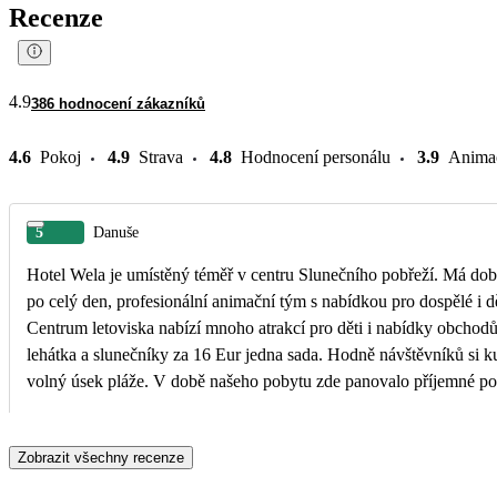
Recenze
4.9
386 hodnocení zákazníků
4.6
Pokoj
4.9
Strava
4.8
Hodnocení personálu
3.9
Anima
5
Danuše
Hotel Wela je umístěný téměř v centru Slunečního pobřeží. Má dobro
po celý den, profesionální animační tým s nabídkou pro dospělé i d
Centrum letoviska nabízí mnoho atrakcí pro děti i nabídky obchodů 
lehátka a slunečníky za 16 Eur jedna sada. Hodně návštěvníků si kupuje slunečník u místních prodejců v cenách od 8 do 20 eur a využívá
volný úsek pláže. V době našeho pobytu zde panovalo příjemné poča
dohlíží na něj hlavní manažer. Druhá hotelová restaurace nabízí sl
také plážový bar, slaná voda v obou bazénech, aqua aerobic i výtva
Zobrazit všechny recenze
Polska, České republiky, Slovenska, Maďarska a Bulharska. Při jídl
někdy i vlajky jejich zemí. Wela je hotel, který si své návštěvníky u