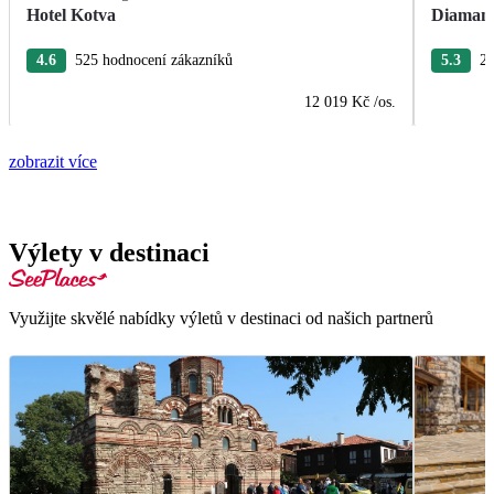
Hotel Kotva
Diamant
4.6
525 hodnocení zákazníků
5.3
26
12 019 Kč
/os.
zobrazit více
Výlety v destinaci
Využijte skvělé nabídky výletů v destinaci od našich partnerů