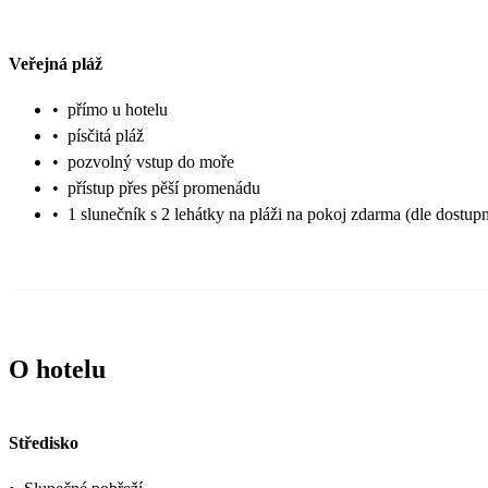
Veřejná pláž
•
přímo u hotelu
•
písčitá pláž
•
pozvolný vstup do moře
•
přístup přes pěší promenádu
•
1 slunečník s 2 lehátky na pláži na pokoj zdarma (dle dostupn
O hotelu
Středisko