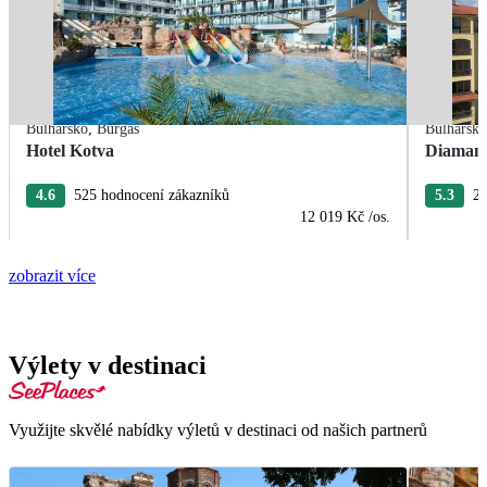
Bulharsko
,
Burgas
Bulharsk
Hotel Kotva
Diamant
4.6
525 hodnocení zákazníků
5.3
26
12 019 Kč
/os.
zobrazit více
Výlety v destinaci
Využijte skvělé nabídky výletů v destinaci od našich partnerů