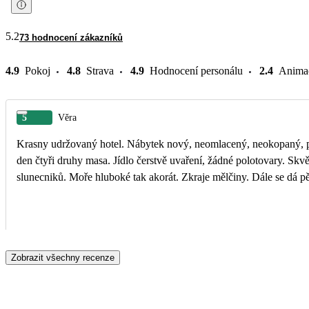
5.2
73 hodnocení zákazníků
4.9
Pokoj
4.8
Strava
4.9
Hodnocení personálu
2.4
Anima
5
Věra
Krasny udržovaný hotel. Nábytek nový, neomlacený, neokopaný, pos
den čtyři druhy masa. Jídlo čerstvě uvaření, žádné polotovary. Skv
slunecniků. Moře hluboké tak akorát. Zkraje mělčiny. Dále se dá pě
Zobrazit všechny recenze