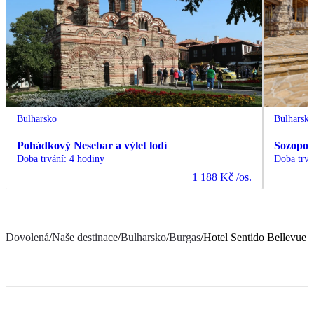
Bulharsko
Bulharsk
Pohádkový Nesebar a výlet lodí
Sozopol 
Doba trvání
:
4 hodiny
Doba trvá
1 188 Kč
/os.
Dovolená
/
Naše destinace
/
Bulharsko
/
Burgas
/
Hotel Sentido Bellevue