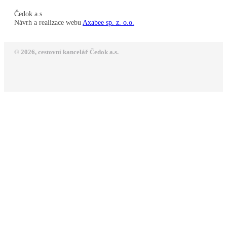
Čedok a.s
Návrh a realizace webu
Axabee sp. z. o.o.
© 2026, cestovní kancelář Čedok a.s.