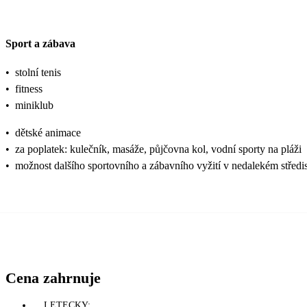
Sport a zábava
•
stolní tenis
•
fitness
•
miniklub
•
dětské animace
•
za poplatek: kulečník, masáže, půjčovna kol, vodní sporty na pláži
•
možnost dalšího sportovního a zábavního vyžití v nedalekém středi
Cena zahrnuje
LETECKY: