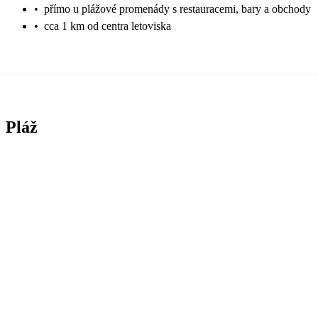
•
přímo u plážové promenády s restauracemi, bary a obchody
•
cca 1 km od centra letoviska
Pláž