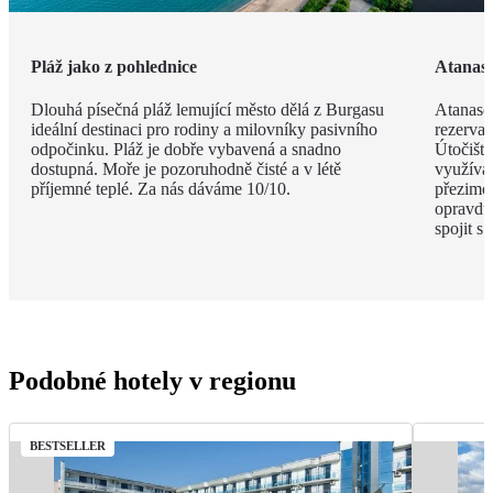
Pláž jako z pohlednice
Atanaso
Dlouhá písečná pláž lemující město dělá z Burgasu
Atanaso
ideální destinaci pro rodiny a milovníky pasivního
rezervac
odpočinku. Pláž je dobře vybavená a snadno
Útočiště
dostupná. Moře je pozoruhodně čisté a v létě
využívaj
příjemné teplé. Za nás dáváme 10/10.
přezimov
opravdu 
spojit s
Podobné hotely v regionu
BESTSELLER