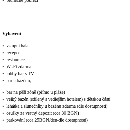
•
Slunečné pobřeží
Vybavení
•
vstupní hala
•
recepce
•
restaurace
•
Wi-Fi zdarma
•
lobby bar s TV
•
bar u bazénu,
•
bar na pěší zóně (přímo u pláže)
•
velký bazén (sdílený s vedlejším hotelem) s dětskou částí
•
lehátka a slunečníky u bazénu zdarma (dle dostupnosti)
•
osušky za vratný depozit (cca 30 BGN)
•
parkování (cca 25BGN/den-dle dostupnosti)