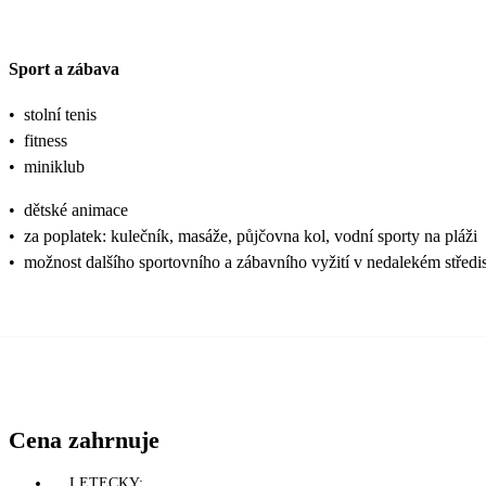
Sport a zábava
•
stolní tenis
•
fitness
•
miniklub
•
dětské animace
•
za poplatek: kulečník, masáže, půjčovna kol, vodní sporty na pláži
•
možnost dalšího sportovního a zábavního vyžití v nedalekém středi
Cena zahrnuje
LETECKY: