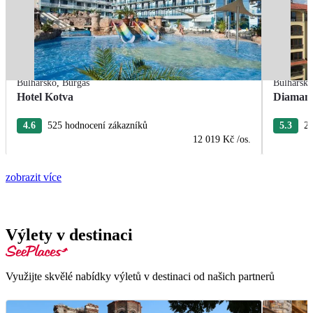
Bulharsko
,
Burgas
Bulharsk
Hotel Kotva
Diamant
4.6
525 hodnocení zákazníků
5.3
26
12 019 Kč
/os.
zobrazit více
Výlety v destinaci
Využijte skvělé nabídky výletů v destinaci od našich partnerů