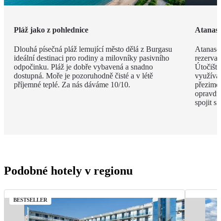
Pláž jako z pohlednice
Atanaso
Dlouhá písečná pláž lemující město dělá z Burgasu
Atanaso
ideální destinaci pro rodiny a milovníky pasivního
rezervac
odpočinku. Pláž je dobře vybavená a snadno
Útočiště
dostupná. Moře je pozoruhodně čisté a v létě
využívaj
příjemné teplé. Za nás dáváme 10/10.
přezimov
opravdu 
spojit s
Podobné hotely v regionu
BESTSELLER