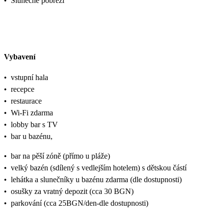
•
Slunečné pobřeží
Vybavení
•
vstupní hala
•
recepce
•
restaurace
•
Wi-Fi zdarma
•
lobby bar s TV
•
bar u bazénu,
•
bar na pěší zóně (přímo u pláže)
•
velký bazén (sdílený s vedlejším hotelem) s dětskou částí
•
lehátka a slunečníky u bazénu zdarma (dle dostupnosti)
•
osušky za vratný depozit (cca 30 BGN)
•
parkování (cca 25BGN/den-dle dostupnosti)