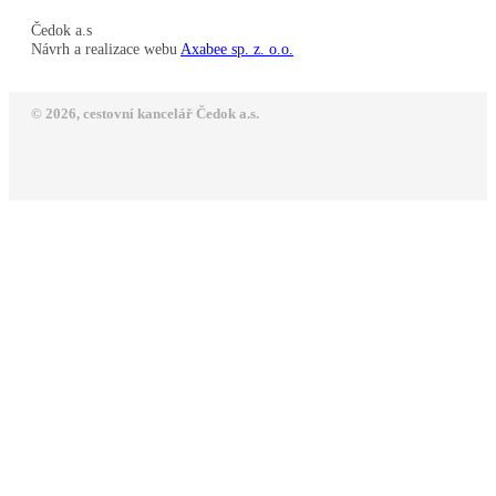
Čedok a.s
Návrh a realizace webu
Axabee sp. z. o.o.
© 2026, cestovní kancelář Čedok a.s.