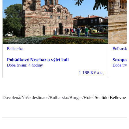
Bulharsko
Bulharsk
Pohádkový Nesebar a výlet lodí
Sozopol 
Doba trvání
:
4 hodiny
Doba trvá
1 188 Kč
/os.
Dovolená
/
Naše destinace
/
Bulharsko
/
Burgas
/
Hotel Sentido Bellevue