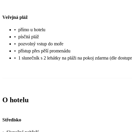
Veřejná pláž
•
přímo u hotelu
•
písčitá pláž
•
pozvolný vstup do moře
•
přístup přes pěší promenádu
•
1 slunečník s 2 lehátky na pláži na pokoj zdarma (dle dostupn
O hotelu
Středisko