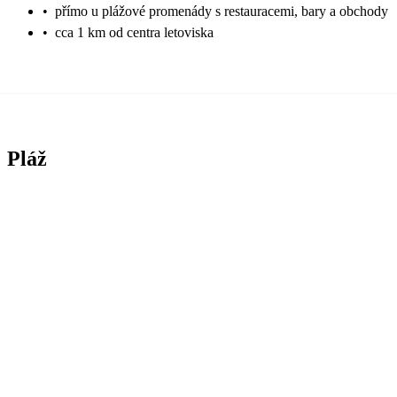
•
přímo u plážové promenády s restauracemi, bary a obchody
•
cca 1 km od centra letoviska
Pláž