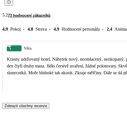
5.2
73 hodnocení zákazníků
4.9
Pokoj
4.8
Strava
4.9
Hodnocení personálu
2.4
Anima
5
Věra
Krasny udržovaný hotel. Nábytek nový, neomlacený, neokopaný, pos
den čtyři druhy masa. Jídlo čerstvě uvaření, žádné polotovary. Skv
slunecniků. Moře hluboké tak akorát. Zkraje mělčiny. Dále se dá pě
Zobrazit všechny recenze