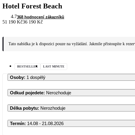
Hotel Forest Beach
4.7
368 hodnocení zákazníků
51 190 Kč
36 190 Kč
Tato nabídka je k dispozici pouze na vyžádání. Jakmile přistoupíte k reze
BESTSELLER
LAST MINUTE
Osoby
:
1 dospělý
Odkud pojedete
:
Nerozhoduje
Délka pobytu
:
Nerozhoduje
Termín
:
14.08 - 21.08.2026