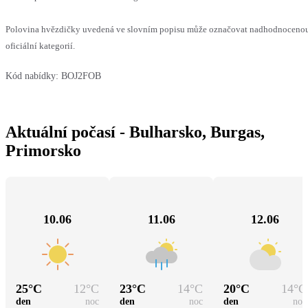
Polovina hvězdičky uvedená ve slovním popisu může označovat nadhodnocenou
oficiální kategorií.
Kód nabídky:
BOJ2FOB
Aktuální počasí - Bulharsko, Burgas,
Primorsko
10.06
11.06
12.06
25
°C
12
°C
23
°C
14
°C
20
°C
14
°C
den
noc
den
noc
den
noc