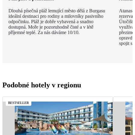
Dlouhá písečná pláž lemující město dělá z Burgasu
Atanaso
ideální destinaci pro rodiny a milovníky pasivního
rezervac
odpočinku. Pláž je dobře vybavená a snadno
Útočiště
dostupná. Moře je pozoruhodně čisté a v létě
využívaj
příjemné teplé. Za nás dáváme 10/10.
přezimov
opravdu 
spojit s
Podobné hotely v regionu
BESTSELLER