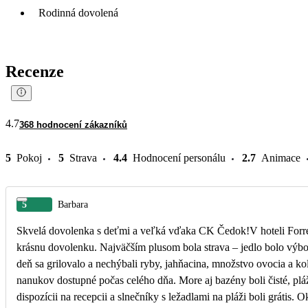
Rodinná dovolená
Recenze
4.7
368 hodnocení zákazníků
5
Pokoj
5
Strava
4.4
Hodnocení personálu
2.7
Animace
5
Barbara
Skvelá dovolenka s deťmi a veľká vďaka CK Čedok!V hoteli Forre
krásnu dovolenku. Najväčším plusom bola strava – jedlo bolo výbo
deň sa grilovalo a nechýbali ryby, jahňacina, množstvo ovocia a ko
nanukov dostupné počas celého dňa. More aj bazény boli čisté, pl
dispozícii na recepcii a slnečníky s ležadlami na pláži boli grátis. 