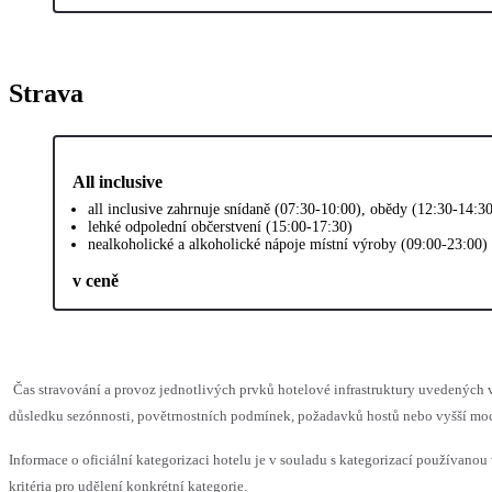
Strava
All inclusive
all inclusive zahrnuje snídaně (07:30-10:00), obědy (12:30-14:3
lehké odpolední občerstvení (15:00-17:30)
nealkoholické a alkoholické nápoje místní výroby (09:00-23:00)
v ceně
Čas stravování a provoz jednotlivých prvků hotelové infrastruktury uvedenýc
důsledku sezónnosti, povětrnostních podmínek, požadavků hostů nebo vyšší moci,
Informace o oficiální kategorizaci hotelu je v souladu s kategorizací používanou
kritéria pro udělení konkrétní kategorie.