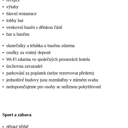
•
výtahy
•
hlavní restaurace
•
lobby bar
•
venkovní bazén s dětskou částí
•
bar u bazénu
•
slunečníky a lehátka u bazénu zdarma
•
osušky za vratný deposit
•
Wi-Fi zdarma ve společných prostorách hotelu
•
úschovna zavazadel
•
parkování za poplatek (nelze rezervovat předem)
•
jednotlivé budovy jsou rozmístěny v mírném svahu
•
nedoporučujeme pro osoby se sníženou pohyblivostí
Sport a zábava
•
dětské hřiště