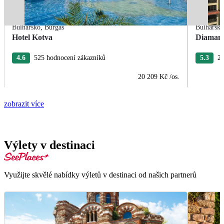
Bulharsko
,
Burgas
Bulharsk
Hotel Kotva
Diamant
4.6
525 hodnocení zákazníků
5.3
26
20 209 Kč
/os.
zobrazit více
Výlety v destinaci
Využijte skvělé nabídky výletů v destinaci od našich partnerů