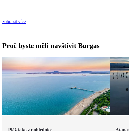
zobrazit více
Proč byste měli navštívit Burgas
Pláž jako z pohlednice
Atanaso