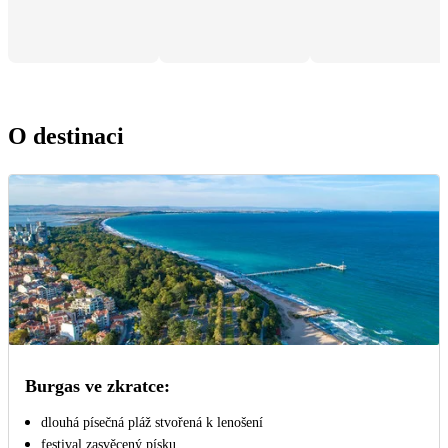
O destinaci
Burgas ve zkratce:
dlouhá písečná pláž stvořená k lenošení
festival zasvěcený písku