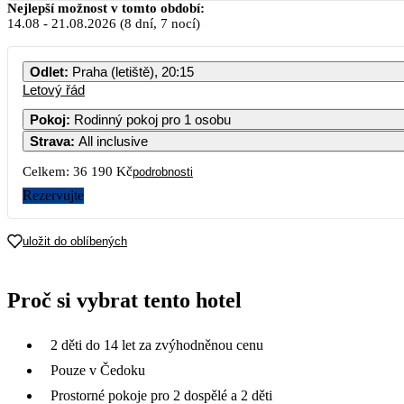
Srpen 2026
Nejlepší možnost v tomto období:
14.08
-
21.08.2026
(8 dní, 7 nocí)
PO
ÚT
ST
ČT
PÁ
Odlet
:
Praha (letiště), 20:15
Letový řád
Pokoj
:
Rodinný pokoj pro 1 osobu
Strava
:
All inclusive
3
4
5
6
7
Celkem:
36 190 Kč
podrobnosti
10
11
12
13
14
Rezervujte
36 190
17
18
19
20
21
uložit do oblíbených
29 249
37 190
24
25
26
27
28
Proč si vybrat tento hotel
30 690
30 690
31
2 děti do 14 let za zvýhodněnou cenu
Pouze v Čedoku
Prostorné pokoje pro 2 dospělé a 2 děti