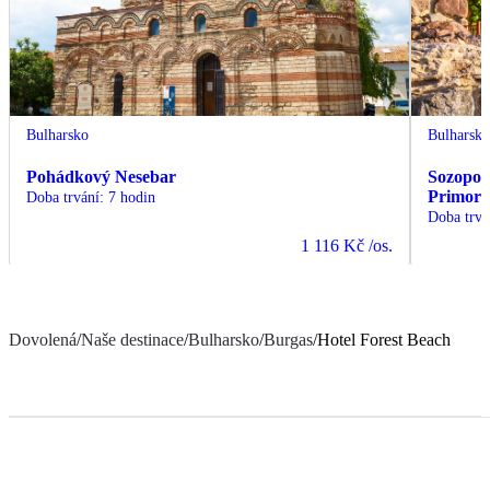
Bulharsko
Bulharsk
Pohádkový Nesebar
Sozopol
Primors
Doba trvání
:
7 hodin
Doba trvá
1 116 Kč
/os.
Dovolená
/
Naše destinace
/
Bulharsko
/
Burgas
/
Hotel Forest Beach