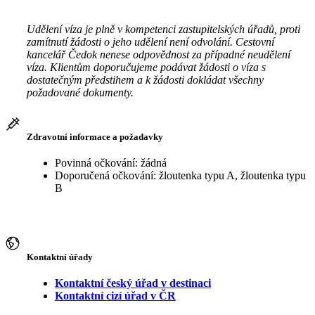
Udělení víza je plně v kompetenci zastupitelských úřadů, proti
zamítnutí žádosti o jeho udělení není odvolání. Cestovní
kancelář Čedok nenese odpovědnost za případné neudělení
víza. Klientům doporučujeme podávat žádosti o víza s
dostatečným předstihem a k žádosti dokládat všechny
požadované dokumenty.
Zdravotní informace a požadavky
Povinná očkování: žádná
Doporučená očkování: žloutenka typu A, žloutenka typu
B
Kontaktní úřady
Kontaktní český úřad v destinaci
Kontaktní cizí úřad v ČR