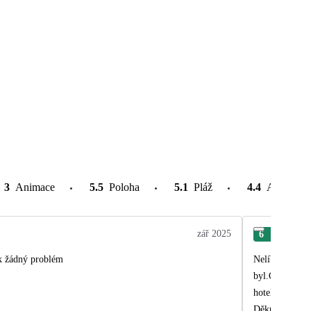
3
Animace
5.5
Poloha
5.1
Pláž
4.4
Atrakce v
zář 2025
6
Ilon
ak žádný problém
Nelíbilo se mi, že v části hotelu, v kte
byl.Chodit po 
hotelu jsou je
Děkuji