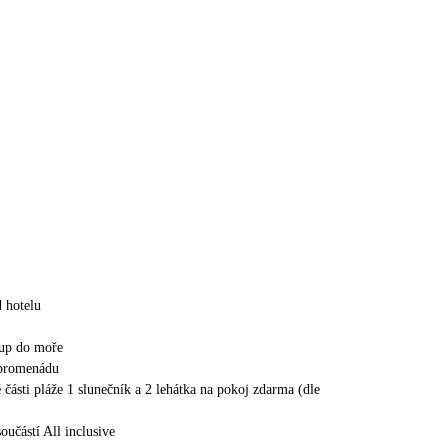
 hotelu
tup do moře
 promenádu
 části pláže 1 slunečník a 2 lehátka na pokoj zdarma (dle
oučástí All inclusive