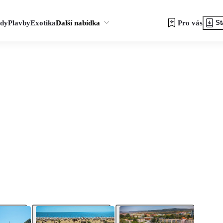
zdy
Plavby
Exotika
Další nabídka
Pro vás
St