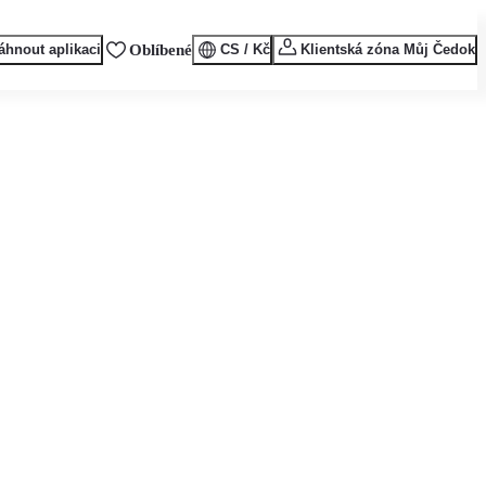
áhnout aplikaci
Oblíbené
CS / Kč
Klientská zóna Můj Čedok