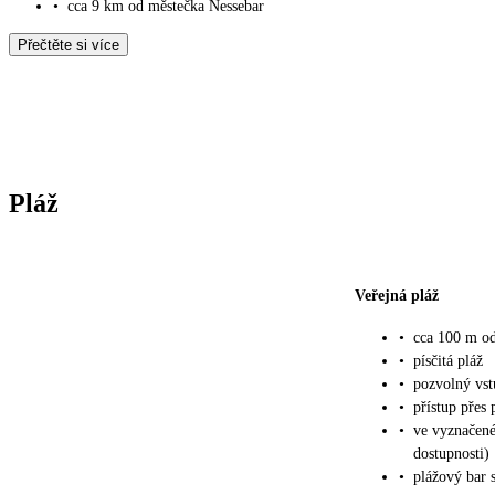
•
cca 9 km od městečka Nessebar
Přečtěte si více
Pláž
Veřejná pláž
•
cca 100 m od
•
písčitá pláž
•
pozvolný vs
•
přístup přes
•
ve vyznačené
dostupnosti)
•
plážový bar s