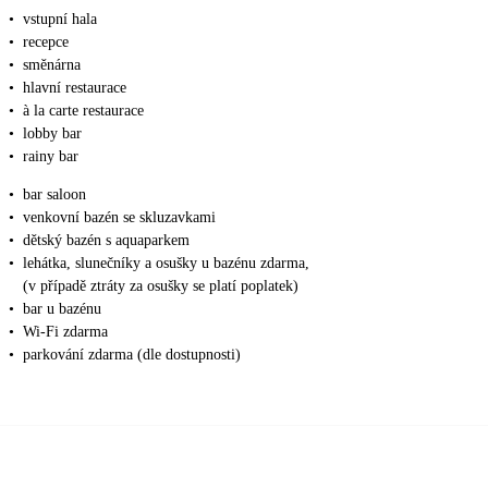
•
vstupní hala
•
recepce
•
směnárna
•
hlavní restaurace
•
à la carte restaurace
•
lobby bar
•
rainy bar
•
bar saloon
•
venkovní bazén se skluzavkami
•
dětský bazén s aquaparkem
•
lehátka, slunečníky a osušky u bazénu zdarma,
(v případě ztráty za osušky se platí poplatek)
•
bar u bazénu
•
Wi-Fi zdarma
•
parkování zdarma (dle dostupnosti)