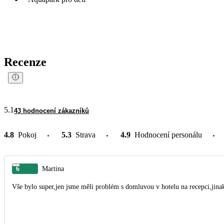
Recenze
5.1
43 hodnocení zákazníků
4.8
Pokoj
5.3
Strava
4.9
Hodnocení personálu
6
Martina
Vše bylo super,jen jsme měli problém s domluvou v hotelu na recepci,jin