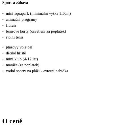
Sport a zábava
•
mini aquapark (minimální výška 1.30m)
•
animační programy
•
fitness
•
tenisové kurty (osvětlení za poplatek)
•
stolní tenis
•
plážový volejbal
•
dětské hřiště
•
mini klub (4-12 let)
•
masáže (za poplatek)
•
vodní sporty na pláži - externí nabídka
O ceně