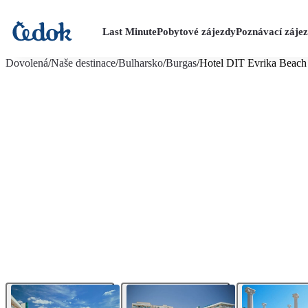
Last Minute
Pobytové zájezdy
Poznávací záje
více fotografií (26)
Dovolená
/
Naše destinace
/
Bulharsko
/
Burgas
/
Hotel DIT Evrika Beach