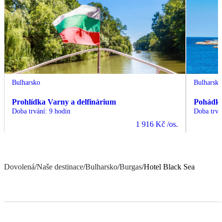
Bulharsko
Bulharsk
Prohlídka Varny a delfinárium
Pohádko
Doba trvání
:
9 hodin
Doba trvá
1 916 Kč
/os.
Dovolená
/
Naše destinace
/
Bulharsko
/
Burgas
/
Hotel Black Sea