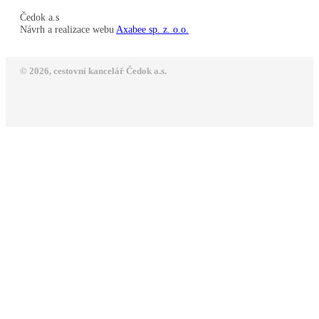
Čedok a.s
Návrh a realizace webu
Axabee sp. z. o.o.
© 2026, cestovní kancelář Čedok a.s.