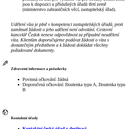
jsou k dispozici u příslušných úřadů třetí země
(ministerstvo zahraničních věcí, zastupitelský úřad).
Udělení víza je plně v kompetenci zastupitelských úřadů, proti
zamítnutí žádosti o jeho udělení není odvolání. Cestovní
kancelář Čedok nenese odpovědnost za případné neudělení
víza. Klientům doporučujeme podávat žádosti o víza s
dostatečným předstihem a k žádosti dokládat všechny
požadované dokumenty.
Zdravotní informace a požadavky
Povinná očkování: žádná
Doporučená očkování: žloutenka typu A, žloutenka typu
B
Kontaktní úřady
Kontaktní český úřad v destinaci