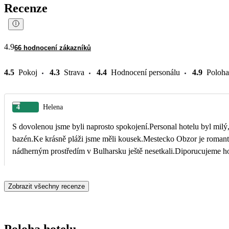
Recenze
4.9
66 hodnocení zákazníků
4.5
Pokoj
4.3
Strava
4.4
Hodnocení personálu
4.9
Poloha
4
Helena
S dovolenou jsme byli naprosto spokojení.Personal hotelu byl milý
bazén.Ke krásně pláži jsme měli kousek.Mestecko Obzor je romanti
nádherným prostředím v Bulharsku ještě nesetkali.Diporucujeme ho 
Zobrazit všechny recenze
Poloha hotelu