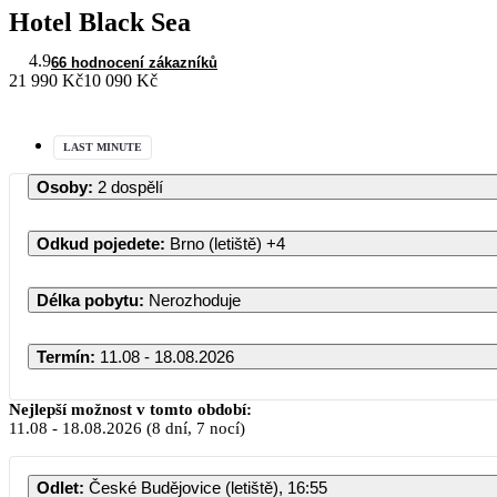
Hotel Black Sea
4.9
66 hodnocení zákazníků
21 990 Kč
10 090 Kč
LAST MINUTE
Osoby
:
2 dospělí
Odkud pojedete
:
Brno (letiště)
+4
Délka pobytu
:
Nerozhoduje
Termín
:
11.08 - 18.08.2026
Nejlepší možnost v tomto období:
11.08
-
18.08.2026
(8 dní, 7 nocí)
Odlet
:
České Budějovice (letiště), 16:55