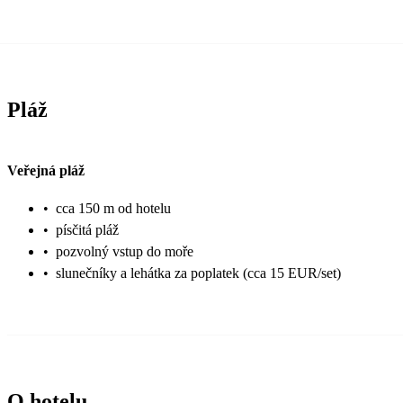
Pláž
Veřejná pláž
•
cca 150 m od hotelu
•
písčitá pláž
•
pozvolný vstup do moře
•
slunečníky a lehátka za poplatek (cca 15 EUR/set)
O hotelu