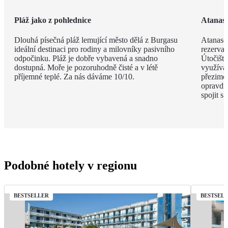
Pláž jako z pohlednice
Atanaso
Dlouhá písečná pláž lemující město dělá z Burgasu
Atanaso
ideální destinaci pro rodiny a milovníky pasivního
rezervac
odpočinku. Pláž je dobře vybavená a snadno
Útočiště
dostupná. Moře je pozoruhodně čisté a v létě
využívaj
příjemné teplé. Za nás dáváme 10/10.
přezimov
opravdu 
spojit s
Podobné hotely v regionu
BESTSELLER
BESTSEL