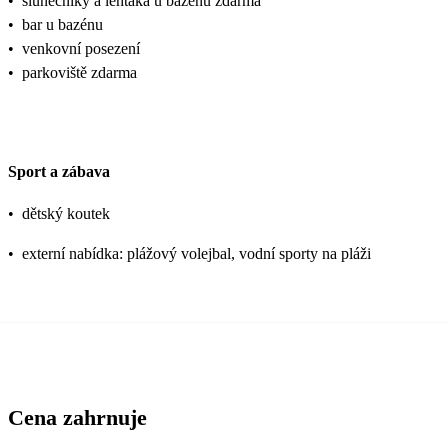
•
slunečníky a lehtáka u bazénu zdarma
•
bar u bazénu
•
venkovní posezení
•
parkoviště zdarma
Sport a zábava
•
dětský koutek
•
externí nabídka: plážový volejbal, vodní sporty na pláži
Cena zahrnuje