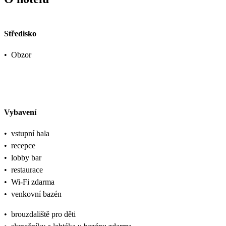
Středisko
•
Obzor
Vybavení
•
vstupní hala
•
recepce
•
lobby bar
•
restaurace
•
Wi-Fi zdarma
•
venkovní bazén
•
brouzdaliště pro děti