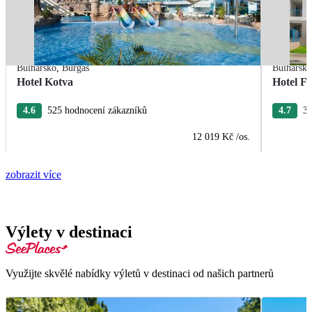
Bulharsko
,
Burgas
Bulharsk
Hotel Kotva
Hotel F
4.6
525 hodnocení zákazníků
4.7
37
12 019 Kč
/os.
zobrazit více
Výlety v destinaci
Využijte skvělé nabídky výletů v destinaci od našich partnerů