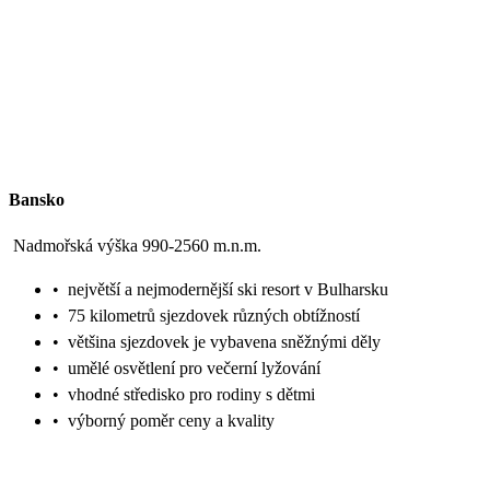
Bansko
Nadmořská výška 990-2560 m.n.m.
•
největší a nejmodernější ski resort v Bulharsku
•
75 kilometrů sjezdovek různých obtížností
•
většina sjezdovek je vybavena sněžnými děly
•
umělé osvětlení pro večerní lyžování
•
vhodné středisko pro rodiny s dětmi
•
výborný poměr ceny a kvality