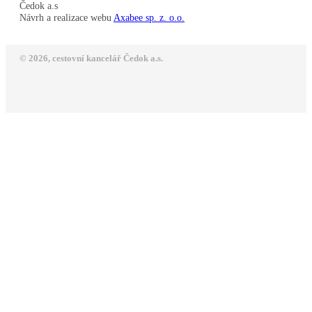
Čedok a.s
Návrh a realizace webu
Axabee sp. z. o.o.
© 2026, cestovní kancelář Čedok a.s.