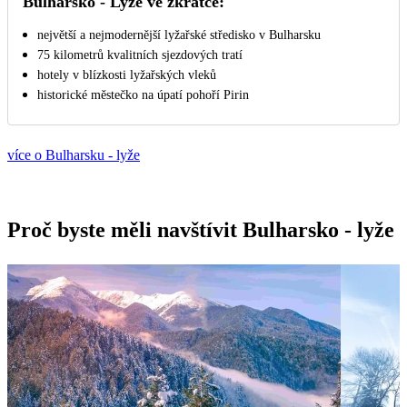
Bulharsko - Lyže ve zkratce:
největší a nejmodernější lyžařské středisko v Bulharsku
75 kilometrů kvalitních sjezdových tratí
hotely v blízkosti lyžařských vleků
historické městečko na úpatí pohoří Pirin
více o Bulharsku - lyže
Proč byste měli navštívit Bulharsko - lyže