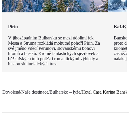
Pirin
Každý r
V jihozápadním Bulharsku se mezi údolímí řek
Bansko j
Mesta a Struma rozkládá mohutné pohoří Pirin. Za
proto di
své jméno vděčí Perunovi, slovanskému bohovi
kilometr
hromů a blesků. Kromě fantastických sjezdovek a
zasněžo
běžkařských tratí potěší i romantickými výhledy a
nalákají 
hustou sítí turistických tras.
Dovolená
/
Naše destinace
/
Bulharsko – lyže
/
Hotel Casa Karina Bansk