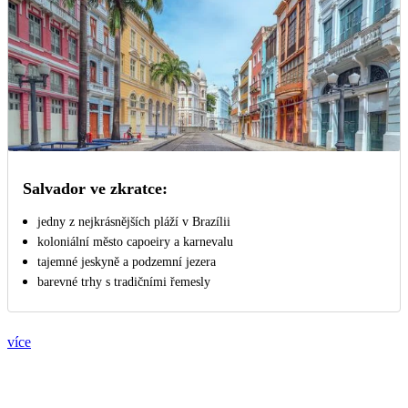
Salvador ve zkratce:
jedny z nejkrásnějších pláží v Brazílii
koloniální město capoeiry a karnevalu
tajemné jeskyně a podzemní jezera
barevné trhy s tradičními řemesly
více