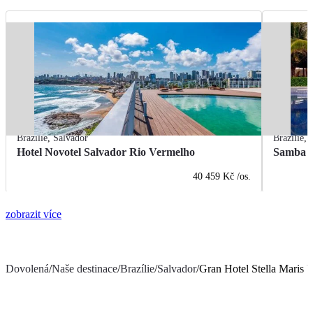
Brazílie
,
Salvador
Brazílie
,
Hotel Novotel Salvador Rio Vermelho
Samba V
40 459 Kč
/os.
zobrazit více
Dovolená
/
Naše destinace
/
Brazílie
/
Salvador
/
Gran Hotel Stella Maris 