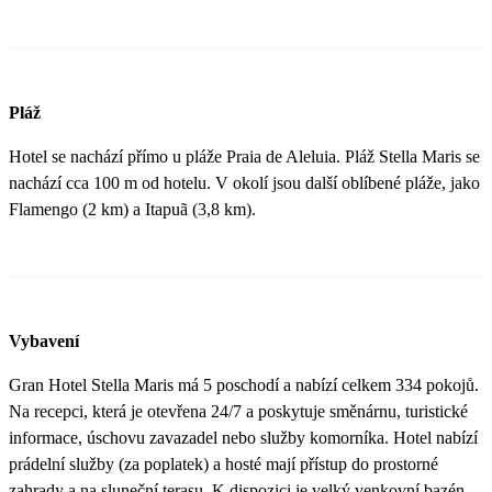
Pláž
Hotel se nachází přímo u pláže Praia de Aleluia. Pláž Stella Maris se
nachází cca 100 m od hotelu. V okolí jsou další oblíbené pláže, jako
Flamengo (2 km) a Itapuã (3,8 km).
Vybavení
Gran Hotel Stella Maris má 5 poschodí a nabízí celkem 334 pokojů.
Na recepci, která je otevřena 24/7 a poskytuje směnárnu, turistické
informace, úschovu zavazadel nebo služby komorníka. Hotel nabízí
prádelní služby (za poplatek) a hosté mají přístup do prostorné
zahrady a na sluneční terasu. K dispozici je velký venkovní bazén