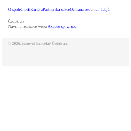
O společnosti
Kariéra
Partnerská sekce
Ochrana osobních údajů
Čedok a.s
Návrh a realizace webu
Axabee sp. z. o.o.
© 2026, cestovní kancelář Čedok a.s.