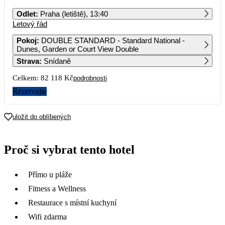
PO
ÚT
ST
ČT
PÁ
SO
NE
Odlet
:
Praha (letiště), 13:40
Letový řád
1
2
3
4
54 299
Pokoj
:
DOUBLE STANDARD - Standard National -
Dunes, Garden or Court View Double
5
6
7
8
9
10
11
Strava
:
Snídaně
41 249
Celkem:
82 118 Kč
podrobnosti
12
13
14
15
16
17
18
53 689
Rezervujte
19
20
21
22
23
24
25
45 169
41 059
47 019
52 719
uložit do oblíbených
26
27
28
29
30
31
40 539
44 049
41 219
42 839
42 929
Proč si vybrat tento hotel
Přímo u pláže
Fitness a Wellness
Restaurace s místní kuchyní
Wifi zdarma