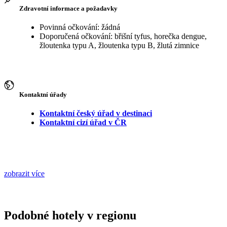
Zdravotní informace a požadavky
Povinná očkování: žádná
Doporučená očkování: břišní tyfus, horečka dengue,
žloutenka typu A, žloutenka typu B, žlutá zimnice
Kontaktní úřady
Kontaktní český úřad v destinaci
Kontaktní cizí úřad v ČR
zobrazit více
Podobné hotely v regionu