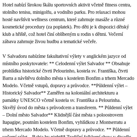
Hotel nabízí širokou škálu sportovních aktivit včetně fitness centra,
stolního tenisu, minigolfu, a vodního parku. Pro relaxaci mohou
hosté navštívit wellness centrum, které zahrnuje masáže a různé
kosmetické procedury (za poplatek). Pro děti je k dispozici dětský
klub a hřiště, což hotel činí oblíbeným u rodin s dětmi. Večerní
zábava zahrnuje živou hudbu a tematické večeře.
V Salvadoru nabízíme fakultativní výlety v anglickém jazyce od
místního poskytovatele: ** Celodenní výlet Salvador ** Obsahuje
prohlídku historické čtvrti Pelourinho, kostela sv. Františka, čtvrti
Barra a návštěvu dolního města s kostelem Bonfim a trhem Mercado
Modelo. Včetně vstupů, dopravy a průvodce. **Půldenní výlet –
Historický Salvador** Zaměřen na koloniální architekturu a
památky UNESCO včetně kostela sv. Františka a Pelourinha.
Skvělý úvod do města s průvodcem a transferem. ** Půldenní výlet
– Dolní město Salvador** Klidnější část města s poloostrovem
Itapagipe, poutním kostelem Bonfim, vyhlídkou z Montserratu a
trhem Mercado Modelo. Včetně dopravy a průvodce. ** Půldenní
večerní výlet – Bahia by night** Tradiční folklorní show v divadle