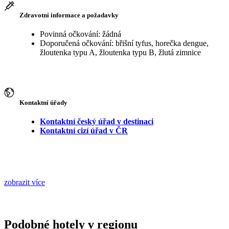
Zdravotní informace a požadavky
Povinná očkování: žádná
Doporučená očkování: břišní tyfus, horečka dengue,
žloutenka typu A, žloutenka typu B, žlutá zimnice
Kontaktní úřady
Kontaktní český úřad v destinaci
Kontaktní cizí úřad v ČR
zobrazit více
Podobné hotely v regionu