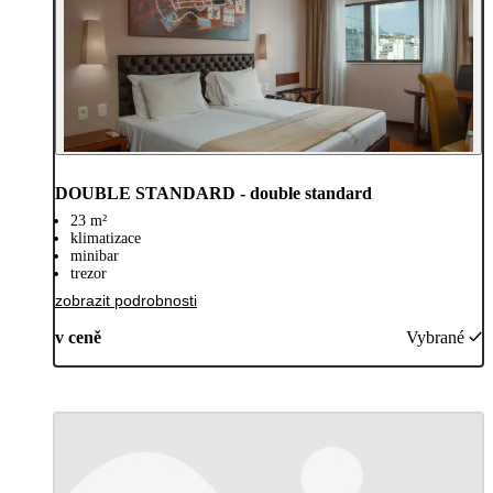
DOUBLE STANDARD - double standard
23 m²
klimatizace
minibar
trezor
zobrazit podrobnosti
v ceně
Vybrané