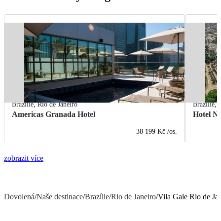
Brazílie
,
Rio de Janeiro
Brazílie
,
Americas Granada Hotel
Hotel Na
38 199 Kč
/os.
zobrazit více
Dovolená
/
Naše destinace
/
Brazílie
/
Rio de Janeiro
/
Vila Gale Rio de Ja