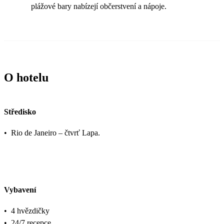
plážové bary nabízejí občerstvení a nápoje.
O hotelu
Středisko
•
Rio de Janeiro – čtvrť Lapa.
Vybavení
•
4 hvězdičky
•
24/7 recepce