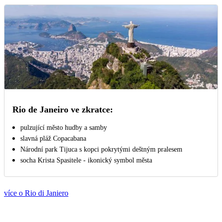
Rio de Janeiro ve zkratce:
pulzující město hudby a samby
slavná pláž Copacabana
Národní park Tijuca s kopci pokrytými deštným pralesem
socha Krista Spasitele - ikonický symbol města
více o Rio di Janiero