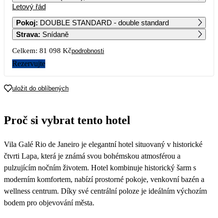
Letový řád
1
44 249
Pokoj
:
DOUBLE STANDARD - double standard
Strava
:
Snídaně
2
3
4
5
6
7
8
48 149
43 109
41 459
42 789
53 639
45 739
Celkem:
81 098 Kč
podrobnosti
9
10
11
12
13
14
15
Rezervujte
45 729
41 319
41 189
41 039
46 959
44 669
16
17
18
19
20
21
22
uložit do oblíbených
47 749
42 729
42 589
42 439
49 459
41 509
23
24
25
26
27
28
29
Proč si vybrat tento hotel
47 599
40 549
40 629
40 689
51 449
41 539
30
Vila Galé Rio de Janeiro je elegantní hotel situovaný v historické
48 739
čtvrti Lapa, která je známá svou bohémskou atmosférou a
pulzujícím nočním životem. Hotel kombinuje historický šarm s
moderním komfortem, nabízí prostorné pokoje, venkovní bazén a
wellness centrum. Díky své centrální poloze je ideálním výchozím
bodem pro objevování města.