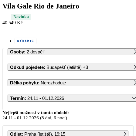
Vila Gale Rio de Janeiro
Novinka
40 549 Kč
Osoby
:
2 dospělí
Odkud pojedete
:
Budapešť (letiště)
+3
Délka pobytu
:
Nerozhoduje
Termín
:
24.11 - 01.12.2026
Listopad 2026
Nejlepší možnost v tomto období:
24.11
-
01.12.2026
(8 dní, 6 nocí)
PO
ÚT
ST
ČT
PÁ
SO
NE
Odlet
:
Praha (letiště), 19:15