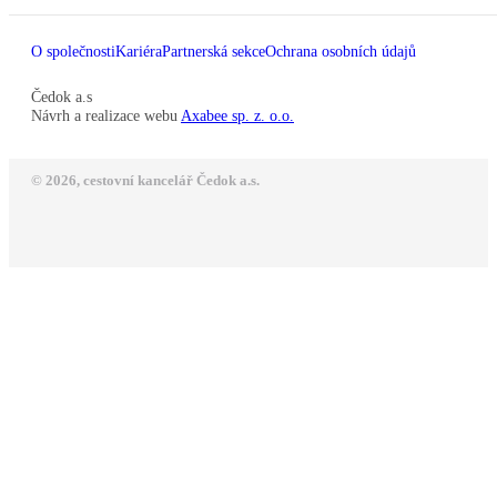
O společnosti
Kariéra
Partnerská sekce
Ochrana osobních údajů
Čedok a.s
Návrh a realizace webu
Axabee sp. z. o.o.
© 2026, cestovní kancelář Čedok a.s.