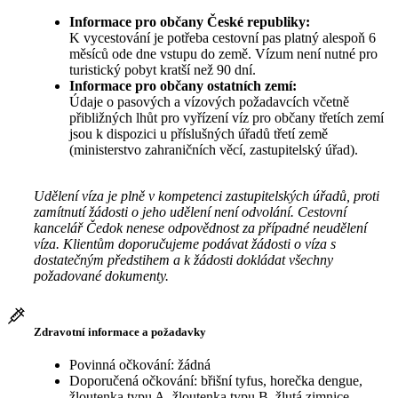
Informace pro občany České republiky:
K vycestování je potřeba cestovní pas platný alespoň 6
měsíců ode dne vstupu do země. Vízum není nutné pro
turistický pobyt kratší než 90 dní.
Informace pro občany ostatních zemí:
Údaje o pasových a vízových požadavcích včetně
přibližných lhůt pro vyřízení víz pro občany třetích zemí
jsou k dispozici u příslušných úřadů třetí země
(ministerstvo zahraničních věcí, zastupitelský úřad).
Udělení víza je plně v kompetenci zastupitelských úřadů, proti
zamítnutí žádosti o jeho udělení není odvolání. Cestovní
kancelář Čedok nenese odpovědnost za případné neudělení
víza. Klientům doporučujeme podávat žádosti o víza s
dostatečným předstihem a k žádosti dokládat všechny
požadované dokumenty.
Zdravotní informace a požadavky
Povinná očkování: žádná
Doporučená očkování: břišní tyfus, horečka dengue,
žloutenka typu A, žloutenka typu B, žlutá zimnice