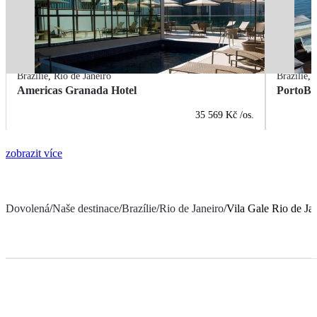
Brazílie
,
Rio de Janeiro
Brazílie
,
Americas Granada Hotel
PortoBa
35 569 Kč
/os.
zobrazit více
Dovolená
/
Naše destinace
/
Brazílie
/
Rio de Janeiro
/
Vila Gale Rio de Ja