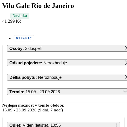
Vila Gale Rio de Janeiro
Novinka
41 299 Kč
Osoby
:
2 dospělí
Odkud pojedete
:
Nerozhoduje
Délka pobytu
:
Nerozhoduje
Termín
:
15.09 - 23.09.2026
Září 2026
Nejlepší možnost v tomto období:
15.09
-
23.09.2026
(9 dní, 7 nocí)
PO
ÚT
ST
ČT
PÁ
SO
NE
Odlet
:
Vídeň (letiště), 19:55