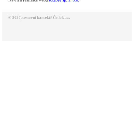
Návrh a realizace webu
Axabee sp. z. o.o.
© 2026, cestovní kancelář Čedok a.s.