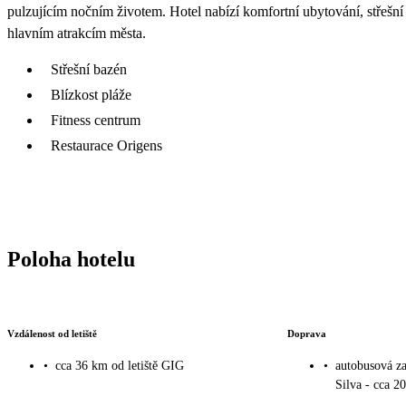
pulzujícím nočním životem. Hotel nabízí komfortní ubytování, střeš
hlavním atrakcím města.
Střešní bazén
Blízkost pláže
Fitness centrum
Restaurace Origens
Poloha hotelu
Vzdálenost od letiště
Doprava
•
cca 36 km od letiště GIG
•
autobusová z
Silva - cca 2