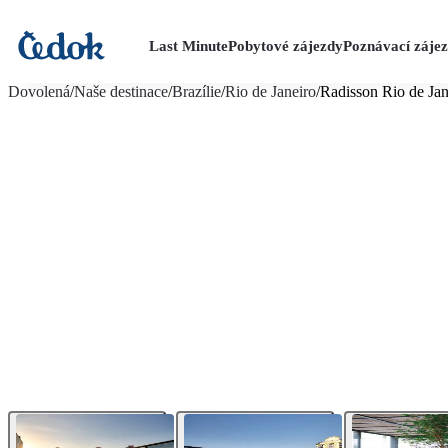
Last Minute
Pobytové zájezdy
Poznávací záje
více fotografií (11)
Dovolená
/
Naše destinace
/
Brazílie
/
Rio de Janeiro
/
Radisson Rio de Jan