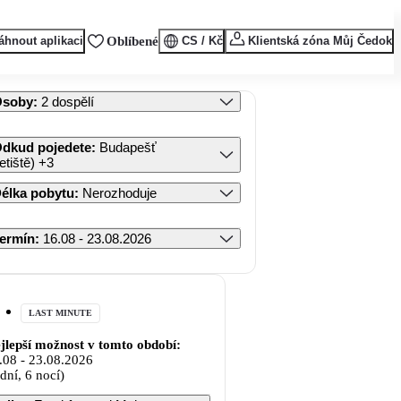
áhnout aplikaci
Oblíbené
CS / Kč
Klientská zóna Můj Čedok
Osoby
:
2 dospělí
dkud pojedete
:
Budapešť
letiště)
+3
élka pobytu
:
Nerozhoduje
ermín
:
16.08 - 23.08.2026
LAST MINUTE
jlepší možnost v tomto období:
.08
-
23.08.2026
 dní, 6 nocí)