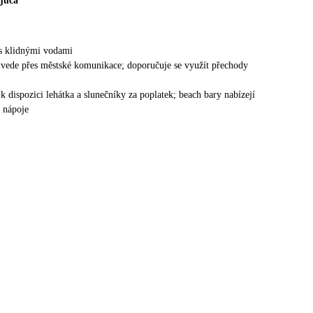
ijuca
 s klidnými vodami
ž vede přes městské komunikace; doporučuje se využít přechody
 k dispozici lehátka a slunečníky za poplatek; beach bary nabízejí
a nápoje