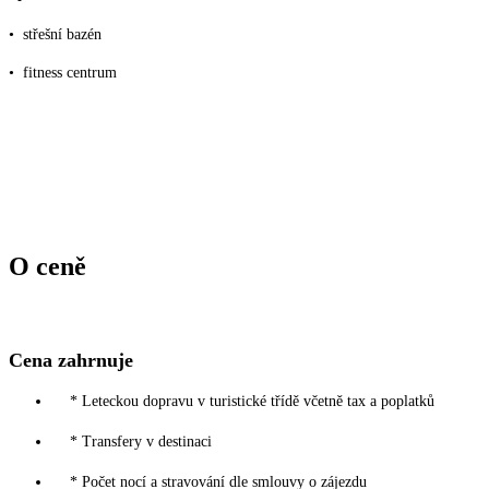
•
střešní bazén
•
fitness centrum
O ceně
Cena zahrnuje
* Leteckou dopravu v turistické třídě včetně tax a poplatků
* Transfery v destinaci
* Počet nocí a stravování dle smlouvy o zájezdu