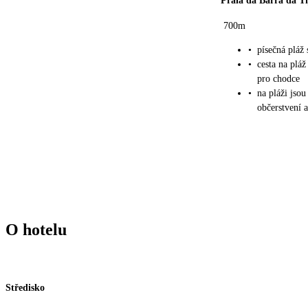
Praia da Barra da T
700m
•
písečná pláž
•
cesta na plá
pro chodce
•
na pláži jsou
občerstvení 
O hotelu
Středisko