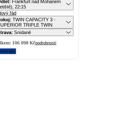
dlet
:
Frankfurt nad Mohanem
letiště), 22:15
tový řád
okoj
:
TWIN CAPACITY 3 -
UPERIOR TRIPLE TWIN
trava
:
Snídaně
lkem:
106 098 Kč
podrobnosti
zervujte