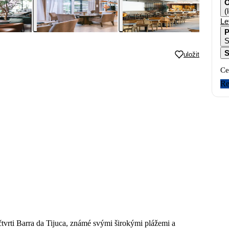
O
(
Le
P
S
S
uložit
Ce
Re
čtvrti Barra da Tijuca, známé svými širokými plážemi a