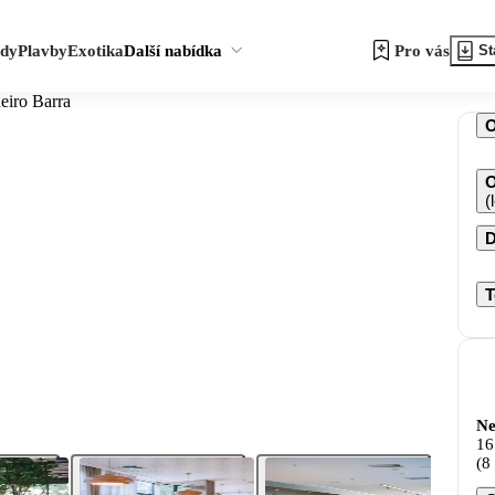
zdy
Plavby
Exotika
Další nabídka
Pro vás
St
eiro Barra
O
(
D
T
Ne
16
(8