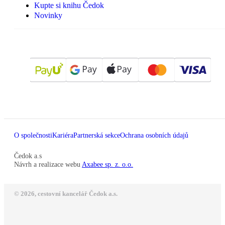
Kupte si knihu Čedok
Novinky
O společnosti
Kariéra
Partnerská sekce
Ochrana osobních údajů
Čedok a.s
Návrh a realizace webu
Axabee sp. z. o.o.
© 2026, cestovní kancelář Čedok a.s.