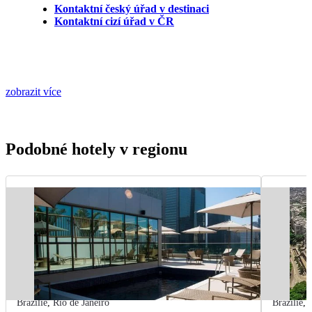
Kontaktní český úřad v destinaci
Kontaktní cizí úřad v ČR
zobrazit více
Podobné hotely v regionu
Brazílie
,
Rio de Janeiro
Brazílie
,