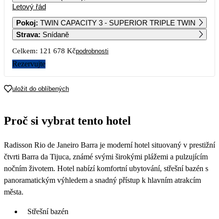
Letový řád
1
2
Pokoj
:
TWIN CAPACITY 3 - SUPERIOR TRIPLE TWIN
Strava
:
Snídaně
3
4
5
6
7
8
9
Celkem:
121 678 Kč
podrobnosti
10
11
12
13
14
15
16
Rezervujte
17
18
19
20
21
22
23
uložit do oblíbených
60 839
51 279
56 209
55 149
59 709
52 889
24
25
26
27
28
29
30
Proč si vybrat tento hotel
54 719
52 189
57 609
56 039
61 639
31
Radisson Rio de Janeiro Barra je moderní hotel situovaný v prestižní
čtvrti Barra da Tijuca, známé svými širokými plážemi a pulzujícím
nočním životem. Hotel nabízí komfortní ubytování, střešní bazén s
panoramatickým výhledem a snadný přístup k hlavním atrakcím
města.
Střešní bazén