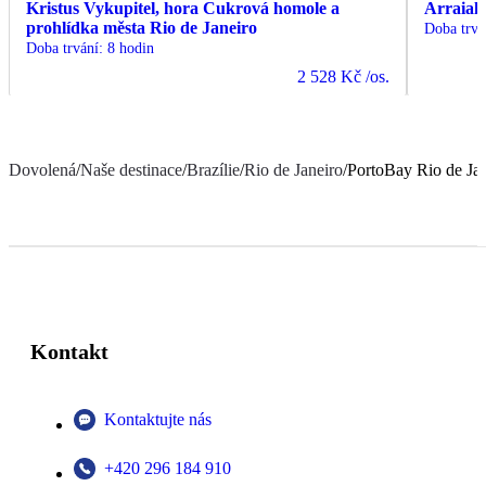
Kristus Vykupitel, hora Cukrová homole a
Arraial 
prohlídka města Rio de Janeiro
Doba trvá
Doba trvání
:
8 hodin
2 528 Kč
/os.
Dovolená
/
Naše destinace
/
Brazílie
/
Rio de Janeiro
/
PortoBay Rio de Ja
Kontakt
Kontaktujte nás
+420 296 184 910