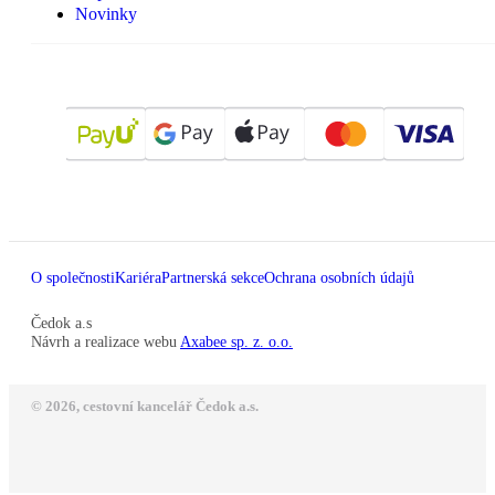
Novinky
O společnosti
Kariéra
Partnerská sekce
Ochrana osobních údajů
Čedok a.s
Návrh a realizace webu
Axabee sp. z. o.o.
© 2026, cestovní kancelář Čedok a.s.