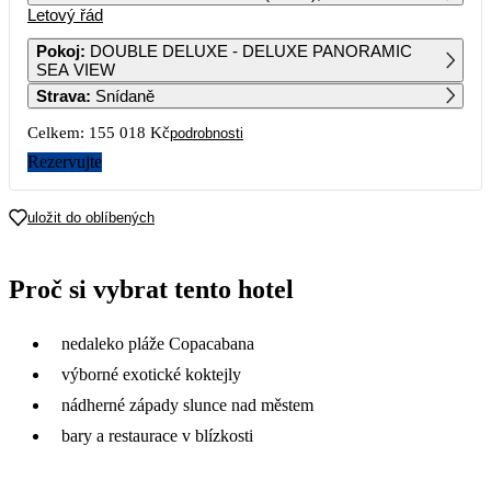
Letový řád
1
2
Pokoj
:
DOUBLE DELUXE - DELUXE PANORAMIC
SEA VIEW
3
4
5
6
7
8
9
Strava
:
Snídaně
Celkem:
155 018 Kč
podrobnosti
10
11
12
13
14
15
16
Rezervujte
17
18
19
20
21
22
23
77 509
73 069
82 629
70 609
uložit do oblíbených
24
25
26
27
28
29
30
75 339
60 739
73 649
71 159
64 989
Proč si vybrat tento hotel
31
nedaleko pláže Copacabana
výborné exotické koktejly
nádherné západy slunce nad městem
bary a restaurace v blízkosti