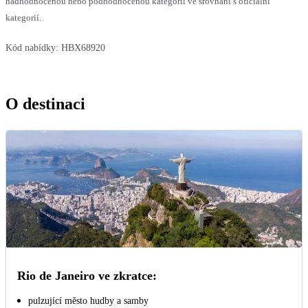
nadhodnocenou nebo podhodnocenou kategorii ve srovnání s oficiální
kategorií.
Kód nabídky:
HBX68920
O destinaci
Rio de Janeiro ve zkratce:
pulzující město hudby a samby