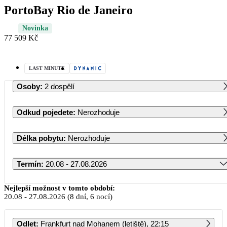
PortoBay Rio de Janeiro
Novinka
77 509 Kč
LAST MINUTE
Osoby
:
2 dospělí
Odkud pojedete
:
Nerozhoduje
Délka pobytu
:
Nerozhoduje
Termín
:
20.08 - 27.08.2026
Srpen 2026
Nejlepší možnost v tomto období:
20.08
-
27.08.2026
(8 dní, 6 nocí)
PO
ÚT
ST
ČT
PÁ
SO
NE
Odlet
:
Frankfurt nad Mohanem (letiště), 22:15