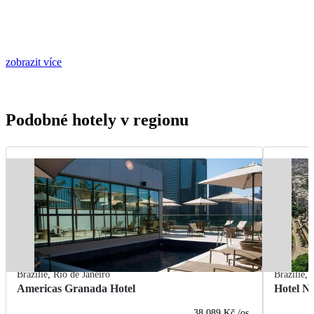
zobrazit více
Podobné hotely v regionu
Brazílie
,
Rio de Janeiro
Brazílie
,
Americas Granada Hotel
Hotel Na
38 089 Kč
/os.