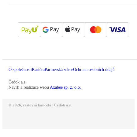
O společnosti
Kariéra
Partnerská sekce
Ochrana osobních údajů
Čedok a.s
Návrh a realizace webu
Axabee sp. z. o.o.
© 2026, cestovní kancelář Čedok a.s.