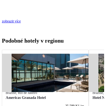
zobrazit více
Podobné hotely v regionu
Brazílie
,
Rio de Janeiro
Brazílie
,
Americas Granada Hotel
Hotel Na
35 589 Kč
/os.