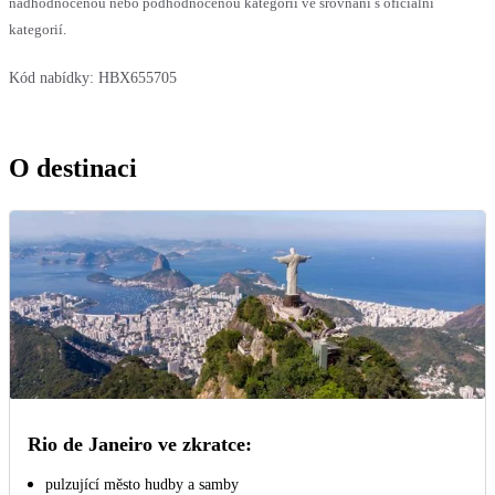
nadhodnocenou nebo podhodnocenou kategorii ve srovnání s oficiální
kategorií.
Kód nabídky:
HBX655705
O destinaci
Rio de Janeiro ve zkratce:
pulzující město hudby a samby