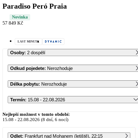
Paradiso Peró Praia
Novinka
57 849 Kč
LAST MINUTE
Osoby
:
2 dospělí
Odkud pojedete
:
Nerozhoduje
Délka pobytu
:
Nerozhoduje
Termín
:
15.08 - 22.08.2026
Srpen 2026
Nejlepší možnost v tomto období:
15.08
-
22.08.2026
(8 dní, 6 nocí)
PO
ÚT
ST
ČT
PÁ
SO
NE
Odlet
:
Frankfurt nad Mohanem (letiště), 22:15