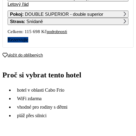
Letový řád
1
2
Pokoj
:
DOUBLE SUPERIOR - double superior
Strava
:
Snídaně
3
4
5
6
7
8
9
Celkem:
115 698 Kč
podrobnosti
10
11
12
13
14
15
16
Rezervujte
57 849
53 299
17
18
19
20
21
22
23
uložit do oblíbených
54 799
57 379
57 759
55 739
65 989
56 299
24
25
26
27
28
29
30
Proč si vybrat tento hotel
56 999
49 049
60 339
60 719
60 839
55 399
57 999
31
hotel v oblasti Cabo Frio
57 859
WiFi zdarma
vhodné pro rodiny s dětmi
pláž přes silnici