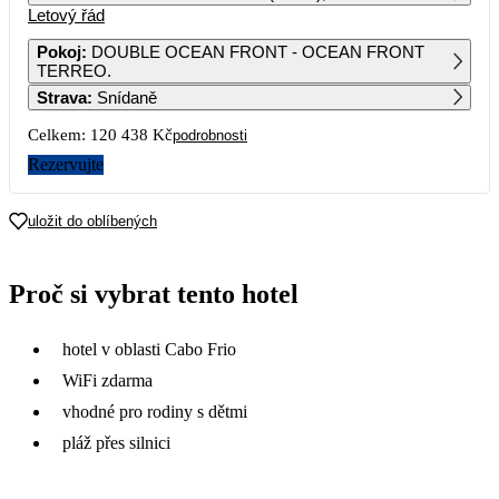
Letový řád
1
2
Pokoj
:
DOUBLE OCEAN FRONT - OCEAN FRONT
TERREO.
3
4
5
6
7
8
9
Strava
:
Snídaně
Celkem:
120 438 Kč
podrobnosti
10
11
12
13
14
15
16
60 219
60 209
56 689
Rezervujte
17
18
19
20
21
22
23
56 849
60 899
60 929
58 389
67 219
56 839
uložit do oblíbených
24
25
26
27
28
29
30
57 569
52 929
63 139
61 619
61 029
58 539
61 809
Proč si vybrat tento hotel
31
61 669
hotel v oblasti Cabo Frio
WiFi zdarma
vhodné pro rodiny s dětmi
pláž přes silnici