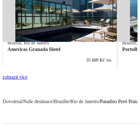
Brazílie
,
Rio de Janeiro
Brazílie
,
Americas Granada Hotel
PortoBa
35 609 Kč
/os.
zobrazit více
Dovolená
/
Naše destinace
/
Brazílie
/
Rio de Janeiro
/
Paradiso Peró Praia