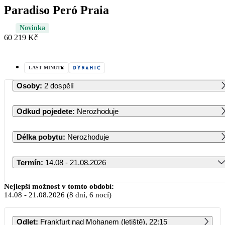
Paradiso Peró Praia
Novinka
60 219 Kč
LAST MINUTE
Osoby
:
2 dospělí
Odkud pojedete
:
Nerozhoduje
Délka pobytu
:
Nerozhoduje
Termín
:
14.08 - 21.08.2026
Srpen 2026
Nejlepší možnost v tomto období:
14.08
-
21.08.2026
(8 dní, 6 nocí)
PO
ÚT
ST
ČT
PÁ
SO
NE
Odlet
:
Frankfurt nad Mohanem (letiště), 22:15