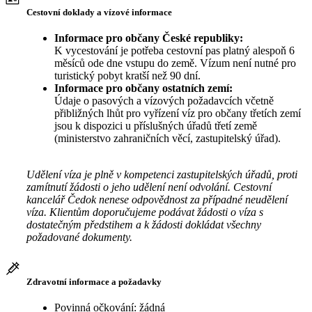
Cestovní doklady a vízové informace
Informace pro občany České republiky:
K vycestování je potřeba cestovní pas platný alespoň 6
měsíců ode dne vstupu do země. Vízum není nutné pro
turistický pobyt kratší než 90 dní.
Informace pro občany ostatních zemí:
Údaje o pasových a vízových požadavcích včetně
přibližných lhůt pro vyřízení víz pro občany třetích zemí
jsou k dispozici u příslušných úřadů třetí země
(ministerstvo zahraničních věcí, zastupitelský úřad).
Udělení víza je plně v kompetenci zastupitelských úřadů, proti
zamítnutí žádosti o jeho udělení není odvolání. Cestovní
kancelář Čedok nenese odpovědnost za případné neudělení
víza. Klientům doporučujeme podávat žádosti o víza s
dostatečným předstihem a k žádosti dokládat všechny
požadované dokumenty.
Zdravotní informace a požadavky
Povinná očkování: žádná