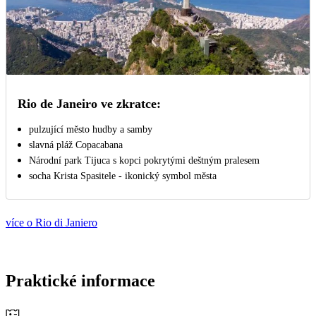
Rio de Janeiro ve zkratce:
pulzující město hudby a samby
slavná pláž Copacabana
Národní park Tijuca s kopci pokrytými deštným pralesem
socha Krista Spasitele - ikonický symbol města
více o Rio di Janiero
Praktické informace