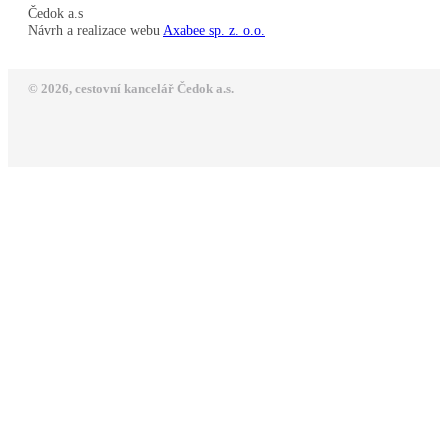
Čedok a.s
Návrh a realizace webu
Axabee sp. z. o.o.
© 2026, cestovní kancelář Čedok a.s.