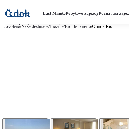
Last Minute
Pobytové zájezdy
Poznávací záje
více fotografií (13)
Dovolená
/
Naše destinace
/
Brazílie
/
Rio de Janeiro
/
Olinda Rio