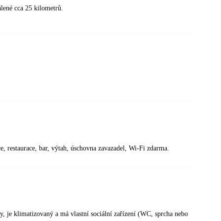
álené cca 25 kilometrů.
ce, restaurace, bar, výtah, úschovna zavazadel, Wi-Fi zdarma.
 je klimatizovaný a má vlastní sociální zařízení (WC, sprcha nebo