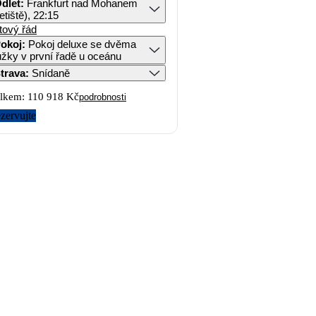
dlet
:
Frankfurt nad Mohanem
letiště), 22:15
tový řád
okoj
:
Pokoj deluxe se dvěma
ůžky v první řadě u oceánu
trava
:
Snídaně
lkem:
110 918 Kč
podrobnosti
zervujte