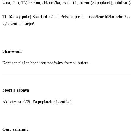
vana, fén), TV, telefon, chladnička, psací stůl, trezor (za poplatek), minibar
Třílůžkový pokoj Standard má manželskou postel + oddělené lůžko nebo 3 odd
vybavení má stejné.
Stravování
Kontinentální snídaně jsou podávány formou bufetu.
Sport a zábava
Aktivity na pláži. Za poplatek půjčení kol.
Cena zahrnuje