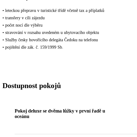
• leteckou přepravu v turistické třídě včetně tax a příplatků
• transfery v cíli zájezdu
• počet nocí dle výběru
• stravování v rozsahu uvedeném u ubytovacího objektu
• Služby česky hovořícího delegáta Čedoku na telefonu
• pojištění dle zák. č. 159/1999 Sb.
Dostupnost pokojů
Pokoj deluxe se dvěma lůžky v první řadě u
oceánu