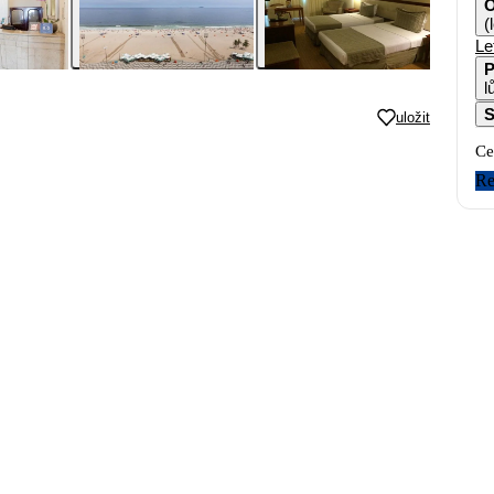
O
(
Le
P
l
S
uložit
Ce
Re