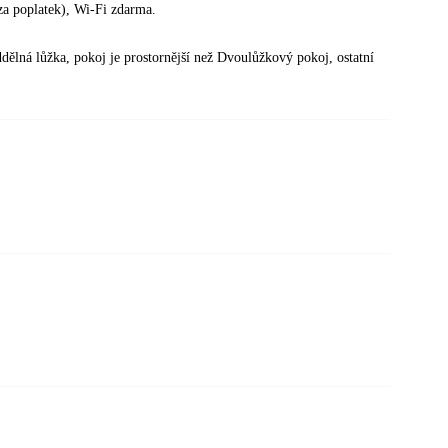
 (za poplatek), Wi-Fi zdarma.
ělná lůžka, pokoj je prostornější než Dvoulůžkový pokoj, ostatní