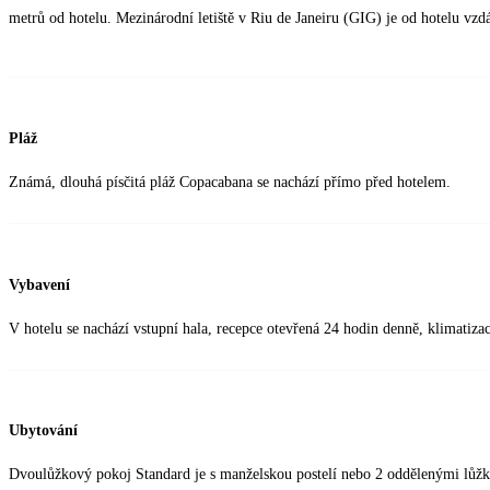
metrů od hotelu. Mezinárodní letiště v Riu de Janeiru (GIG) je od hotelu vzd
Pláž
Známá, dlouhá písčitá pláž Copacabana se nachází přímo před hotelem.
Vybavení
V hotelu se nachází vstupní hala, recepce otevřená 24 hodin denně, klimatiza
Ubytování
Dvoulůžkový pokoj Standard je s manželskou postelí nebo 2 oddělenými lůžky,