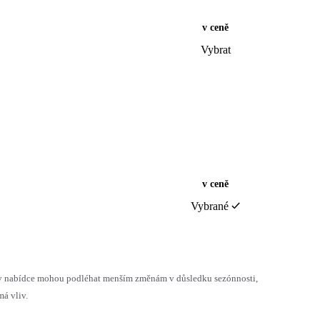
v ceně
Vybrat
v ceně
Vybrané
h v nabídce mohou podléhat menším změnám v důsledku sezónnosti,
á vliv.