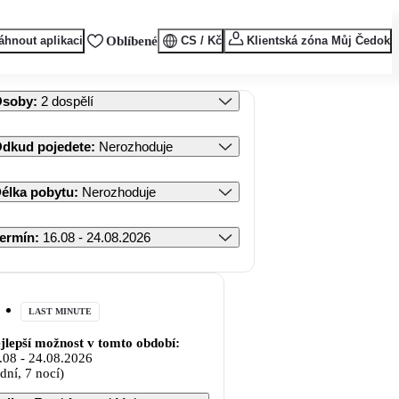
áhnout aplikaci
Oblíbené
CS / Kč
Klientská zóna Můj Čedok
Osoby
:
2 dospělí
dkud pojedete
:
Nerozhoduje
élka pobytu
:
Nerozhoduje
ermín
:
16.08 - 24.08.2026
LAST MINUTE
jlepší možnost v tomto období:
.08
-
24.08.2026
 dní, 7 nocí)