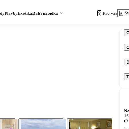
zdy
Plavby
Exotika
Další nabídka
Pro vás
St
O
D
T
Ne
16
(9