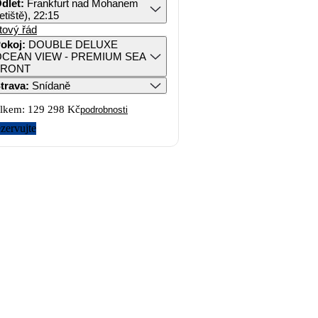
dlet
:
Frankfurt nad Mohanem
letiště), 22:15
tový řád
okoj
:
DOUBLE DELUXE
CEAN VIEW - PREMIUM SEA
FRONT
trava
:
Snídaně
lkem:
129 298 Kč
podrobnosti
zervujte