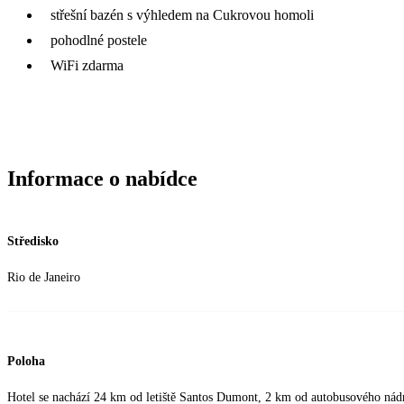
střešní bazén s výhledem na Cukrovou homoli
pohodlné postele
WiFi zdarma
Informace o nabídce
Středisko
Rio de Janeiro
Poloha
Hotel se nachází 24 km od letiště Santos Dumont, 2 km od autobusového nádra