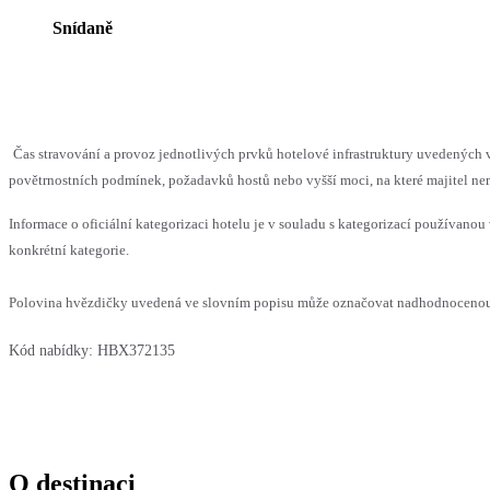
Snídaně
Čas stravování a provoz jednotlivých prvků hotelové infrastruktury uvedenýc
povětrnostních podmínek, požadavků hostů nebo vyšší moci, na které majitel nem
Informace o oficiální kategorizaci hotelu je v souladu s kategorizací používanou 
konkrétní kategorie.
Polovina hvězdičky uvedená ve slovním popisu může označovat nadhodnocenou n
Kód nabídky:
HBX372135
O destinaci