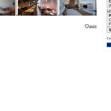
O
(
Le
P
O
uložit
S
Ce
Re