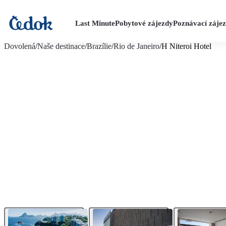
Last Minute
Pobytové zájezdy
Poznávací záje
více fotografií (12)
Dovolená
/
Naše destinace
/
Brazílie
/
Rio de Janeiro
/
H Niteroi Hotel