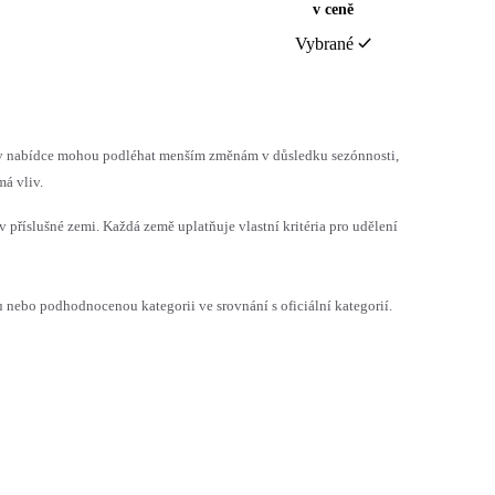
v ceně
Vybrané
h v nabídce mohou podléhat menším změnám v důsledku sezónnosti,
á vliv.
v příslušné zemi. Každá země uplatňuje vlastní kritéria pro udělení
ebo podhodnocenou kategorii ve srovnání s oficiální kategorií.