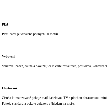
Pláž
Pláž Icaraí je vzdálená pouhých 50 metrů.
Vybavení
Venkovní bazén, sauna a okouzlující la carte restaurace, posilovna, konferenč
Ubytování
Čisté a klimatizované pokoje mají kabelovou TV s plochou obrazovkou, miniba
Pokoje standard a pokoje deluxe s výhledem na moře.