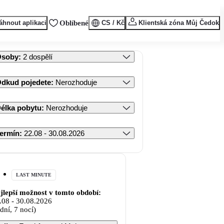
áhnout aplikaci
Oblíbené
CS / Kč
Klientská zóna Můj Čedok
Osoby
:
2 dospělí
dkud pojedete
:
Nerozhoduje
élka pobytu
:
Nerozhoduje
ermín
:
22.08 - 30.08.2026
LAST MINUTE
jlepší možnost v tomto období:
.08
-
30.08.2026
 dní, 7 nocí)