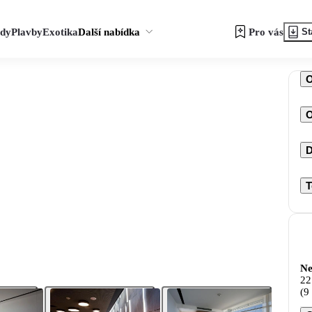
zdy
Plavby
Exotika
Další nabídka
Pro vás
St
O
D
T
Ne
22
(9