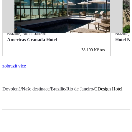
Brazílie
,
Rio de Janeiro
Brazílie
,
Americas Granada Hotel
Hotel Na
38 199 Kč
/os.
zobrazit více
Dovolená
/
Naše destinace
/
Brazílie
/
Rio de Janeiro
/
CDesign Hotel