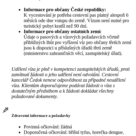
Informace pro občany České republiky:
K vycestování je potřeba cestovní pas platný alespoň 6
měsíců ode dne vstupu do země. Vízum není nutné pro
turistický pobyt kratší než 90 dní.
Informace pro občany ostatních zemí:
Údaje o pasových a vízových požadavcích včetně
přibližných lhůt pro vyřízení víz pro občany třetích zemí
jsou k dispozici u příslušných úřadů třetí země
(ministerstvo zahraničních věcí, zastupitelský úřad).
Udělení víza je plně v kompetenci zastupitelských úřadů, proti
zamítnutí žádosti o jeho udělení není odvolání. Cestovní
kancelář Čedok nenese odpovědnost za případné neudělení
víza. Klientům doporučujeme podávat žádosti o víza s
dostatečným předstihem a k žádosti dokládat všechny
požadované dokumenty.
Zdravotní informace a požadavky
Povinná očkování: žádná
Doporučená očkování: břišní tyfus, horečka dengue,