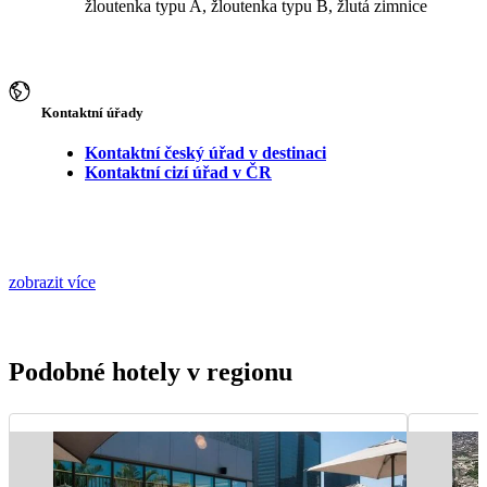
žloutenka typu A, žloutenka typu B, žlutá zimnice
Kontaktní úřady
Kontaktní český úřad v destinaci
Kontaktní cizí úřad v ČR
zobrazit více
Podobné hotely v regionu