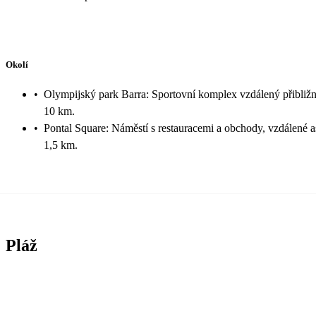
Okolí
•
Olympijský park Barra: Sportovní komplex vzdálený přibliž
10 km.
•
Pontal Square: Náměstí s restauracemi a obchody, vzdálené a
1,5 km.
Pláž