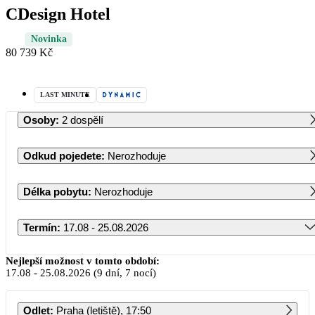
CDesign Hotel
Novinka
80 739 Kč
LAST MINUTE
Osoby
:
2 dospělí
Odkud pojedete
:
Nerozhoduje
Délka pobytu
:
Nerozhoduje
Termín
:
17.08 - 25.08.2026
Srpen 2026
Nejlepší možnost v tomto období:
17.08
-
25.08.2026
(9 dní, 7 nocí)
PO
ÚT
ST
ČT
PÁ
SO
NE
Odlet
:
Praha (letiště), 17:50