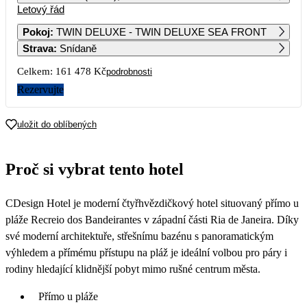
Letový řád
1
2
Pokoj
:
TWIN DELUXE - TWIN DELUXE SEA FRONT
Strava
:
Snídaně
3
4
5
6
7
8
9
Celkem:
161 478 Kč
podrobnosti
10
11
12
13
14
15
16
Rezervujte
17
18
19
20
21
22
23
uložit do oblíbených
80 739
58 889
24
25
26
27
28
29
30
Proč si vybrat tento hotel
79 549
51 949
57 369
57 049
31
CDesign Hotel je moderní čtyřhvězdičkový hotel situovaný přímo u
pláže Recreio dos Bandeirantes v západní části Ria de Janeira. Díky
své moderní architektuře, střešnímu bazénu s panoramatickým
výhledem a přímému přístupu na pláž je ideální volbou pro páry i
rodiny hledající klidnější pobyt mimo rušné centrum města.
Přímo u pláže