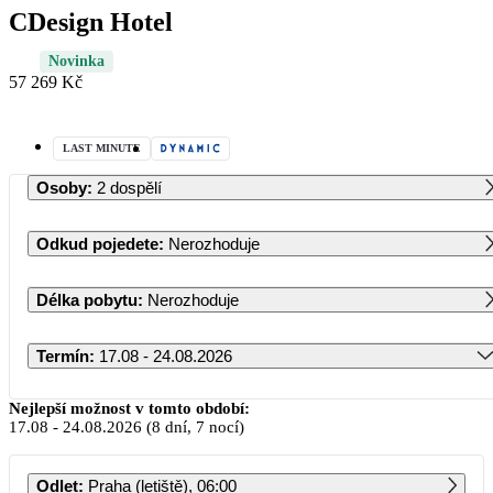
CDesign Hotel
Novinka
57 269 Kč
LAST MINUTE
Osoby
:
2 dospělí
Odkud pojedete
:
Nerozhoduje
Délka pobytu
:
Nerozhoduje
Termín
:
17.08 - 24.08.2026
Srpen 2026
Nejlepší možnost v tomto období:
17.08
-
24.08.2026
(8 dní, 7 nocí)
PO
ÚT
ST
ČT
PÁ
SO
NE
Odlet
:
Praha (letiště), 06:00