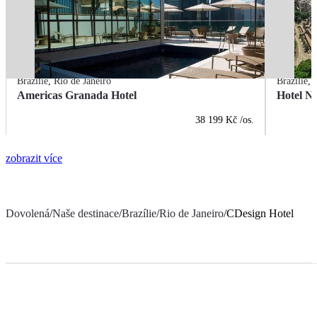
Brazílie
,
Rio de Janeiro
Brazílie
,
Americas Granada Hotel
Hotel Na
38 199 Kč
/os.
zobrazit více
Dovolená
/
Naše destinace
/
Brazílie
/
Rio de Janeiro
/
CDesign Hotel