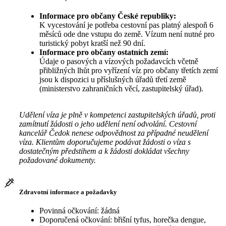
Informace pro občany České republiky:
K vycestování je potřeba cestovní pas platný alespoň 6
měsíců ode dne vstupu do země. Vízum není nutné pro
turistický pobyt kratší než 90 dní.
Informace pro občany ostatních zemí:
Údaje o pasových a vízových požadavcích včetně
přibližných lhůt pro vyřízení víz pro občany třetích zemí
jsou k dispozici u příslušných úřadů třetí země
(ministerstvo zahraničních věcí, zastupitelský úřad).
Udělení víza je plně v kompetenci zastupitelských úřadů, proti
zamítnutí žádosti o jeho udělení není odvolání. Cestovní
kancelář Čedok nenese odpovědnost za případné neudělení
víza. Klientům doporučujeme podávat žádosti o víza s
dostatečným předstihem a k žádosti dokládat všechny
požadované dokumenty.
Zdravotní informace a požadavky
Povinná očkování: žádná
Doporučená očkování: břišní tyfus, horečka dengue,