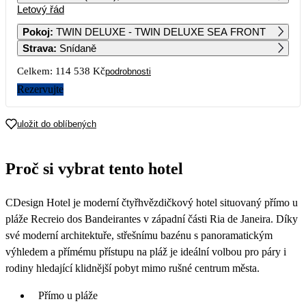
Letový řád
1
2
Pokoj
:
TWIN DELUXE - TWIN DELUXE SEA FRONT
Strava
:
Snídaně
3
4
5
6
7
8
9
Celkem:
114 538 Kč
podrobnosti
10
11
12
13
14
15
16
Rezervujte
17
18
19
20
21
22
23
uložit do oblíbených
57 269
58 889
24
25
26
27
28
29
30
Proč si vybrat tento hotel
79 549
51 949
57 369
57 049
31
CDesign Hotel je moderní čtyřhvězdičkový hotel situovaný přímo u
pláže Recreio dos Bandeirantes v západní části Ria de Janeira. Díky
své moderní architektuře, střešnímu bazénu s panoramatickým
výhledem a přímému přístupu na pláž je ideální volbou pro páry i
rodiny hledající klidnější pobyt mimo rušné centrum města.
Přímo u pláže