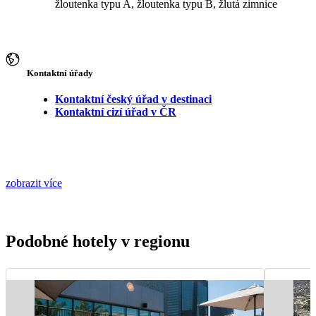
žloutenka typu A, žloutenka typu B, žlutá zimnice
Kontaktní úřady
Kontaktní český úřad v destinaci
Kontaktní cizí úřad v ČR
zobrazit více
Podobné hotely v regionu