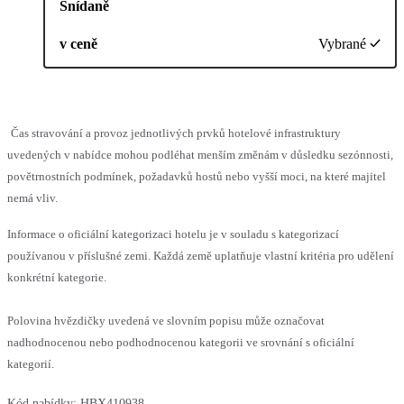
Snídaně
v ceně
Vybrané
Čas stravování a provoz jednotlivých prvků hotelové infrastruktury
uvedených v nabídce mohou podléhat menším změnám v důsledku sezónnosti,
povětrnostních podmínek, požadavků hostů nebo vyšší moci, na které majitel
nemá vliv.
Informace o oficiální kategorizaci hotelu je v souladu s kategorizací
používanou v příslušné zemi. Každá země uplatňuje vlastní kritéria pro udělení
konkrétní kategorie.
Polovina hvězdičky uvedená ve slovním popisu může označovat
nadhodnocenou nebo podhodnocenou kategorii ve srovnání s oficiální
kategorií.
Kód nabídky:
HBX410938