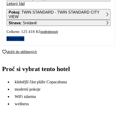
Letový řád
1
2
Pokoj
:
TWIN STANDARD - TWIN STANDARD CITY
VIEW
3
4
5
6
7
8
9
Strava
:
Snídaně
Celkem:
125 418 Kč
podrobnosti
10
11
12
13
14
15
16
62 709
Rezervujte
17
18
19
20
21
22
23
52 759
50 809
55 169
52 369
61 469
51 109
uložit do oblíbených
24
25
26
27
28
29
30
55 849
44 829
55 239
55 109
53 309
51 769
59 289
Proč si vybrat tento hotel
31
54 209
klidnější část pláže Copacabana
moderní pokoje
WiFi zdarma
wellness