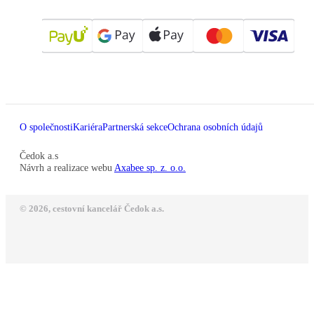
O společnosti
Kariéra
Partnerská sekce
Ochrana osobních údajů
Čedok a.s
Návrh a realizace webu
Axabee sp. z. o.o.
© 2026, cestovní kancelář Čedok a.s.