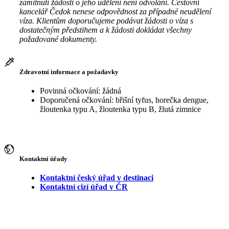
zamítnutí žádosti o jeho udělení není odvolání. Cestovní
kancelář Čedok nenese odpovědnost za případné neudělení
víza. Klientům doporučujeme podávat žádosti o víza s
dostatečným předstihem a k žádosti dokládat všechny
požadované dokumenty.
Zdravotní informace a požadavky
Povinná očkování: žádná
Doporučená očkování: břišní tyfus, horečka dengue,
žloutenka typu A, žloutenka typu B, žlutá zimnice
Kontaktní úřady
Kontaktní český úřad v destinaci
Kontaktní cizí úřad v ČR