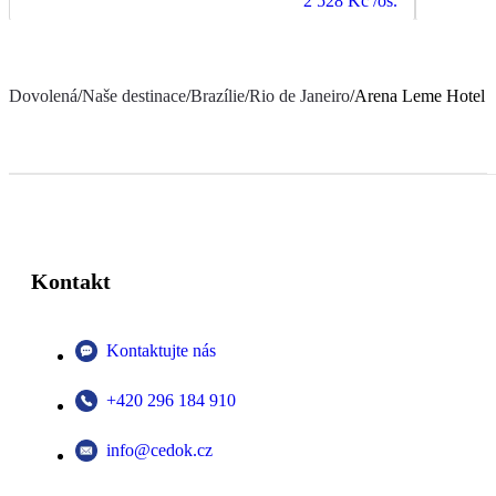
2 528 Kč
/os.
Dovolená
/
Naše destinace
/
Brazílie
/
Rio de Janeiro
/
Arena Leme Hotel
Kontakt
Kontaktujte nás
+420 296 184 910
info@cedok.cz