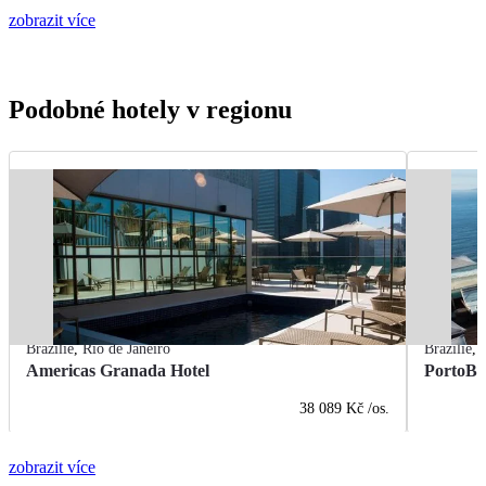
zobrazit více
Podobné hotely v regionu
Brazílie
,
Rio de Janeiro
Brazílie
,
Americas Granada Hotel
PortoBa
38 089 Kč
/os.
zobrazit více