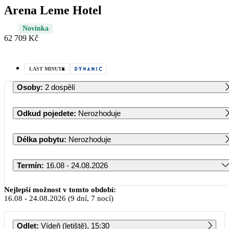
Arena Leme Hotel
Novinka
62 709 Kč
LAST MINUTE
Osoby
:
2 dospělí
Odkud pojedete
:
Nerozhoduje
Délka pobytu
:
Nerozhoduje
Termín
:
16.08 - 24.08.2026
Srpen 2026
Nejlepší možnost v tomto období:
16.08
-
24.08.2026
(9 dní, 7 nocí)
PO
ÚT
ST
ČT
PÁ
SO
NE
Odlet
:
Vídeň (letiště), 15:30