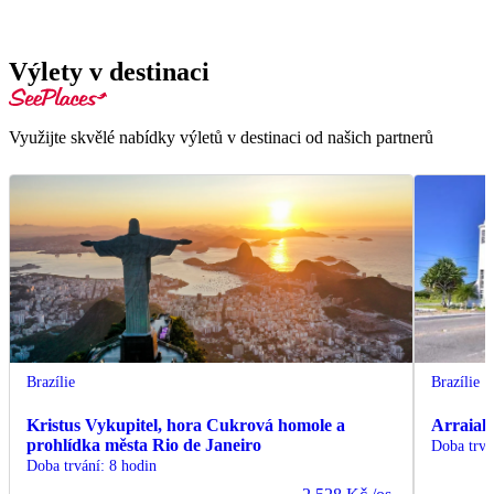
Výlety v destinaci
Využijte skvělé nabídky výletů v destinaci od našich partnerů
Brazílie
Brazílie
Kristus Vykupitel, hora Cukrová homole a
Arraial 
prohlídka města Rio de Janeiro
Doba trvá
Doba trvání
:
8 hodin