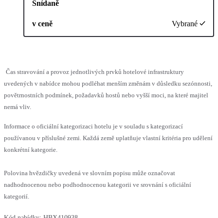
Snídaně
v ceně
Vybrané
Čas stravování a provoz jednotlivých prvků hotelové infrastruktury
uvedených v nabídce mohou podléhat menším změnám v důsledku sezónnosti,
povětrnostních podmínek, požadavků hostů nebo vyšší moci, na které majitel
nemá vliv.
Informace o oficiální kategorizaci hotelu je v souladu s kategorizací
používanou v příslušné zemi. Každá země uplatňuje vlastní kritéria pro udělení
konkrétní kategorie.
Polovina hvězdičky uvedená ve slovním popisu může označovat
nadhodnocenou nebo podhodnocenou kategorii ve srovnání s oficiální
kategorií.
Kód nabídky:
HBX410938