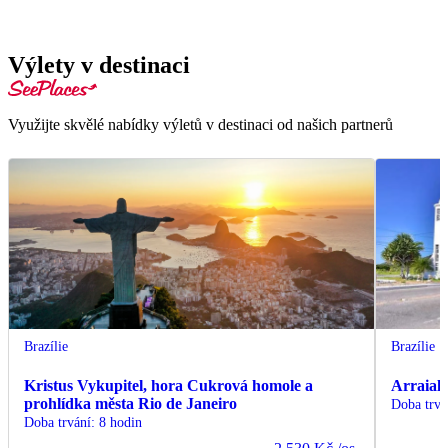
Výlety v destinaci
Využijte skvělé nabídky výletů v destinaci od našich partnerů
Brazílie
Brazílie
Kristus Vykupitel, hora Cukrová homole a
Arraial 
prohlídka města Rio de Janeiro
Doba trvá
Doba trvání
:
8 hodin