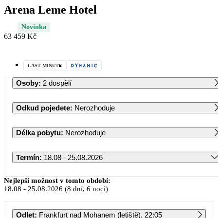
Arena Leme Hotel
Novinka
63 459 Kč
LAST MINUTE
Osoby
:
2 dospělí
Odkud pojedete
:
Nerozhoduje
Délka pobytu
:
Nerozhoduje
Termín
:
18.08 - 25.08.2026
Srpen 2026
Nejlepší možnost v tomto období:
18.08
-
25.08.2026
(8 dní, 6 nocí)
PO
ÚT
ST
ČT
PÁ
SO
NE
Odlet
:
Frankfurt nad Mohanem (letiště), 22:05