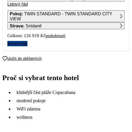
Letový řád
1
2
Pokoj
:
TWIN STANDARD - TWIN STANDARD CITY
VIEW
3
4
5
6
7
8
9
Strava
:
Snídaně
Celkem:
126 918 Kč
podrobnosti
10
11
12
13
14
15
16
Rezervujte
17
18
19
20
21
22
23
63 459
55 309
52 979
58 179
51 609
uložit do oblíbených
24
25
26
27
28
29
30
53 429
50 379
55 849
55 379
54 069
54 029
54 179
Proč si vybrat tento hotel
31
54 039
klidnější část pláže Copacabana
moderní pokoje
WiFi zdarma
wellness