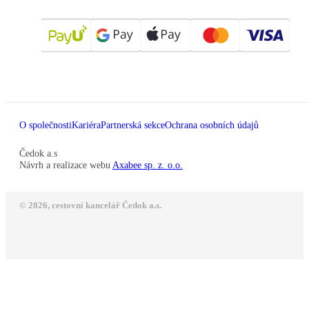
O společnosti
Kariéra
Partnerská sekce
Ochrana osobních údajů
Čedok a.s
Návrh a realizace webu
Axabee sp. z. o.o.
© 2026, cestovní kancelář Čedok a.s.