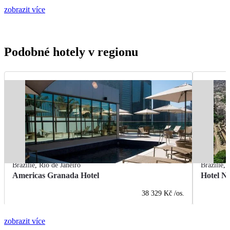
zobrazit více
Podobné hotely v regionu
Brazílie
,
Rio de Janeiro
Brazílie
,
Americas Granada Hotel
Hotel Na
38 329 Kč
/os.
zobrazit více