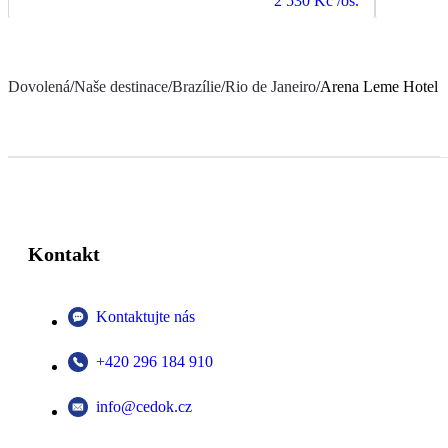
2 530 Kč
/os.
Dovolená
/
Naše destinace
/
Brazílie
/
Rio de Janeiro
/
Arena Leme Hotel
Kontakt
Kontaktujte nás
+420 296 184 910
info@cedok.cz