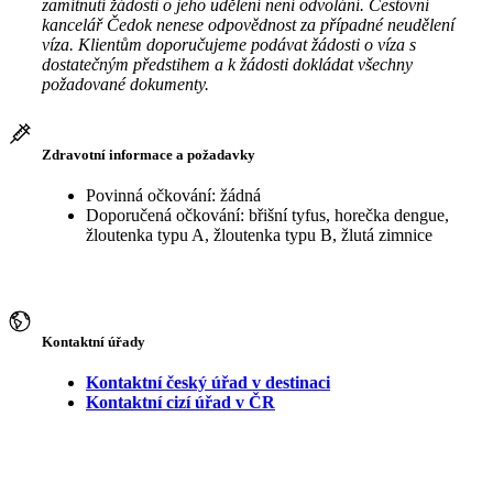
zamítnutí žádosti o jeho udělení není odvolání. Cestovní
kancelář Čedok nenese odpovědnost za případné neudělení
víza. Klientům doporučujeme podávat žádosti o víza s
dostatečným předstihem a k žádosti dokládat všechny
požadované dokumenty.
Zdravotní informace a požadavky
Povinná očkování: žádná
Doporučená očkování: břišní tyfus, horečka dengue,
žloutenka typu A, žloutenka typu B, žlutá zimnice
Kontaktní úřady
Kontaktní český úřad v destinaci
Kontaktní cizí úřad v ČR