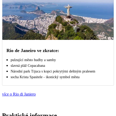
Rio de Janeiro ve zkratce:
pulzující město hudby a samby
slavná pláž Copacabana
Národní park Tijuca s kopci pokrytými deštným pralesem
socha Krista Spasitele - ikonický symbol města
více o Rio di Janiero
Praktické informace