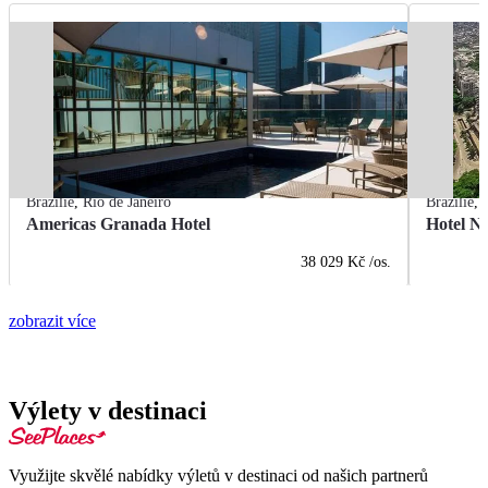
Brazílie
,
Rio de Janeiro
Brazílie
,
Americas Granada Hotel
Hotel Na
38 029 Kč
/os.
zobrazit více
Výlety v destinaci
Využijte skvělé nabídky výletů v destinaci od našich partnerů