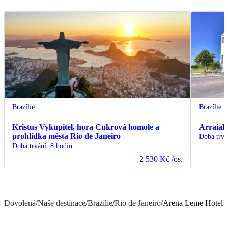
Brazílie
Brazílie
Kristus Vykupitel, hora Cukrová homole a
Arraial 
prohlídka města Rio de Janeiro
Doba trvá
Doba trvání
:
8 hodin
2 530 Kč
/os.
Dovolená
/
Naše destinace
/
Brazílie
/
Rio de Janeiro
/
Arena Leme Hotel