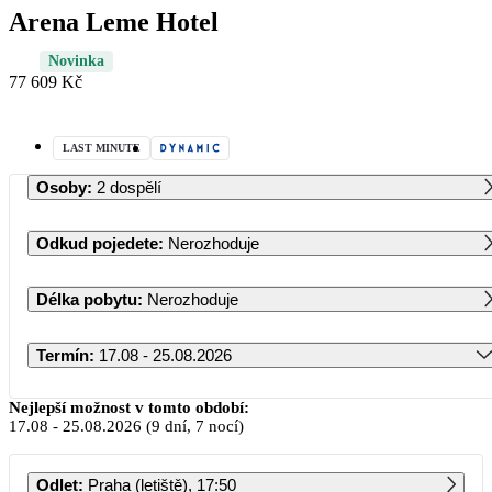
Arena Leme Hotel
Novinka
77 609 Kč
LAST MINUTE
Osoby
:
2 dospělí
Odkud pojedete
:
Nerozhoduje
Délka pobytu
:
Nerozhoduje
Termín
:
17.08 - 25.08.2026
Srpen 2026
Nejlepší možnost v tomto období:
17.08
-
25.08.2026
(9 dní, 7 nocí)
PO
ÚT
ST
ČT
PÁ
SO
NE
Odlet
:
Praha (letiště), 17:50