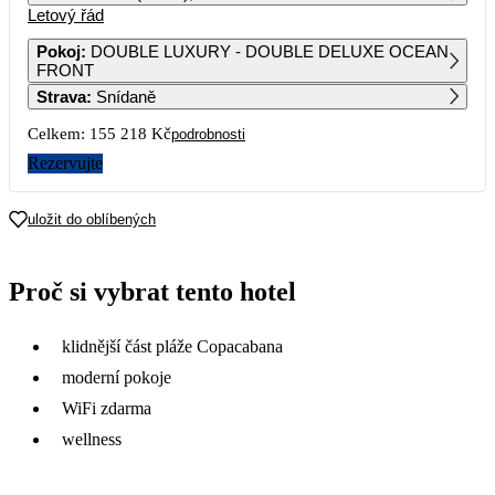
Letový řád
1
2
Pokoj
:
DOUBLE LUXURY - DOUBLE DELUXE OCEAN
FRONT
3
4
5
6
7
8
9
Strava
:
Snídaně
Celkem:
155 218 Kč
podrobnosti
10
11
12
13
14
15
16
Rezervujte
17
18
19
20
21
22
23
77 609
53 879
58 429
57 459
61 379
54 829
uložit do oblíbených
24
25
26
27
28
29
30
56 659
54 639
60 049
58 189
57 159
56 629
57 719
Proč si vybrat tento hotel
31
57 809
klidnější část pláže Copacabana
moderní pokoje
WiFi zdarma
wellness