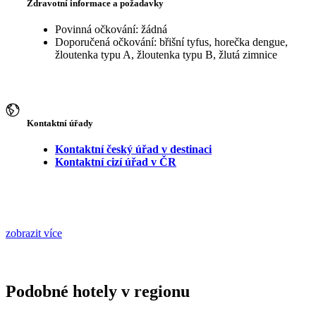
Zdravotní informace a požadavky
Povinná očkování: žádná
Doporučená očkování: břišní tyfus, horečka dengue,
žloutenka typu A, žloutenka typu B, žlutá zimnice
Kontaktní úřady
Kontaktní český úřad v destinaci
Kontaktní cizí úřad v ČR
zobrazit více
Podobné hotely v regionu