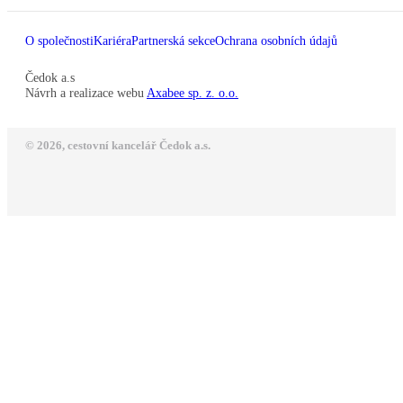
O společnosti
Kariéra
Partnerská sekce
Ochrana osobních údajů
Čedok a.s
Návrh a realizace webu
Axabee sp. z. o.o.
© 2026, cestovní kancelář Čedok a.s.