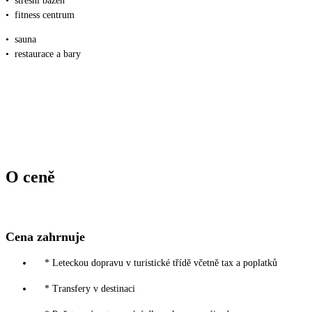
•
střešní bazén
•
fitness centrum
•
sauna
•
restaurace a bary
O ceně
Cena zahrnuje
* Leteckou dopravu v turistické třídě včetně tax a poplatků
* Transfery v destinaci