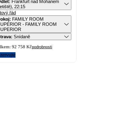
dlet
:
Frankfurt nad Mohanem
letiště), 22:15
tový řád
okoj
:
FAMILY ROOM
UPERIOR - FAMILY ROOM
SUPERIOR
trava
:
Snídaně
lkem:
92 758 Kč
podrobnosti
zervujte