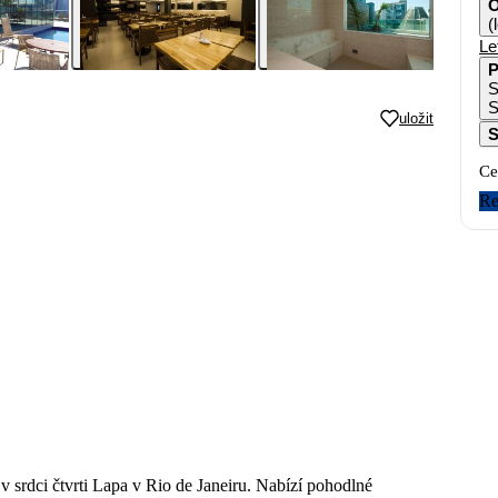
O
(
Le
P
S
uložit
S
Ce
Re
 srdci čtvrti Lapa v Rio de Janeiru. Nabízí pohodlné