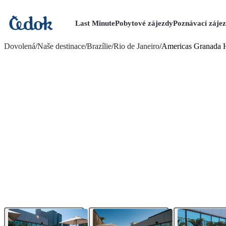
Last Minute
Pobytové zájezdy
Poznávací záje
více fotografií (8)
Dovolená
/
Naše destinace
/
Brazílie
/
Rio de Janeiro
/
Americas Granada 