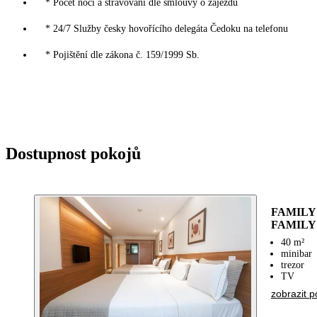
* Počet nocí a stravování dle smlouvy o zájezdu
* 24/7 Služby česky hovořícího delegáta Čedoku na telefonu
* Pojištění dle zákona č. 159/1999 Sb.
Dostupnost pokojů
FAMILY
FAMILY
40 m²
minibar
trezor
TV
zobrazit p