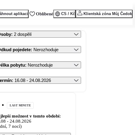
áhnout aplikaci
Oblíbené
CS / Kč
Klientská zóna Můj Čedok
Osoby
:
2 dospělí
dkud pojedete
:
Nerozhoduje
élka pobytu
:
Nerozhoduje
ermín
:
16.08 - 24.08.2026
LAST MINUTE
jlepší možnost v tomto období:
.08
-
24.08.2026
 dní, 7 nocí)