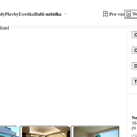
zdy
Plavby
Exotika
Další nabídka
Pro vás
St
Hotel
O
D
T
Ne
16
(9