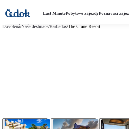
Last Minute
Pobytové zájezdy
Poznávací záje
více fotografií (20)
Dovolená
/
Naše destinace
/
Barbados
/
The Crane Resort