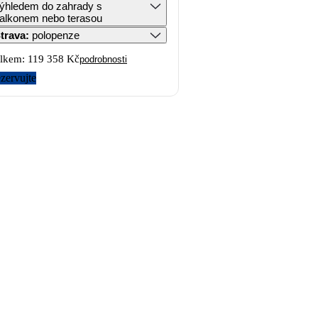
ýhledem do zahrady s
alkonem nebo terasou
trava
:
polopenze
lkem:
119 358 Kč
podrobnosti
zervujte