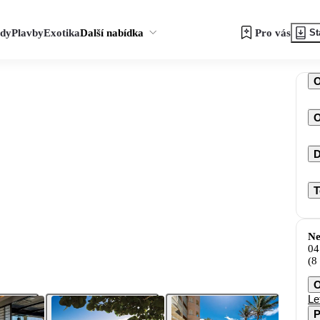
zdy
Plavby
Exotika
Další nabídka
Pro vás
St
O
D
T
Ne
04
(8
O
Le
P