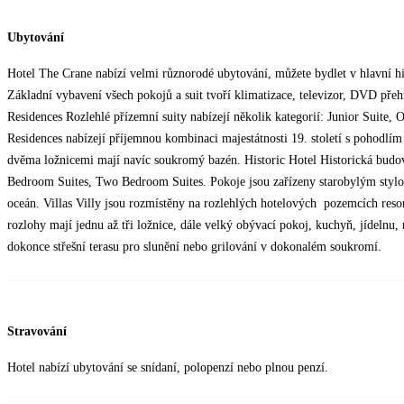
Ubytování
Hotel The Crane nabízí velmi různorodé ubytování, můžete bydlet v hlavní hi
Základní vybavení všech pokojů a suit tvoří klimatizace, televizor, DVD přehráv
Residences Rozlehlé přízemní suity nabízejí několik kategorií: Junior Sui
Residences nabízejí příjemnou kombinaci majestátnosti 19. století s pohodlím 
dvěma ložnicemi mají navíc soukromý bazén. Historic Hotel Historická budo
Bedroom Suites, Two Bedroom Suites. Pokoje jsou zařízeny starobylým styl
oceán. Villas Villy jsou rozmístěny na rozlehlých hotelových pozemcích reso
rozlohy mají jednu až tři ložnice, dále velký obývací pokoj, kuchyň, jídelnu
dokonce střešní terasu pro slunění nebo grilování v dokonalém soukromí.
Stravování
Hotel nabízí ubytování se snídaní, polopenzí nebo plnou penzí.