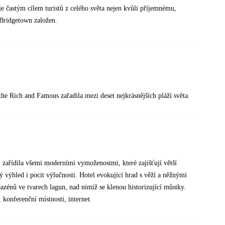
e častým cílem turistů z celého světa nejen kvůli příjemnému,
l Bridgetown založen.
 the Rich and Famous zařadila mezi deset nejkrásnějších pláží světa.
jej zařídila všemi moderními vymoženostmi, které zajišťují větší
ý výhled i pocit výlučnosti. Hotel evokující hrad s věží a něžnými
énů ve tvarech lagun, nad nimiž se klenou historizující můstky.
 konferenční místnosti, internet.