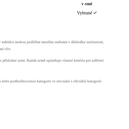
v ceně
Vybrané
h v nabídce mohou podléhat menším změnám v důsledku sezónnosti,
á vliv.
v příslušné zemi. Každá země uplatňuje vlastní kritéria pro udělení
ebo podhodnocenou kategorii ve srovnání s oficiální kategorií.