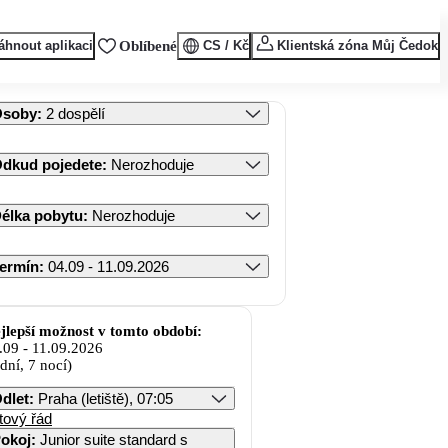
áhnout aplikaci
Oblíbené
CS / Kč
Klientská zóna Můj Čedok
Osoby
:
2 dospělí
dkud pojedete
:
Nerozhoduje
élka pobytu
:
Nerozhoduje
ermín
:
04.09 - 11.09.2026
jlepší možnost v tomto období:
.09
-
11.09.2026
 dní, 7 nocí)
dlet
:
Praha (letiště), 07:05
tový řád
okoj
:
Junior suite standard s