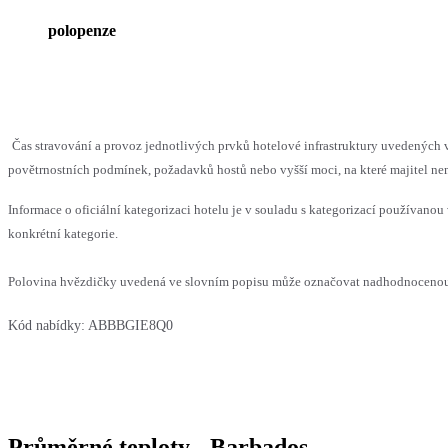
polopenze
Čas stravování a provoz jednotlivých prvků hotelové infrastruktury uvedenýc
povětrnostních podmínek, požadavků hostů nebo vyšší moci, na které majitel nem
Informace o oficiální kategorizaci hotelu je v souladu s kategorizací používanou 
konkrétní kategorie.
Polovina hvězdičky uvedená ve slovním popisu může označovat nadhodnocenou n
Kód nabídky:
ABBBGIE8Q0
Průměrné teploty - Barbados