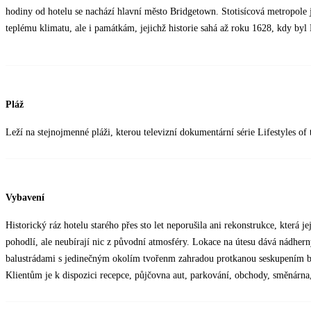
hodiny od hotelu se nachází hlavní město Bridgetown. Stotisícová metropole j
teplému klimatu, ale i památkám, jejichž historie sahá až roku 1628, kdy by
Pláž
Leží na stejnojmenné pláži, kterou televizní dokumentární série Lifestyles of
Vybavení
Historický ráz hotelu starého přes sto let neporušila ani rekonstrukce, která 
pohodlí, ale neubírají nic z původní atmosféry. Lokace na útesu dává nádhern
balustrádami s jedinečným okolím tvořenm zahradou protkanou seskupením baz
Klientům je k dispozici recepce, půjčovna aut, parkování, obchody, směnárna,