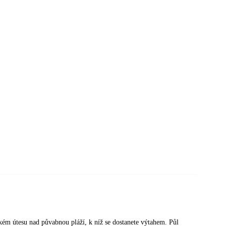
ém útesu nad půvabnou pláží, k níž se dostanete výtahem. Půl