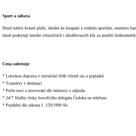
Sport a zábava
Hotel nabízí krásné pláže, ideální ke koupání a vodním sportům, soustavu baz
lázně poskytují mnoho relaxačních i zkrášlovacích kůr za použití boikosmetiky
Cena zahrnuje
* Leteckou dopravu v turistické třídě včetně tax a poplatků
* Transfery v destinaci
* Počet nocí a stravování dle smlouvy o zájezdu
* 24/7 Služby česky hovořícího delegáta Čedoku na telefonu
* Pojištění dle zákona č. 159/1999 Sb.