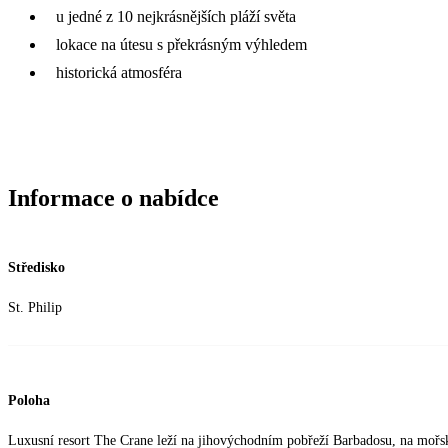
u jedné z 10 nejkrásnějších pláží světa
lokace na útesu s překrásným výhledem
historická atmosféra
Informace o nabídce
Středisko
St. Philip
Poloha
Luxusní resort The Crane leží na jihovýchodním pobřeží Barbadosu, na mořsk