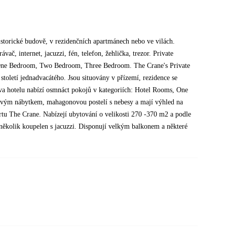
storické budově, v rezidenčních apartmánech nebo ve vilách.
ač, internet, jacuzzi, fén, telefon, žehlička, trezor. Private
te, One Bedroom, Two Bedroom, Three Bedroom. The Crane's Private
století jednadvacátého. Jsou situovány v přízemí, rezidence se
va hotelu nabízí osmnáct pokojů v kategoriích: Hotel Rooms, One
ovým nábytkem, mahagonovou postelí s nebesy a mají výhled na
rtu The Crane. Nabízejí ubytování o velikosti 270 -370 m2 a podle
, několik koupelen s jacuzzi. Disponují velkým balkonem a některé