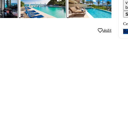
v
b
S
Ce
uložit
Re