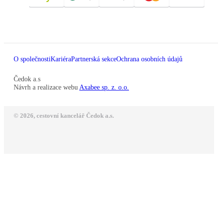
O společnosti
Kariéra
Partnerská sekce
Ochrana osobních údajů
Čedok a.s
Návrh a realizace webu
Axabee sp. z. o.o.
© 2026, cestovní kancelář Čedok a.s.