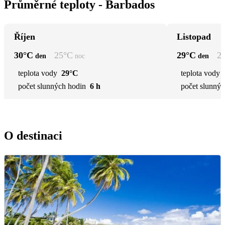
Průměrné teploty - Barbados
Říjen
Listopad
30
°C
25
°C
29
°C
2
den
noc
den
teplota vody
29°C
teplota vody
počet slunných hodin
6 h
počet slunnýc
O destinaci