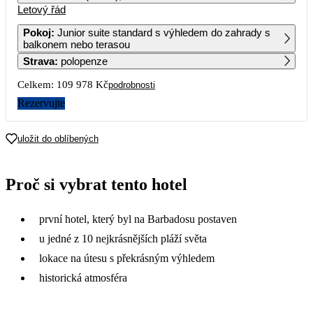
Letový řád
1
2
3
4
52 579
83 909
Pokoj
:
Junior suite standard s výhledem do zahrady s
balkonem nebo terasou
5
6
7
8
9
10
11
Strava
:
polopenze
65 879
54 989
53 189
79 039
Celkem:
109 978 Kč
podrobnosti
12
13
14
15
16
17
18
85 279
66 599
71 909
Rezervujte
19
20
21
22
23
24
25
uložit do oblíbených
26
27
28
29
30
31
Proč si vybrat tento hotel
první hotel, který byl na Barbadosu postaven
u jedné z 10 nejkrásnějších pláží světa
lokace na útesu s překrásným výhledem
historická atmosféra