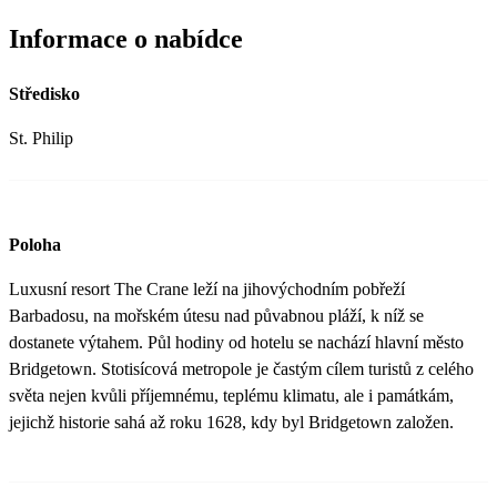
Informace o nabídce
Středisko
St. Philip
Poloha
Luxusní resort The Crane leží na jihovýchodním pobřeží
Barbadosu, na mořském útesu nad půvabnou pláží, k níž se
dostanete výtahem. Půl hodiny od hotelu se nachází hlavní město
Bridgetown. Stotisícová metropole je častým cílem turistů z celého
světa nejen kvůli příjemnému, teplému klimatu, ale i památkám,
jejichž historie sahá až roku 1628, kdy byl Bridgetown založen.