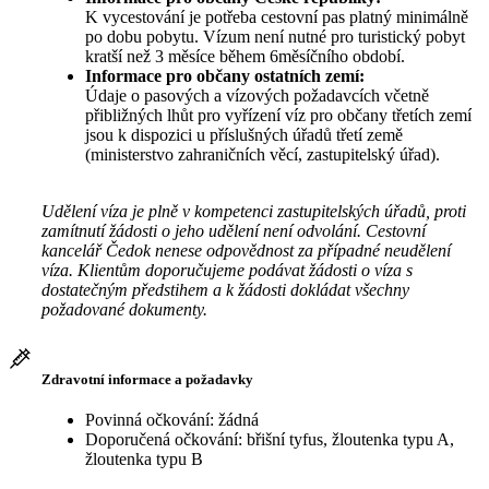
K vycestování je potřeba cestovní pas platný minimálně
po dobu pobytu. Vízum není nutné pro turistický pobyt
kratší než 3 měsíce během 6měsíčního období.
Informace pro občany ostatních zemí:
Údaje o pasových a vízových požadavcích včetně
přibližných lhůt pro vyřízení víz pro občany třetích zemí
jsou k dispozici u příslušných úřadů třetí země
(ministerstvo zahraničních věcí, zastupitelský úřad).
Udělení víza je plně v kompetenci zastupitelských úřadů, proti
zamítnutí žádosti o jeho udělení není odvolání. Cestovní
kancelář Čedok nenese odpovědnost za případné neudělení
víza. Klientům doporučujeme podávat žádosti o víza s
dostatečným předstihem a k žádosti dokládat všechny
požadované dokumenty.
Zdravotní informace a požadavky
Povinná očkování: žádná
Doporučená očkování: břišní tyfus, žloutenka typu A,
žloutenka typu B