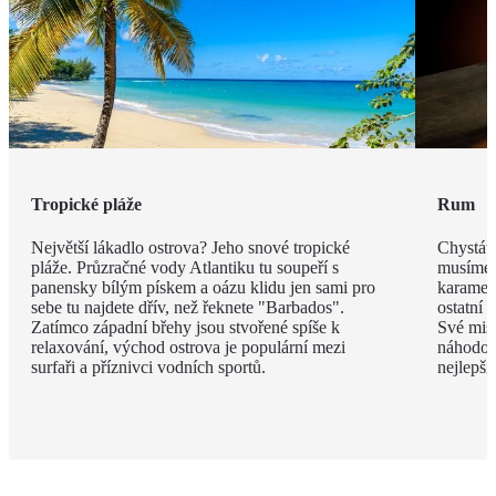
Tropické pláže
Rum
Největší lákadlo ostrova? Jeho snové tropické
Chystáte
pláže. Průzračné vody Atlantiku tu soupeří s
musíme v
panensky bílým pískem a oázu klidu jen sami pro
karamel
sebe tu najdete dřív, než řeknete "Barbados".
ostatní 
Zatímco západní břehy jsou stvořené spíše k
Své mist
relaxování, východ ostrova je populární mezi
náhodou
surfaři a příznivci vodních sportů.
nejlepší