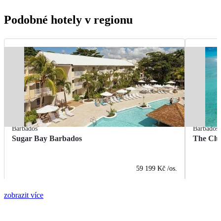
Podobné hotely v regionu
Barbados
Barbados
Sugar Bay Barbados
The Clu
59 199 Kč
/os.
zobrazit více