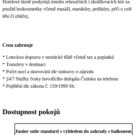
Hotelové lázně poskytují mnoho relaxačních i zkrášlovacích kůr za
použití boikosmetiky včetně masáží, manikůry, pedikůry, péči o celé
tělo či obličej.
Cena zahrnuje
* Leteckou dopravu v turistické třídě včetně tax a poplatků
* Transfery v destinaci
* Počet nocí a stravování dle smlouvy o zájezdu
* 24/7 Služby česky hovořícího delegáta Čedoku na telefonu
* Pojištění dle zákona č. 159/1999 Sb.
Dostupnost pokojů
Junior suite standard s výhledem do zahrady s balkonem