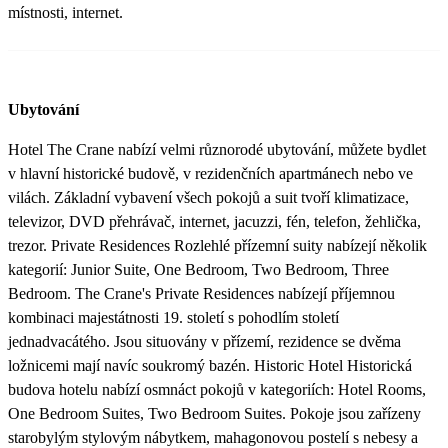
místnosti, internet.
Ubytování
Hotel The Crane nabízí velmi různorodé ubytování, můžete bydlet
v hlavní historické budově, v rezidenčních apartmánech nebo ve
vilách. Základní vybavení všech pokojů a suit tvoří klimatizace,
televizor, DVD přehrávač, internet, jacuzzi, fén, telefon, žehlička,
trezor. Private Residences Rozlehlé přízemní suity nabízejí několik
kategorií: Junior Suite, One Bedroom, Two Bedroom, Three
Bedroom. The Crane's Private Residences nabízejí příjemnou
kombinaci majestátnosti 19. století s pohodlím století
jednadvacátého. Jsou situovány v přízemí, rezidence se dvěma
ložnicemi mají navíc soukromý bazén. Historic Hotel Historická
budova hotelu nabízí osmnáct pokojů v kategoriích: Hotel Rooms,
One Bedroom Suites, Two Bedroom Suites. Pokoje jsou zařízeny
starobylým stylovým nábytkem, mahagonovou postelí s nebesy a