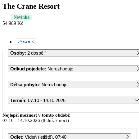
The Crane Resort
Novinka
54 989 Kč
Osoby
:
2 dospělí
Odkud pojedete
:
Nerozhoduje
Délka pobytu
:
Nerozhoduje
Termín
:
07.10 - 14.10.2026
Říjen 2026
Nejlepší možnost v tomto období:
07.10
-
14.10.2026
(8 dní, 7 nocí)
PO
ÚT
ST
ČT
PÁ
SO
NE
Odlet
:
Vídeň (letiště), 07:40