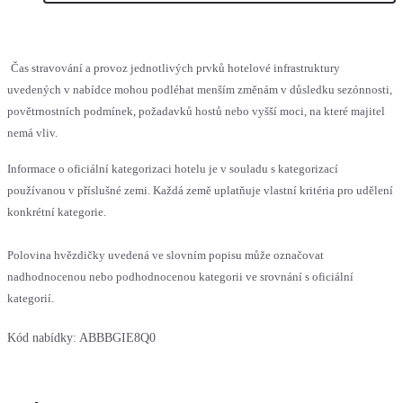
Čas stravování a provoz jednotlivých prvků hotelové infrastruktury
uvedených v nabídce mohou podléhat menším změnám v důsledku sezónnosti,
povětrnostních podmínek, požadavků hostů nebo vyšší moci, na které majitel
nemá vliv.
Informace o oficiální kategorizaci hotelu je v souladu s kategorizací
používanou v příslušné zemi. Každá země uplatňuje vlastní kritéria pro udělení
konkrétní kategorie.
Polovina hvězdičky uvedená ve slovním popisu může označovat
nadhodnocenou nebo podhodnocenou kategorii ve srovnání s oficiální
kategorií.
Kód nabídky:
ABBBGIE8Q0