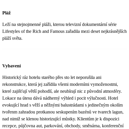
Pláž
Leží na stejnojmenné pláži, kterou televizní dokumentární série
Lifestyles of the Rich and Famous zařadila mezi deset nejkrásnějších
pláží světa.
Vybavení
Historický ráz hotelu starého přes sto let neporušila ani
rekonstrukce, která jej zařídila všemi moderními vymoženostmi,
které zajišťují větší pohodlí, ale neubírají nic z původní atmosféry.
Lokace na útesu dává nádherný výhled i pocit výlučnosti. Hotel
evokující hrad s věží a něžnými balustrádami s jedinečným okolím
tvořenm zahradou protkanou seskupením bazénů ve tvarech lagun,
nad nimiž se klenou historizující můstky. Klientům je k dispozici
recepce, půjčovna aut, parkování, obchody, směnárna, konferenční