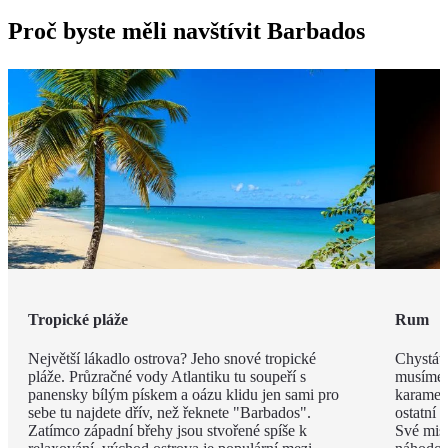
Proč byste měli navštívit Barbados
Tropické pláže
Rum
Největší lákadlo ostrova? Jeho snové tropické
Chystáte
pláže. Průzračné vody Atlantiku tu soupeří s
musíme v
panensky bílým pískem a oázu klidu jen sami pro
karamel
sebe tu najdete dřív, než řeknete "Barbados".
ostatní 
Zatímco západní břehy jsou stvořené spíše k
Své mist