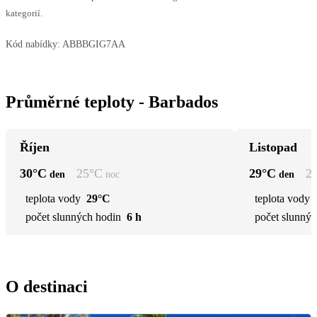
kategorií.
Kód nabídky:
ABBBGIG7AA
Průměrné teploty - Barbados
Říjen
Listopad
30
°C
25
°C
29
°C
2
den
noc
den
teplota vody
29°C
teplota vody
počet slunných hodin
6 h
počet slunnýc
O destinaci