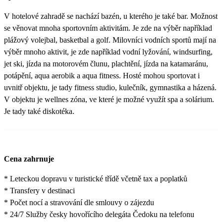
V hotelové zahradě se nachází bazén, u kterého je také bar. Možnost
se věnovat mnoha sportovním aktivitám. Je zde na výběr například
plážový volejbal, basketbal a golf. Milovníci vodních sportů mají na
výběr mnoho aktivit, je zde například vodní lyžování, windsurfing,
jet ski, jízda na motorovém člunu, plachtění, jízda na katamaránu,
potápění, aqua aerobik a aqua fitness. Hosté mohou sportovat i
uvnitř objektu, je tady fitness studio, kulečník, gymnastika a házená.
V objektu je wellnes zóna, ve které je možné využít spa a solárium.
Je tady také diskotéka.
Cena zahrnuje
* Leteckou dopravu v turistické třídě včetně tax a poplatků
* Transfery v destinaci
* Počet nocí a stravování dle smlouvy o zájezdu
* 24/7 Služby česky hovořícího delegáta Čedoku na telefonu