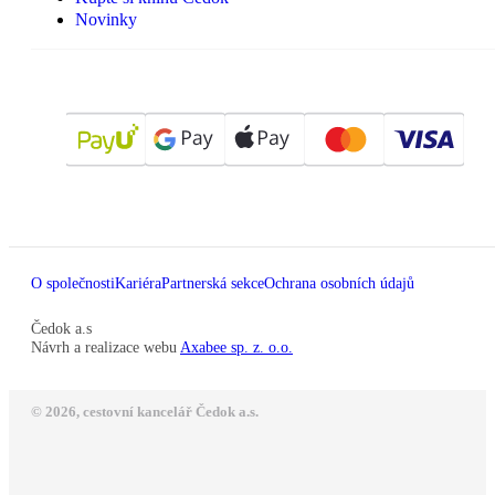
Novinky
O společnosti
Kariéra
Partnerská sekce
Ochrana osobních údajů
Čedok a.s
Návrh a realizace webu
Axabee sp. z. o.o.
© 2026, cestovní kancelář Čedok a.s.