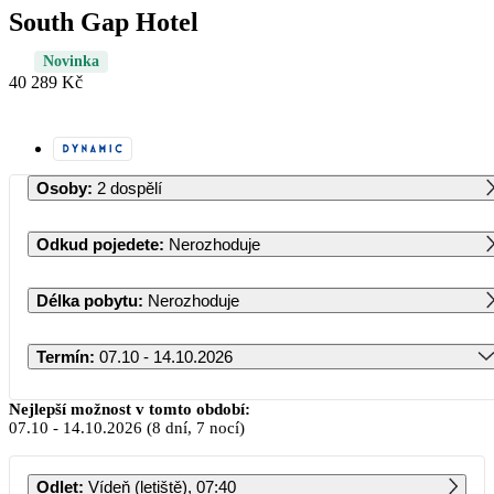
South Gap Hotel
Novinka
40 289 Kč
Osoby
:
2 dospělí
Odkud pojedete
:
Nerozhoduje
Délka pobytu
:
Nerozhoduje
Termín
:
07.10 - 14.10.2026
Říjen 2026
Nejlepší možnost v tomto období:
07.10
-
14.10.2026
(8 dní, 7 nocí)
PO
ÚT
ST
ČT
PÁ
SO
NE
Odlet
:
Vídeň (letiště), 07:40