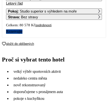
Letový řád
1
2
3
4
37 889
59 109
Pokoj
:
Studio superior s výhledem na moře
Strava
:
Bez stravy
5
6
7
8
9
10
11
43 619
40 289
38 499
54 239
Celkem:
80 578 Kč
podrobnosti
12
13
14
15
16
17
18
Rezervujte
63 019
51 899
57 209
19
20
21
22
23
24
25
uložit do oblíbených
26
27
28
29
30
31
Proč si vybrat tento hotel
velký výběr sportovních aktivit
nedaleko centra města
nově rekonstruovaný
doporučujeme s pronájmem auta
pokoje s kuchyňkou