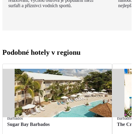
relaxování, východ ostrova je populární mezi
náhodou
surfaři a příznivci vodních sportů.
nejlepší
Podobné hotely v regionu
Barbados
Barbados
Sugar Bay Barbados
The Cra