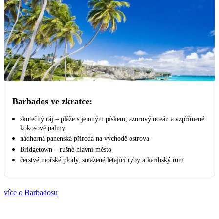
Barbados ve zkratce:
skutečný ráj – pláže s jemným pískem, azurový oceán a vzpřímené
kokosové palmy
nádherná panenská příroda na východě ostrova
Bridgetown – rušné hlavní město
čerstvé mořské plody, smažené létající ryby a karibský rum
více o Barbadosu