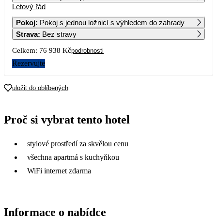
Letový řád
1
2
3
4
36 079
56 359
Pokoj
:
Pokoj s jednou ložnicí s výhledem do zahrady
Strava
:
Bez stravy
5
6
7
8
9
10
11
41 059
38 469
36 689
51 439
Celkem:
76 938 Kč
podrobnosti
12
13
14
15
16
17
18
Rezervujte
60 459
50 099
55 409
19
20
21
22
23
24
25
uložit do oblíbených
26
27
28
29
30
31
Proč si vybrat tento hotel
stylové prostředí za skvělou cenu
všechna apartmá s kuchyňkou
WiFi internet zdarma
Informace o nabídce