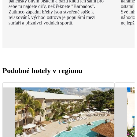
panensky bílým pískem a oázu klidu jen sami pro
karamel
sebe tu najdete dřív, než řeknete "Barbados".
ostatní 
Zatímco západní břehy jsou stvořené spíše k
Své mist
relaxování, východ ostrova je populární mezi
náhodou
surfaři a příznivci vodních sportů.
nejlepší
Podobné hotely v regionu