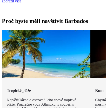
zobrazit více
Proč byste měli navštívit Barbados
Tropické pláže
Rum
Největší lákadlo ostrova? Jeho snové tropické
Chystáte
pláže. Průzračné vody Atlantiku tu soupeří s
musíme v