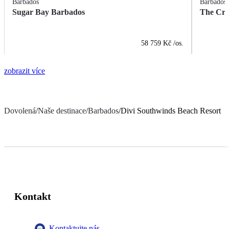
Barbados
Barbados
Sugar Bay Barbados
The Cra
58 759 Kč
/os.
zobrazit více
Dovolená
/
Naše destinace
/
Barbados
/
Divi Southwinds Beach Resort
Kontakt
Kontaktujte nás