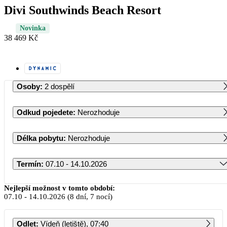
Divi Southwinds Beach Resort
Novinka
38 469 Kč
Osoby
:
2 dospělí
Odkud pojedete
:
Nerozhoduje
Délka pobytu
:
Nerozhoduje
Termín
:
07.10 - 14.10.2026
Říjen 2026
Nejlepší možnost v tomto období:
07.10
-
14.10.2026
(8 dní, 7 nocí)
PO
ÚT
ST
ČT
PÁ
SO
NE
Odlet
:
Vídeň (letiště), 07:40