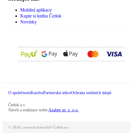
Mobilní aplikace
Kupte si knihu Čedok
Novinky
O společnosti
Kariéra
Partnerská sekce
Ochrana osobních údajů
Čedok a.s
Návrh a realizace webu
Axabee sp. z. o.o.
© 2026, cestovní kancelář Čedok a.s.