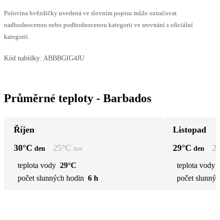
Polovina hvězdičky uvedená ve slovním popisu může označovat
nadhodnocenou nebo podhodnocenou kategorii ve srovnání s oficiální
kategorií.
Kód nabídky:
ABBBGIG4JU
Průměrné teploty - Barbados
Říjen
Listopad
30
°C
25
°C
29
°C
2
den
noc
den
teplota vody
29°C
teplota vody
počet slunných hodin
6 h
počet slunnýc