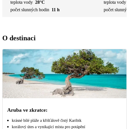
teplota vody
28°C
teplota vody
počet slunných hodin
11 h
počet slunnýc
O destinaci
Aruba ve zkratce:
krásné bílé pláže a křišťálově čistý Karibik
korálový útes a vynikající místa pro potápění