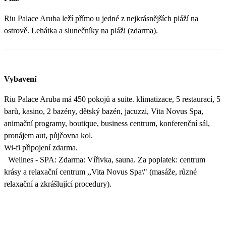
Riu Palace Aruba leží přímo u jedné z nejkrásnějších pláží na
ostrově. Lehátka a slunečníky na pláži (zdarma).
Vybavení
Riu Palace Aruba má 450 pokojů a suite. klimatizace, 5 restaurací, 5
barů, kasino, 2 bazény, dětský bazén, jacuzzi, Vita Novus Spa,
animační programy, boutique, business centrum, konferenční sál,
pronájem aut, půjčovna kol.
Wi-fi připojení zdarma.
Wellnes - SPA: Zdarma: Vířivka, sauna. Za poplatek: centrum
krásy a relaxační centrum ,,Vita Novus Spa\" (masáže, různé
relaxační a zkrášlující procedury).