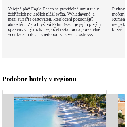
Veřejná pláž Eagle Beach se pravidelně umisťuje v
Pudrově
žebříčcích nejlepších pláží světa. Vyhledávaná je
mořem a 
mezi surfaři i cestovateli, kteří ocení poklidnější
Rumem a
atmosféru. Zato blyštivá Palm Beach je jejím prvým
neopako
opakem. Čilý ruch, nespočet restaurací a pravidelné
bližších
večírky z ní dělají středobod zábavy na ostrově.
Podobné hotely v regionu