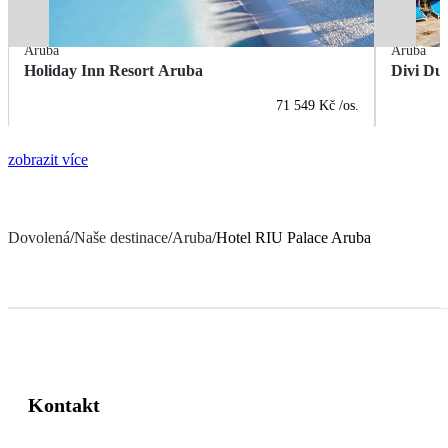
Aruba
Aruba
Holiday Inn Resort Aruba
Divi Dut
71 549 Kč
/os.
zobrazit více
Dovolená
/
Naše destinace
/
Aruba
/
Hotel RIU Palace Aruba
Kontakt