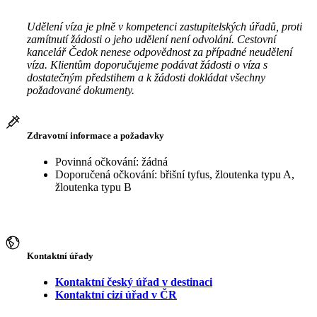
Udělení víza je plně v kompetenci zastupitelských úřadů, proti
zamítnutí žádosti o jeho udělení není odvolání. Cestovní
kancelář Čedok nenese odpovědnost za případné neudělení
víza. Klientům doporučujeme podávat žádosti o víza s
dostatečným předstihem a k žádosti dokládat všechny
požadované dokumenty.
Zdravotní informace a požadavky
Povinná očkování: žádná
Doporučená očkování: břišní tyfus, žloutenka typu A,
žloutenka typu B
Kontaktní úřady
Kontaktní český úřad v destinaci
Kontaktní cizí úřad v ČR