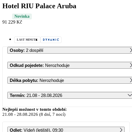
Hotel RIU Palace Aruba
Novinka
91 229 Kč
LAST MINUTE
Osoby
:
2 dospělí
Odkud pojedete
:
Nerozhoduje
Délka pobytu
:
Nerozhoduje
Termín
:
21.08 - 28.08.2026
Srpen 2026
Nejlepší možnost v tomto období:
21.08
-
28.08.2026
(8 dní, 7 nocí)
PO
ÚT
ST
ČT
PÁ
SO
NE
Odlet
:
Vídeň (letiště), 09:30