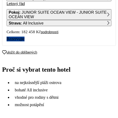
Letový řád
1
2
Pokoj
:
JUNIOR SUITE OCEAN VIEW - JUNIOR SUITE
OCEAN VIEW
3
4
5
6
7
8
9
Strava
:
All Inclusive
Celkem:
182 458 Kč
podrobnosti
10
11
12
13
14
15
16
Rezervujte
17
18
19
20
21
22
23
91 229
86 079
88 579
uložit do oblíbených
24
25
26
27
28
29
30
82 919
77 929
80 859
80 959
88 179
87 689
77 699
Proč si vybrat tento hotel
31
81 549
na nejkrásnější pláži ostrova
bohaté All inclusive
vhodné pro rodiny s dětmi
možnost potápění