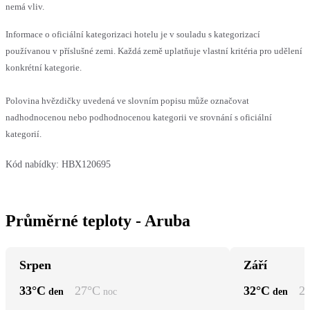
nemá vliv.
Informace o oficiální kategorizaci hotelu je v souladu s kategorizací
používanou v příslušné zemi. Každá země uplatňuje vlastní kritéria pro udělení
konkrétní kategorie.
Polovina hvězdičky uvedená ve slovním popisu může označovat
nadhodnocenou nebo podhodnocenou kategorii ve srovnání s oficiální
kategorií.
Kód nabídky:
HBX120695
Průměrné teploty - Aruba
Srpen
Září
33
°C
27
°C
32
°C
2
den
noc
den