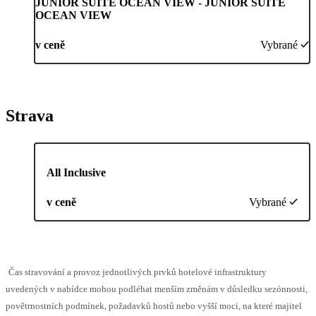
JUNIOR SUITE OCEAN VIEW - JUNIOR SUITE
OCEAN VIEW
v ceně
Vybrané
Strava
All Inclusive
v ceně
Vybrané
Čas stravování a provoz jednotlivých prvků hotelové infrastruktury
uvedených v nabídce mohou podléhat menším změnám v důsledku sezónnosti,
povětrnostních podmínek, požadavků hostů nebo vyšší moci, na které majitel