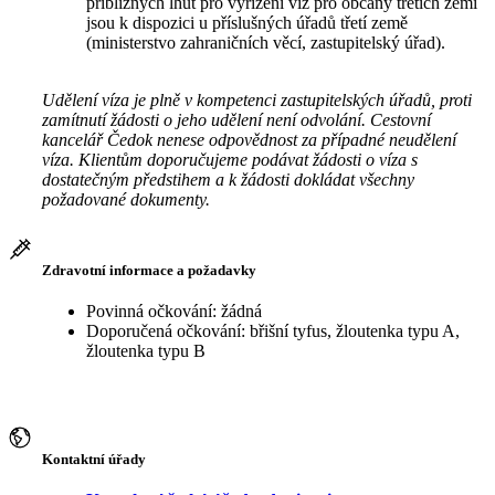
přibližných lhůt pro vyřízení víz pro občany třetích zemí
jsou k dispozici u příslušných úřadů třetí země
(ministerstvo zahraničních věcí, zastupitelský úřad).
Udělení víza je plně v kompetenci zastupitelských úřadů, proti
zamítnutí žádosti o jeho udělení není odvolání. Cestovní
kancelář Čedok nenese odpovědnost za případné neudělení
víza. Klientům doporučujeme podávat žádosti o víza s
dostatečným předstihem a k žádosti dokládat všechny
požadované dokumenty.
Zdravotní informace a požadavky
Povinná očkování: žádná
Doporučená očkování: břišní tyfus, žloutenka typu A,
žloutenka typu B
Kontaktní úřady