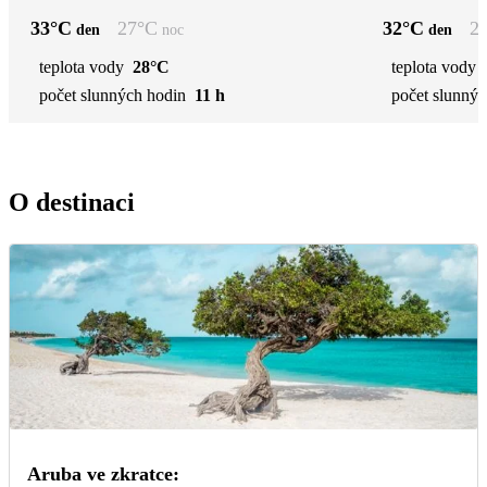
33
°C
27
°C
32
°C
2
den
noc
den
teplota vody
28°C
teplota vody
počet slunných hodin
11 h
počet slunnýc
O destinaci
Aruba ve zkratce: