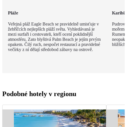
Pláže
Karibi
Veřejná pláž Eagle Beach se pravidelně umisťuje v
Pudrově
žebříčcích nejlepších pláží světa. Vyhledávaná je
mořem a 
mezi surfaři i cestovateli, kteří ocení poklidnější
Rumem a
atmosféru. Zato blyštivá Palm Beach je jejím prvým
neopako
opakem. Čilý ruch, nespočet restaurací a pravidelné
bližších
večírky z ní dělají středobod zábavy na ostrově.
Podobné hotely v regionu