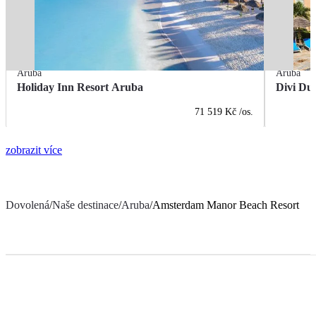
Aruba
Aruba
Holiday Inn Resort Aruba
Divi Dut
71 519 Kč
/os.
zobrazit více
Dovolená
/
Naše destinace
/
Aruba
/
Amsterdam Manor Beach Resort