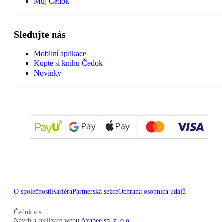
Můj Čedok
Sledujte nás
Mobilní aplikace
Kupte si knihu Čedok
Novinky
O společnosti
Kariéra
Partnerská sekce
Ochrana osobních údajů
Čedok a.s
Návrh a realizace webu
Axabee sp. z. o.o.