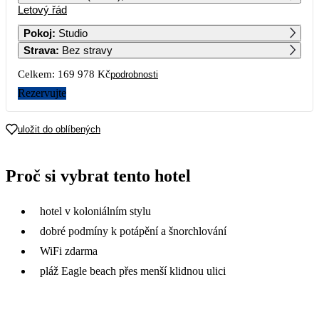
Letový řád
1
2
Pokoj
:
Studio
Strava
:
Bez stravy
3
4
5
6
7
8
9
Celkem:
169 978 Kč
podrobnosti
10
11
12
13
14
15
16
Rezervujte
84 989
17
18
19
20
21
22
23
uložit do oblíbených
87 449
76 419
72 599
69 179
71 819
70 389
72 659
24
25
26
27
28
29
30
Proč si vybrat tento hotel
67 099
63 109
68 199
67 139
71 299
72 849
62 349
31
hotel v koloniálním stylu
64 949
dobré podmíny k potápění a šnorchlování
WiFi zdarma
pláž Eagle beach přes menší klidnou ulici