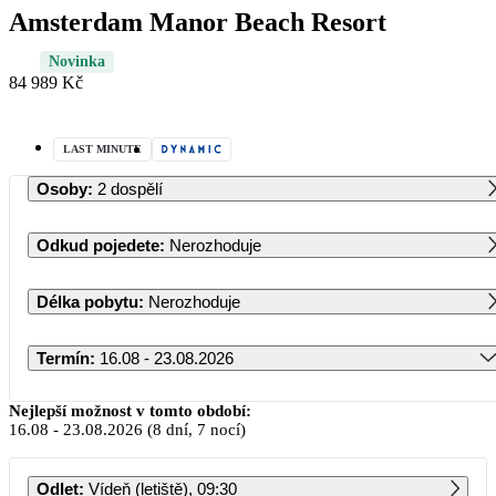
Amsterdam Manor Beach Resort
Novinka
84 989 Kč
LAST MINUTE
Osoby
:
2 dospělí
Odkud pojedete
:
Nerozhoduje
Délka pobytu
:
Nerozhoduje
Termín
:
16.08 - 23.08.2026
Srpen 2026
Nejlepší možnost v tomto období:
16.08
-
23.08.2026
(8 dní, 7 nocí)
PO
ÚT
ST
ČT
PÁ
SO
NE
Odlet
:
Vídeň (letiště), 09:30