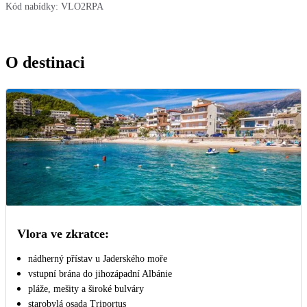
Kód nabídky:
VLO2RPA
O destinaci
Vlora ve zkratce:
nádherný přístav u Jaderského moře
vstupní brána do jihozápadní Albánie
pláže, mešity a široké bulváry
starobylá osada Triportus