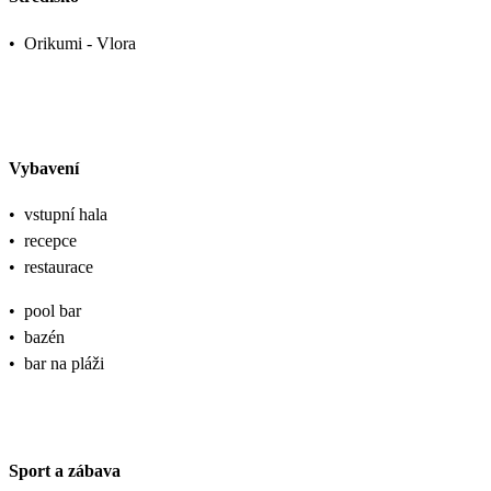
•
Orikumi - Vlora
Vybavení
•
vstupní hala
•
recepce
•
restaurace
•
pool bar
•
bazén
•
bar na pláži
Sport a zábava