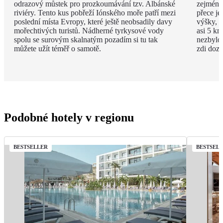
odrazový můstek pro prozkoumávání tzv. Albánské
zejména
riviéry. Tento kus pobřeží Iónského moře patří mezi
přece je
poslední místa Evropy, které ještě neobsadily davy
výšky, v
mořechtivých turistů. Nádherné tyrkysové vody
asi 5 km
spolu se surovým skalnatým pozadím si tu tak
nezbylo
můžete užít téměř o samotě.
zdi doza
Podobné hotely v regionu
BESTSELLER
BESTSEL