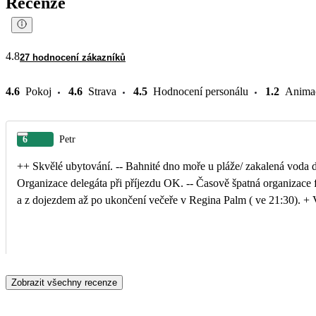
Recenze
4.8
27 hodnocení zákazníků
4.6
Pokoj
4.6
Strava
4.5
Hodnocení personálu
1.2
Anima
6
Petr
++ Skvělé ubytování. -- Bahnité dno moře u pláže/ zakalená voda desítky metrů od břehu. Po kilometru na obě strany písčité dno s čistým mořem +
Organizace delegáta při příjezdu OK. -- Časově špatná organizace fakultativního výletu do Gjirokastry se čtyři hodiny(!) trvající cestou zpět do hotelu
Zobrazit všechny recenze