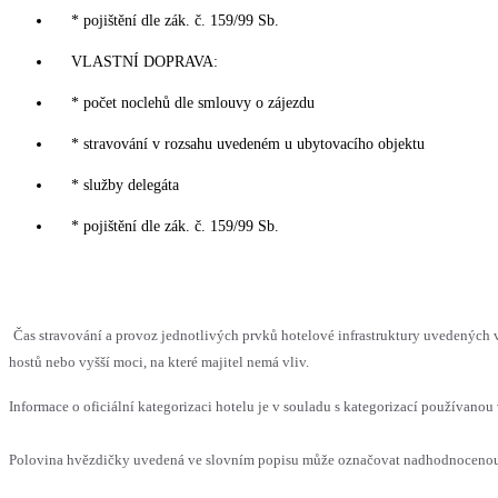
* pojištění dle zák. č. 159/99 Sb.
VLASTNÍ DOPRAVA:
* počet noclehů dle smlouvy o zájezdu
* stravování v rozsahu uvedeném u ubytovacího objektu
* služby delegáta
* pojištění dle zák. č. 159/99 Sb.
Čas stravování a provoz jednotlivých prvků hotelové infrastruktury uvedený
hostů nebo vyšší moci, na které majitel nemá vliv.
Informace o oficiální kategorizaci hotelu je v souladu s kategorizací používanou 
Polovina hvězdičky uvedená ve slovním popisu může označovat nadhodnocenou n