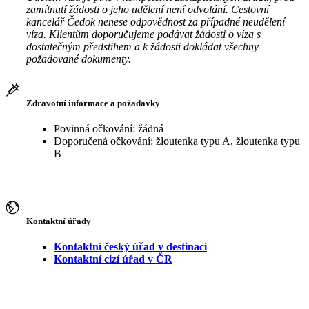
zamítnutí žádosti o jeho udělení není odvolání. Cestovní
kancelář Čedok nenese odpovědnost za případné neudělení
víza. Klientům doporučujeme podávat žádosti o víza s
dostatečným předstihem a k žádosti dokládat všechny
požadované dokumenty.
Zdravotní informace a požadavky
Povinná očkování: žádná
Doporučená očkování: žloutenka typu A, žloutenka typu
B
Kontaktní úřady
Kontaktní český úřad v destinaci
Kontaktní cizí úřad v ČR