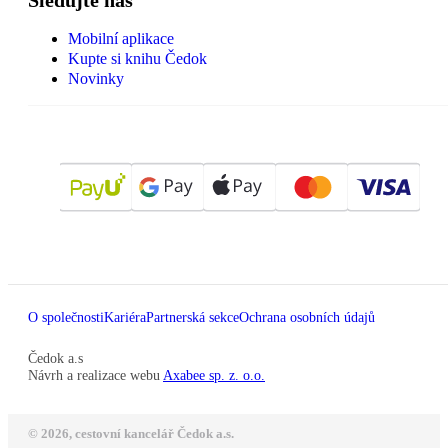
Sledujte nás
Mobilní aplikace
Kupte si knihu Čedok
Novinky
O společnosti
Kariéra
Partnerská sekce
Ochrana osobních údajů
Čedok a.s
Návrh a realizace webu
Axabee sp. z. o.o.
© 2026, cestovní kancelář Čedok a.s.