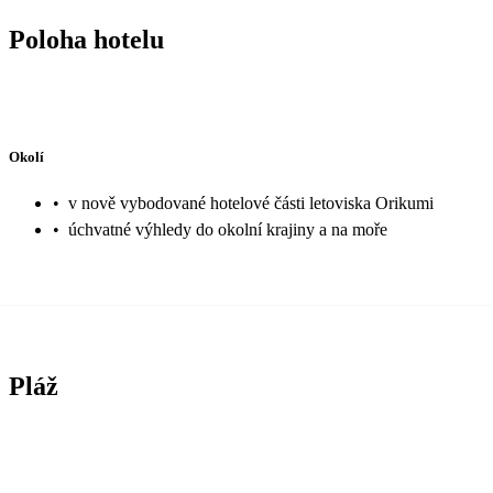
Poloha hotelu
Okolí
•
v nově vybodované hotelové části letoviska Orikumi
•
úchvatné výhledy do okolní krajiny a na moře
Pláž