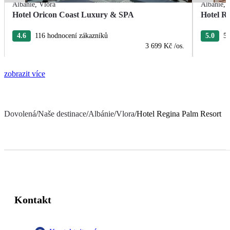
Albánie
,
Vlora
Albánie
,
Hotel Oricon Coast Luxury & SPA
Hotel R
4.6
116 hodnocení zákazníků
5.0
52
3 699 Kč
/os.
zobrazit více
Dovolená
/
Naše destinace
/
Albánie
/
Vlora
/
Hotel Regina Palm Resort
Kontakt