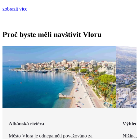
zobrazit více
Proč byste měli navštívit Vloru
Albánská riviéra
Výhled
Město Vlora je odnepaměti považováno za
Nížina, 