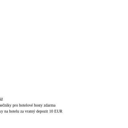
áž
unečníky pro hotelové hosty zdarma
ky na hotelu za vratný depozit 10 EUR