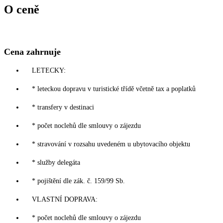
O ceně
Cena zahrnuje
LETECKY:
* leteckou dopravu v turistické třídě včetně tax a poplatků
* transfery v destinaci
* počet noclehů dle smlouvy o zájezdu
* stravování v rozsahu uvedeném u ubytovacího objektu
* služby delegáta
* pojištění dle zák. č. 159/99 Sb.
VLASTNÍ DOPRAVA:
* počet noclehů dle smlouvy o zájezdu