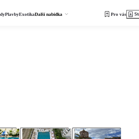
zdy
Plavby
Exotika
Další nabídka
Pro vás
St