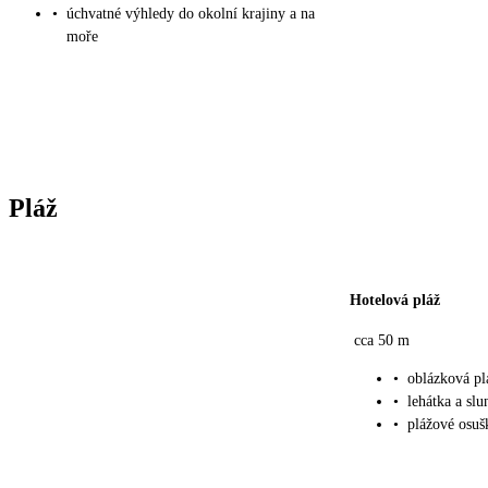
•
úchvatné výhledy do okolní krajiny a na
moře
Pláž
Hotelová pláž
cca 50 m
•
oblázková pl
•
lehátka a sl
•
plážové osuš