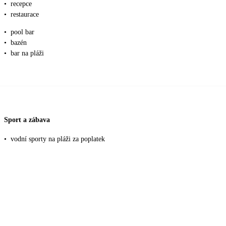
•
recepce
•
restaurace
•
pool bar
•
bazén
•
bar na pláži
Sport a zábava
•
vodní sporty na pláži za poplatek