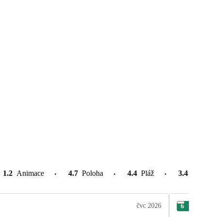
1.2
Animace
4.7
Poloha
4.4
Pláž
3.4
Atrakce
čvc 2026
6
Dan