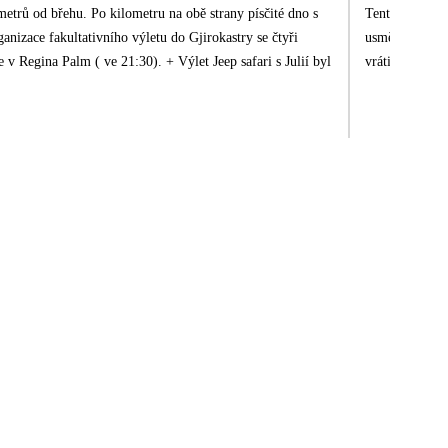
Tento hotel by
usměvavý. Dele
byl
vrátily.