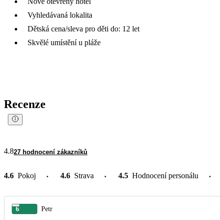
Nově otevřený hotel
Vyhledávaná lokalita
Dětská cena/sleva pro děti do: 12 let
Skvělé umístění u pláže
Recenze
4.8
27 hodnocení zákazníků
4.6
Pokoj
4.6
Strava
4.5
Hodnocení personálu
6
Petr