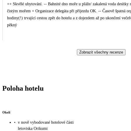
++ Skvělé ubytování. -- Bahnité dno moře u pláže/ zakalená voda desítky metrů od břehu. Po kilometru na obě strany písčité dno s
čistým mořem + Organizace delegáta při příjezdu OK. -- Časově špatná organizace fakultativního výletu do Gjirokastry se čtyři
hodiny(!) trvající cestou zpět do hotelu a z dojezdem až po ukončení večeře v Regina Palm ( ve 21:30). + Výlet Jeep safari s Julií 
pěkný
Zobrazit všechny recenze
Poloha hotelu
Okolí
•
v nově vybodované hotelové části
letoviska Orikumi