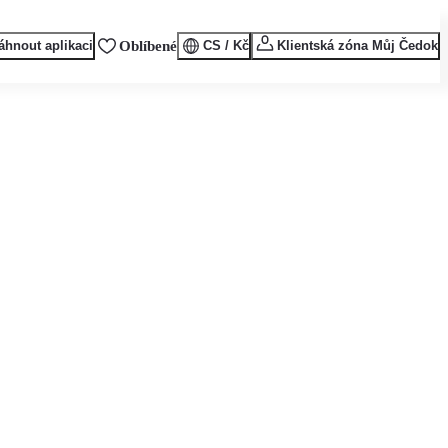
áhnout aplikaci
Oblíbené
CS / Kč
Klientská zóna Můj Čedok