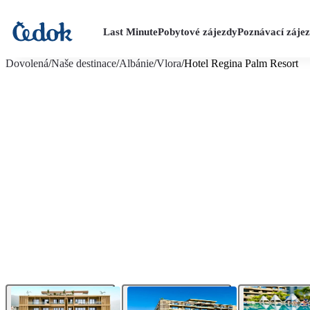
Last Minute
Pobytové zájezdy
Poznávací záje
více fotografií (21)
Dovolená
/
Naše destinace
/
Albánie
/
Vlora
/
Hotel Regina Palm Resort