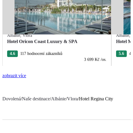
Albánie
,
Vlora
Albánie
,
Hotel Oricon Coast Luxury & SPA
Hotel M
4.6
117 hodnocení zákazníků
5.6
44
3 699 Kč
/os.
zobrazit více
Dovolená
/
Naše destinace
/
Albánie
/
Vlora
/
Hotel Regina City