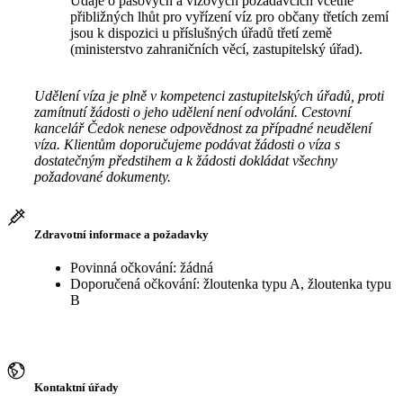
Údaje o pasových a vízových požadavcích včetně
přibližných lhůt pro vyřízení víz pro občany třetích zemí
jsou k dispozici u příslušných úřadů třetí země
(ministerstvo zahraničních věcí, zastupitelský úřad).
Udělení víza je plně v kompetenci zastupitelských úřadů, proti
zamítnutí žádosti o jeho udělení není odvolání. Cestovní
kancelář Čedok nenese odpovědnost za případné neudělení
víza. Klientům doporučujeme podávat žádosti o víza s
dostatečným předstihem a k žádosti dokládat všechny
požadované dokumenty.
Zdravotní informace a požadavky
Povinná očkování: žádná
Doporučená očkování: žloutenka typu A, žloutenka typu
B
Kontaktní úřady