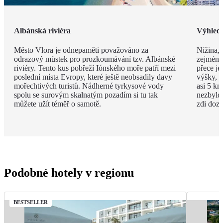
Albánská riviéra
Výhled
Město Vlora je odnepaměti považováno za
Nížina, 
odrazový můstek pro prozkoumávání tzv. Albánské
zejména
riviéry. Tento kus pobřeží Iónského moře patří mezi
přece je
poslední místa Evropy, které ještě neobsadily davy
výšky, v
mořechtivých turistů. Nádherné tyrkysové vody
asi 5 km
spolu se surovým skalnatým pozadím si tu tak
nezbylo
můžete užít téměř o samotě.
zdi doza
Podobné hotely v regionu
BESTSELLER