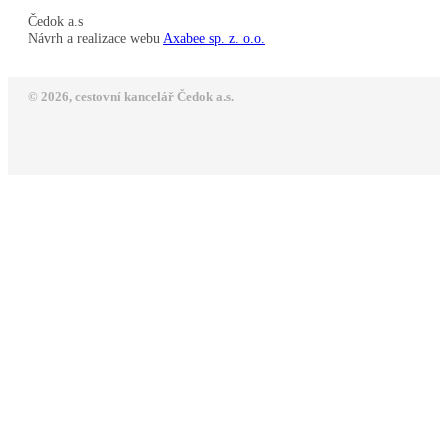
Čedok a.s
Návrh a realizace webu
Axabee sp. z. o.o.
© 2026, cestovní kancelář Čedok a.s.