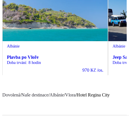
Albánie
Albánie
Plavba po Vloře
Jeep Saf
Doba trvání
:
8 hodin
Doba trvá
970 Kč
/os.
Dovolená
/
Naše destinace
/
Albánie
/
Vlora
/
Hotel Regina City