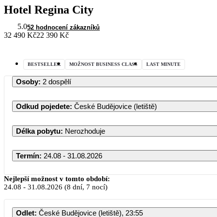
Hotel Regina City
5.0
52 hodnocení zákazníků
32 490 Kč
22 390 Kč
BESTSELLER
MOŽNOST BUSINESS CLASS
LAST MINUTE
Osoby
:
2 dospělí
Odkud pojedete
:
České Budějovice (letiště)
Délka pobytu
:
Nerozhoduje
Termín
:
24.08 - 31.08.2026
Nejlepší možnost v tomto období:
24.08
-
31.08.2026
(8 dní, 7 nocí)
Odlet
:
České Budějovice (letiště), 23:55