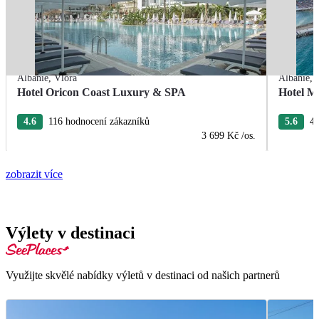
Albánie
,
Vlora
Albánie
,
Hotel Oricon Coast Luxury & SPA
Hotel M
4.6
116 hodnocení zákazníků
5.6
44
3 699 Kč
/os.
zobrazit více
Výlety v destinaci
Využijte skvělé nabídky výletů v destinaci od našich partnerů