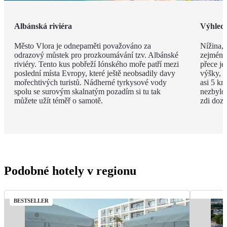
Albánská riviéra
Výhled
Město Vlora je odnepaměti považováno za
Nížina, 
odrazový můstek pro prozkoumávání tzv. Albánské
zejména
riviéry. Tento kus pobřeží Iónského moře patří mezi
přece je
poslední místa Evropy, které ještě neobsadily davy
výšky, v
mořechtivých turistů. Nádherné tyrkysové vody
asi 5 km
spolu se surovým skalnatým pozadím si tu tak
nezbylo
můžete užít téměř o samotě.
zdi doza
Podobné hotely v regionu
BESTSELLER