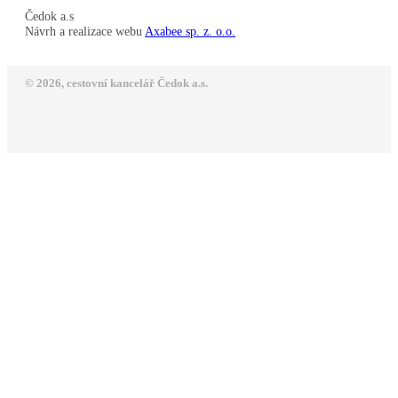
Čedok a.s
Návrh a realizace webu
Axabee sp. z. o.o.
© 2026, cestovní kancelář Čedok a.s.