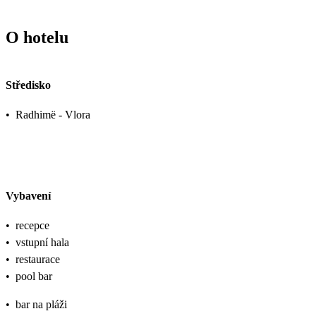
O hotelu
Středisko
•
Radhimë - Vlora
Vybavení
•
recepce
•
vstupní hala
•
restaurace
•
pool bar
•
bar na pláži