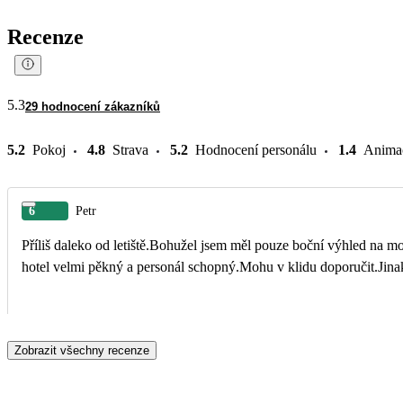
Recenze
5.3
29 hodnocení zákazníků
5.2
Pokoj
4.8
Strava
5.2
Hodnocení personálu
1.4
Anima
6
Petr
Příliš daleko od letiště.Bohužel jsem měl pouze boční výhled na mo
hotel velmi pěkný a personál schopný.Mohu v klidu doporučit.Jinak
Zobrazit všechny recenze