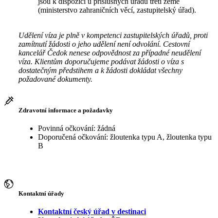
jsou k dispozici u příslušných úřadů třetí země
(ministerstvo zahraničních věcí, zastupitelský úřad).
Udělení víza je plně v kompetenci zastupitelských úřadů, proti
zamítnutí žádosti o jeho udělení není odvolání. Cestovní
kancelář Čedok nenese odpovědnost za případné neudělení
víza. Klientům doporučujeme podávat žádosti o víza s
dostatečným předstihem a k žádosti dokládat všechny
požadované dokumenty.
Zdravotní informace a požadavky
Povinná očkování: žádná
Doporučená očkování: žloutenka typu A, žloutenka typu
B
Kontaktní úřady
Kontaktní český úřad v destinaci