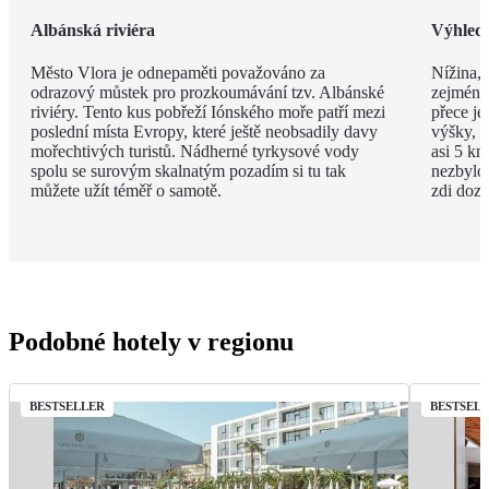
Albánská riviéra
Výhled
Město Vlora je odnepaměti považováno za
Nížina, 
odrazový můstek pro prozkoumávání tzv. Albánské
zejména
riviéry. Tento kus pobřeží Iónského moře patří mezi
přece je
poslední místa Evropy, které ještě neobsadily davy
výšky, v
mořechtivých turistů. Nádherné tyrkysové vody
asi 5 km
spolu se surovým skalnatým pozadím si tu tak
nezbylo
můžete užít téměř o samotě.
zdi doza
Podobné hotely v regionu
BESTSELLER
BESTSEL