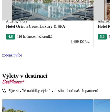
Albánie
,
Vlora
Albánie
,
Hotel Oricon Coast Luxury & SPA
Hotel R
4.6
116 hodnocení zákazníků
5.0
52
3 699 Kč
/os.
zobrazit více
Výlety v destinaci
Využijte skvělé nabídky výletů v destinaci od našich partnerů