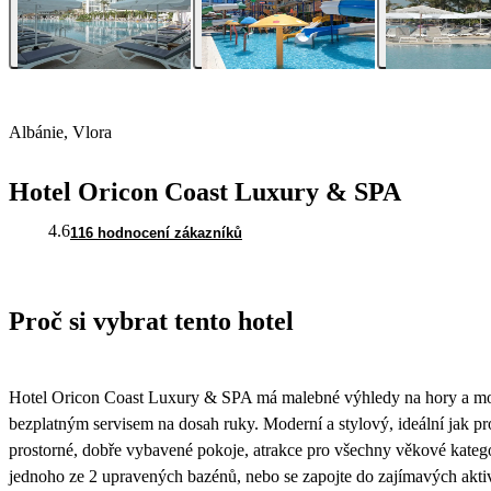
Albánie, Vlora
Hotel Oricon Coast Luxury & SPA
4.6
116 hodnocení zákazníků
Proč si vybrat tento hotel
Hotel Oricon Coast Luxury & SPA má malebné výhledy na hory a moře
bezplatným servisem na dosah ruky. Moderní a stylový, ideální jak p
prostorné, dobře vybavené pokoje, atrakce pro všechny věkové kateg
jednoho ze 2 upravených bazénů, nebo se zapojte do zajímavých aktivit