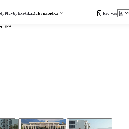
zdy
Plavby
Exotika
Další nabídka
Pro vás
St
 & SPA