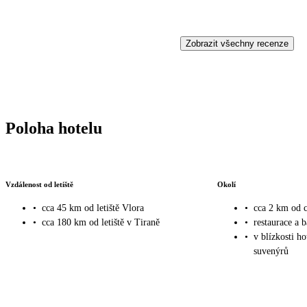
Zobrazit všechny recenze
Poloha hotelu
Vzdálenost od letiště
Okolí
•
cca 45 km od letiště Vlora
•
cca 2 km od
•
cca 180 km od letiště v Tiraně
•
restaurace a b
•
v blízkosti h
suvenýrů