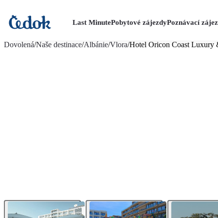
Last Minute
Pobytové zájezdy
Poznávací záje
více fotografií (40)
Dovolená
/
Naše destinace
/
Albánie
/
Vlora
/
Hotel Oricon Coast Luxury