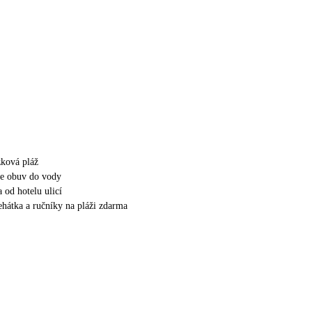
zková pláž
e obuv do vody
 od hotelu ulicí
lehátka a ručníky na pláži zdarma