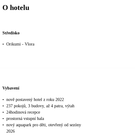
O hotelu
Středisko
•
Orikumi - Vlora
Vybavení
•
nově postavený hotel z roku 2022
•
237 pokojů, 3 budovy, až 4 patra, výtah
•
24hodinová recepce
•
prostorná vstupní hala
•
nový aquapark pro děti, otevřený od sezóny
2026