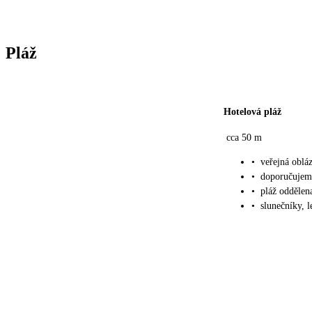
Pláž
Hotelová pláž
cca 50 m
•
veřejná oblá
•
doporučujem
•
pláž oddělena
•
slunečníky, 