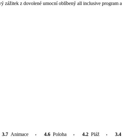
ý zážitek z dovolené umocní oblíbený all inclusive program a
3.7
Animace
4.6
Poloha
4.2
Pláž
3.4
Atrakce