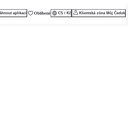
áhnout aplikaci
Oblíbené
CS / Kč
Klientská zóna Můj Čedok