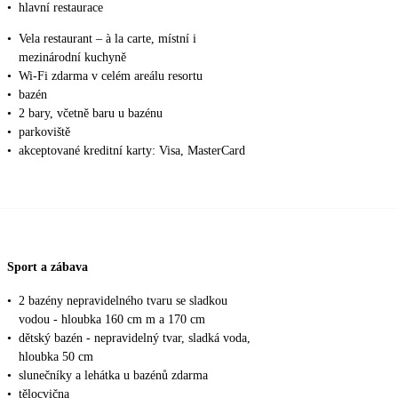
•
hlavní restaurace
•
Vela restaurant – à la carte, místní i
mezinárodní kuchyně
•
Wi-Fi zdarma v celém areálu resortu
•
bazén
•
2 bary, včetně baru u bazénu
•
parkoviště
•
akceptované kreditní karty: Visa, MasterCard
Sport a zábava
•
2 bazény nepravidelného tvaru se sladkou
vodou - hloubka 160 cm m a 170 cm
•
dětský bazén - nepravidelný tvar, sladká voda,
hloubka 50 cm
•
slunečníky a lehátka u bazénů zdarma
•
tělocvična