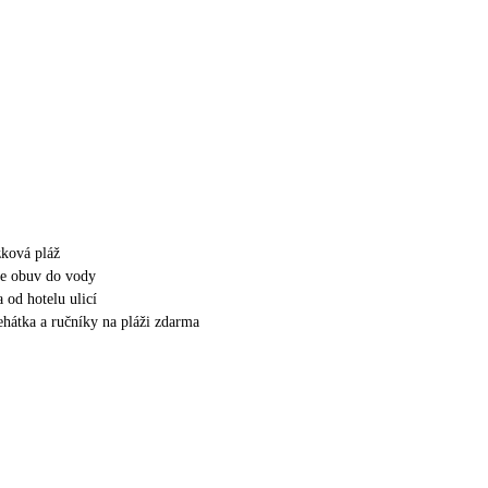
zková pláž
e obuv do vody
 od hotelu ulicí
lehátka a ručníky na pláži zdarma