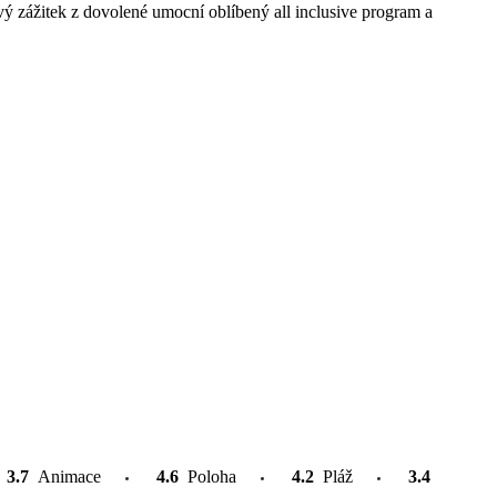
ý zážitek z dovolené umocní oblíbený all inclusive program a
3.7
Animace
4.6
Poloha
4.2
Pláž
3.4
Atrakce