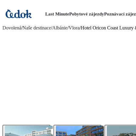
Last Minute
Pobytové zájezdy
Poznávací záje
více fotografií (40)
Dovolená
/
Naše destinace
/
Albánie
/
Vlora
/
Hotel Oricon Coast Luxury