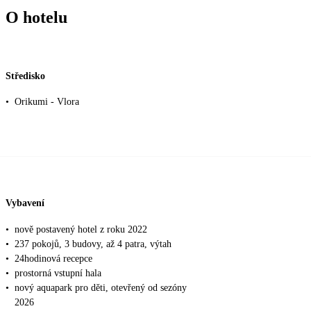
O hotelu
Středisko
•
Orikumi - Vlora
Vybavení
•
nově postavený hotel z roku 2022
•
237 pokojů, 3 budovy, až 4 patra, výtah
•
24hodinová recepce
•
prostorná vstupní hala
•
nový aquapark pro děti, otevřený od sezóny
2026