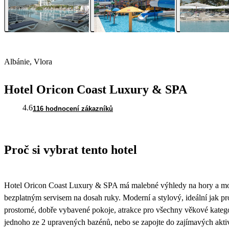
Albánie, Vlora
Hotel Oricon Coast Luxury & SPA
4.6
116 hodnocení zákazníků
Proč si vybrat tento hotel
Hotel Oricon Coast Luxury & SPA má malebné výhledy na hory a moře
bezplatným servisem na dosah ruky. Moderní a stylový, ideální jak p
prostorné, dobře vybavené pokoje, atrakce pro všechny věkové kateg
jednoho ze 2 upravených bazénů, nebo se zapojte do zajímavých aktivit