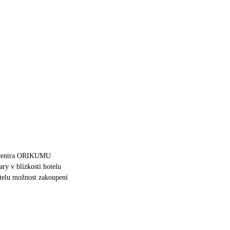
 centra ORIKUMU
ary v blízkosti hotelu
otelu možnost zakoupení