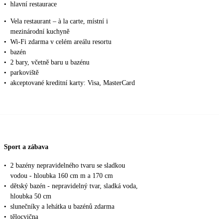
•
hlavní restaurace
•
Vela restaurant – à la carte, místní i
mezinárodní kuchyně
•
Wi-Fi zdarma v celém areálu resortu
•
bazén
•
2 bary, včetně baru u bazénu
•
parkoviště
•
akceptované kreditní karty: Visa, MasterCard
Sport a zábava
•
2 bazény nepravidelného tvaru se sladkou
vodou - hloubka 160 cm m a 170 cm
•
dětský bazén - nepravidelný tvar, sladká voda,
hloubka 50 cm
•
slunečníky a lehátka u bazénů zdarma
•
tělocvična