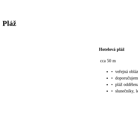
Pláž
Hotelová pláž
cca 50 m
•
veřejná oblá
•
doporučujem
•
pláž oddělena
•
slunečníky, 