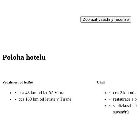
Zobrazit všechny recenze
Poloha hotelu
Vzdálenost od letiště
Okolí
•
cca 45 km od letiště Vlora
•
cca 2 km od
•
cca 180 km od letiště v Tiraně
•
restaurace a b
•
v blízkosti h
suvenýrů