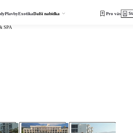
zdy
Plavby
Exotika
Další nabídka
Pro vás
St
 & SPA