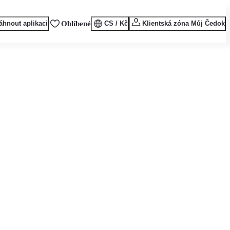
áhnout aplikaci
Oblíbené
CS / Kč
Klientská zóna Můj Čedok