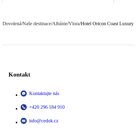
Dovolená
/
Naše destinace
/
Albánie
/
Vlora
/
Hotel Oricon Coast Luxury
Kontakt
Kontaktujte nás
+420 296 184 910
info@cedok.cz