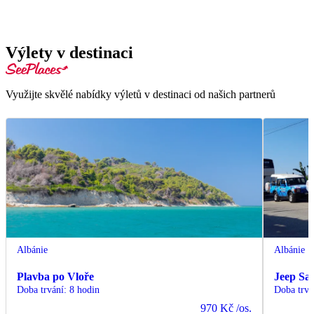
Výlety v destinaci
Využijte skvělé nabídky výletů v destinaci od našich partnerů
Albánie
Albánie
Plavba po Vloře
Jeep Saf
Doba trvání
:
8 hodin
Doba trvá
970 Kč
/os.