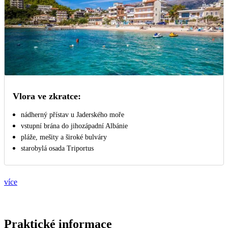
Vlora ve zkratce:
nádherný přístav u Jaderského moře
vstupní brána do jihozápadní Albánie
pláže, mešity a široké bulváry
starobylá osada Triportus
více
Praktické informace