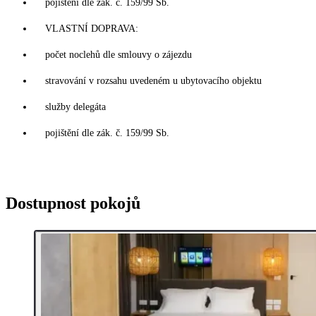
pojištění dle zák. č. 159/99 Sb.
VLASTNÍ DOPRAVA:
počet noclehů dle smlouvy o zájezdu
stravování v rozsahu uvedeném u ubytovacího objektu
služby delegáta
pojištění dle zák. č. 159/99 Sb.
Dostupnost pokojů