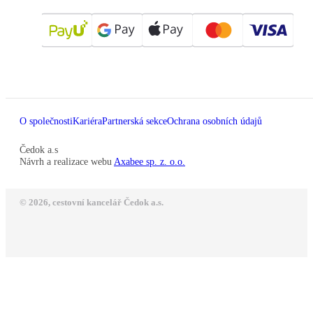
O společnosti
Kariéra
Partnerská sekce
Ochrana osobních údajů
Čedok a.s
Návrh a realizace webu
Axabee sp. z. o.o.
© 2026, cestovní kancelář Čedok a.s.