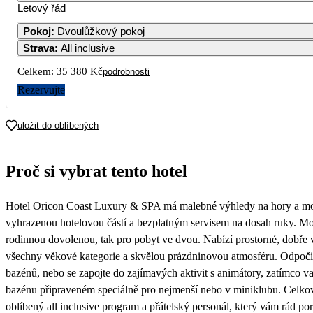
Letový řád
1
Pokoj
:
Dvoulůžkový pokoj
Strava
:
All inclusive
3
4
5
6
7
8
Celkem:
35 380 Kč
podrobnosti
10
11
12
13
14
15
Rezervujte
16 990
17
18
19
20
21
22
uložit do oblíbených
18 990
24
25
26
27
28
29
Proč si vybrat tento hotel
17 690
31
Hotel Oricon Coast Luxury & SPA má malebné výhledy na hory a moř
vyhrazenou hotelovou částí a bezplatným servisem na dosah ruky. Mode
rodinnou dovolenou, tak pro pobyt ve dvou. Nabízí prostorné, dobře 
všechny věkové kategorie a skvělou prázdninovou atmosféru. Odpoči
bazénů, nebo se zapojte do zajímavých aktivit s animátory, zatímco vaš
bazénu připraveném speciálně pro nejmenší nebo v miniklubu. Celko
oblíbený all inclusive program a přátelský personál, který vám rád po