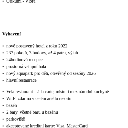
•
Orikumi - Vlora
Vybavení
•
nově postavený hotel z roku 2022
•
237 pokojů, 3 budovy, až 4 patra, výtah
•
24hodinová recepce
•
prostorná vstupní hala
•
nový aquapark pro děti, otevřený od sezóny 2026
•
hlavní restaurace
•
Vela restaurant – à la carte, místní i mezinárodní kuchyně
•
Wi-Fi zdarma v celém areálu resortu
•
bazén
•
2 bary, včetně baru u bazénu
•
parkoviště
•
akceptované kreditní karty: Visa, MasterCard