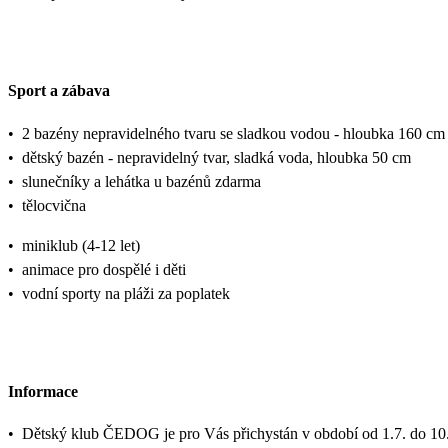
Sport a zábava
•
2 bazény nepravidelného tvaru se sladkou vodou - hloubka 160 c
•
dětský bazén - nepravidelný tvar, sladká voda, hloubka 50 cm
•
slunečníky a lehátka u bazénů zdarma
•
tělocvična
•
miniklub (4-12 let)
•
animace pro dospělé i děti
•
vodní sporty na pláži za poplatek
Informace
•
Dětský klub ČEDOG je pro Vás přichystán v období od 1.7. do 10.