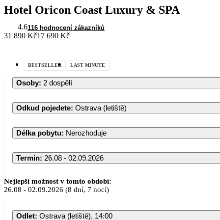
Hotel Oricon Coast Luxury & SPA
4.6
116 hodnocení zákazníků
31 890 Kč
17 690 Kč
BESTSELLER
LAST MINUTE
Osoby
:
2 dospělí
Odkud pojedete
:
Ostrava (letiště)
Délka pobytu
:
Nerozhoduje
Termín
:
26.08 - 02.09.2026
Srpen 2026
Nejlepší možnost v tomto období:
26.08
-
02.09.2026
(8 dní, 7 nocí)
PO
ÚT
ST
ČT
PÁ
SO
Odlet
:
Ostrava (letiště), 14:00