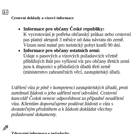
Cestovní doklady a vízové informace
Informace pro občany České republiky:
K vycestování je potřeba občanský průkaz nebo cestovní
pas platný alespoň 3 měsíce od data návratu do země.
Vízum není nutné pro turistický pobyt kratší 90 dní.
Informace pro občany ostatních zemí:
Údaje o pasových a vízových požadavcích včetně
přibližných lhůt pro vyřízení víz pro občany třetích zemí
jsou k dispozici u příslušných úřadů třetí země
(ministerstvo zahraničních věcí, zastupitelský úřad).
Udělení víza je plně v kompetenci zastupitelských úřadů, proti
zamítnutí žádosti o jeho udělení není odvolání. Cestovní
kancelář Čedok nenese odpovědnost za případné neudělení
víza. Klientům doporučujeme podávat žádosti o víza s
dostatečným předstihem a k žádosti dokládat všechny
požadované dokumenty.
Zdravotní informace a požadavky