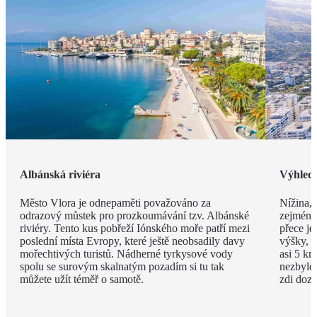
Albánská riviéra
Výhled
Město Vlora je odnepaměti považováno za
Nížina, 
odrazový můstek pro prozkoumávání tzv. Albánské
zejména
riviéry. Tento kus pobřeží Iónského moře patří mezi
přece je
poslední místa Evropy, které ještě neobsadily davy
výšky, v
mořechtivých turistů. Nádherné tyrkysové vody
asi 5 km
spolu se surovým skalnatým pozadím si tu tak
nezbylo
můžete užít téměř o samotě.
zdi doza