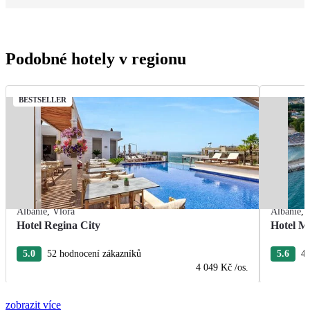
Podobné hotely v regionu
BESTSELLER
Albánie
,
Vlora
Albánie
,
Hotel Regina City
Hotel M
5.0
52 hodnocení zákazníků
5.6
44
4 049 Kč
/os.
zobrazit více