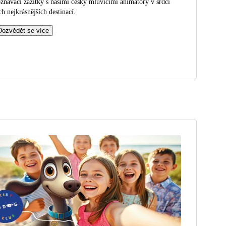
znávací zážitky s našimi česky mluvícími animátory v srdci
ch nejkrásnějších destinací.
Dozvědět se více