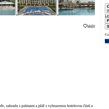
O
(
Le
P
uložit
S
Ce
Re
, zahradu s palmami a pláž s vyhrazenou hotelovou částí a