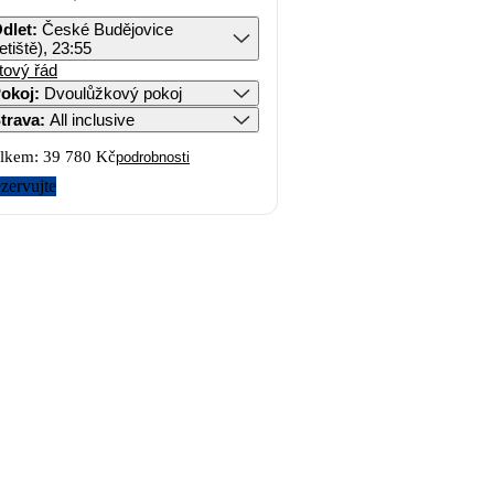
dlet
:
České Budějovice
letiště), 23:55
tový řád
okoj
:
Dvoulůžkový pokoj
trava
:
All inclusive
lkem:
39 780 Kč
podrobnosti
zervujte