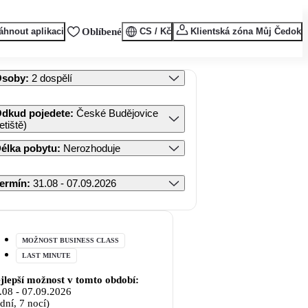
áhnout aplikaci
Oblíbené
CS / Kč
Klientská zóna Můj Čedok
Osoby
:
2 dospělí
dkud pojedete
:
České Budějovice
letiště)
élka pobytu
:
Nerozhoduje
ermín
:
31.08 - 07.09.2026
MOŽNOST BUSINESS CLASS
LAST MINUTE
jlepší možnost v tomto období:
.08
-
07.09.2026
 dní, 7 nocí)