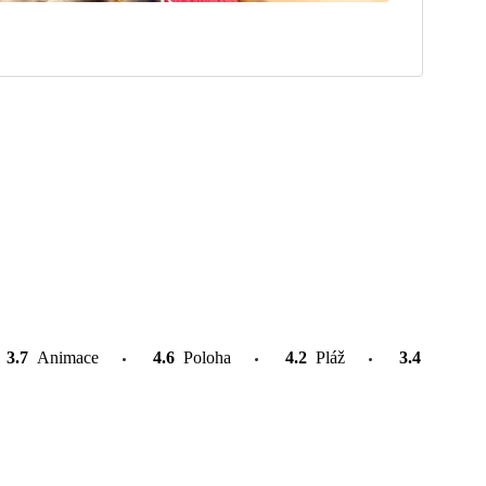
3.7
Animace
4.6
Poloha
4.2
Pláž
3.4
Atrakce