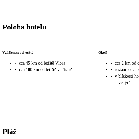
Poloha hotelu
Vzdálenost od letiště
Okolí
•
cca 45 km od letiště Vlora
•
cca 2 km od
•
cca 180 km od letiště v Tiraně
•
restaurace a b
•
v blízkosti h
suvenýrů
Pláž