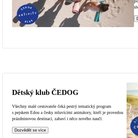
po
tě
Dětský klub ČEDOG
Všechny malé cestovatele čeká pestrý tematický program
s pejskem Edou a česky mluvícími animátory, kteří je provedou
prázdninovou destinací, zabaví i něco nového naučí.
Dozvědět se více