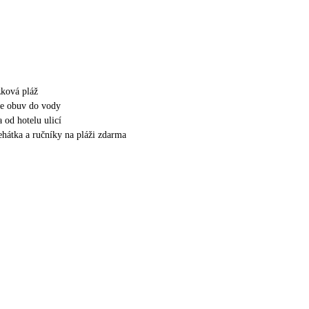
zková pláž
e obuv do vody
 od hotelu ulicí
lehátka a ručníky na pláži zdarma