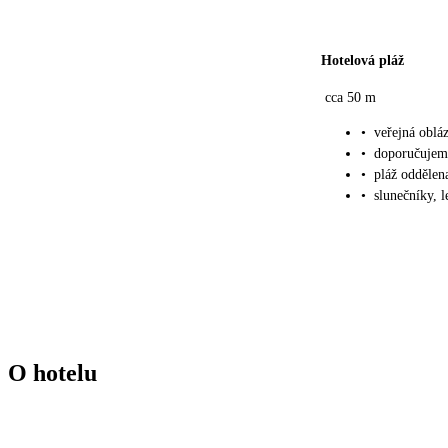
Hotelová pláž
cca 50 m
•
veřejná oblá
•
doporučujem
•
pláž oddělena
•
slunečníky, 
O hotelu