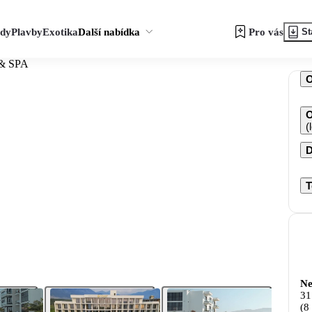
zdy
Plavby
Exotika
Další nabídka
Pro vás
St
 & SPA
O
(
D
T
Ne
31
(8