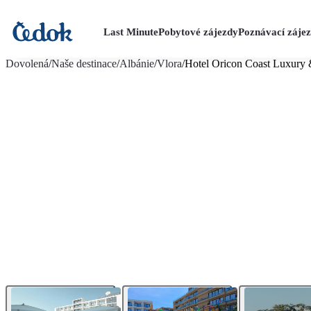
Last Minute
Pobytové zájezdy
Poznávací záje
více fotografií (40)
Dovolená
/
Naše destinace
/
Albánie
/
Vlora
/
Hotel Oricon Coast Luxury