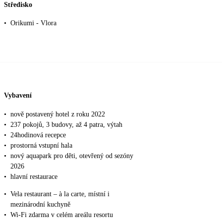
Středisko
•
Orikumi - Vlora
Vybavení
•
nově postavený hotel z roku 2022
•
237 pokojů, 3 budovy, až 4 patra, výtah
•
24hodinová recepce
•
prostorná vstupní hala
•
nový aquapark pro děti, otevřený od sezóny
2026
•
hlavní restaurace
•
Vela restaurant – à la carte, místní i
mezinárodní kuchyně
•
Wi-Fi zdarma v celém areálu resortu