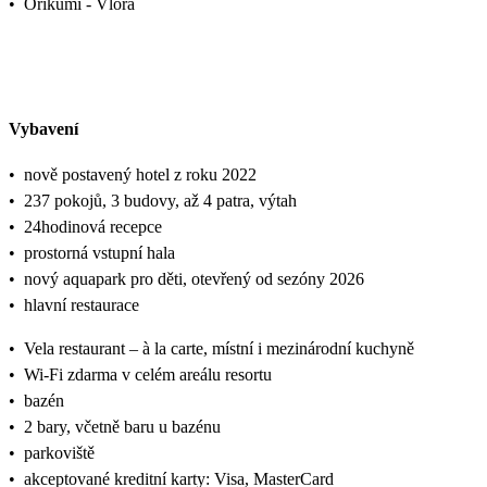
•
Orikumi - Vlora
Vybavení
•
nově postavený hotel z roku 2022
•
237 pokojů, 3 budovy, až 4 patra, výtah
•
24hodinová recepce
•
prostorná vstupní hala
•
nový aquapark pro děti, otevřený od sezóny 2026
•
hlavní restaurace
•
Vela restaurant – à la carte, místní i mezinárodní kuchyně
•
Wi-Fi zdarma v celém areálu resortu
•
bazén
•
2 bary, včetně baru u bazénu
•
parkoviště
•
akceptované kreditní karty: Visa, MasterCard