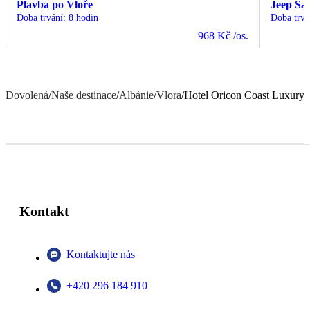
Plavba po Vloře
Jeep Saf
Doba trvání
:
8 hodin
Doba trvá
968 Kč
/os.
Dovolená
/
Naše destinace
/
Albánie
/
Vlora
/
Hotel Oricon Coast Luxury
Kontakt
Kontaktujte nás
+420 296 184 910