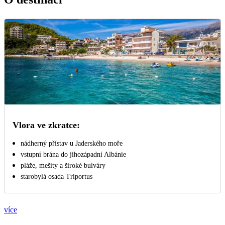
Vlora ve zkratce:
nádherný přístav u Jaderského moře
vstupní brána do jihozápadní Albánie
pláže, mešity a široké bulváry
starobylá osada Triportus
více