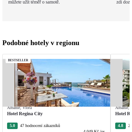
můžete užít téměř o samotě.
zdi doza
Podobné hotely v regionu
BESTSELLER
Albánie
,
Vlora
Albánie
,
Hotel Regina City
Hotel R
5.0
47 hodnocení zákazníků
4.8
26
4 049 Kč
/os.