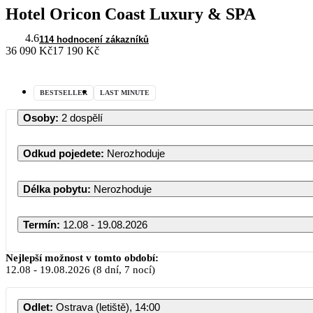
Hotel Oricon Coast Luxury & SPA
4.6
114 hodnocení zákazníků
36 090 Kč
17 190 Kč
BESTSELLER
LAST MINUTE
Osoby
:
2 dospělí
Odkud pojedete
:
Nerozhoduje
Délka pobytu
:
Nerozhoduje
Termín
:
12.08 - 19.08.2026
Srpen 2026
Nejlepší možnost v tomto období:
12.08
-
19.08.2026
(8 dní, 7 nocí)
PO
ÚT
ST
ČT
PÁ
S
Odlet
:
Ostrava (letiště), 14:00