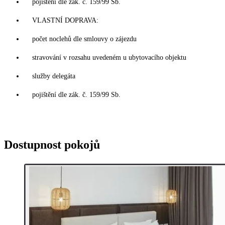
pojištění dle zák. č. 159/99 Sb.
VLASTNÍ DOPRAVA:
počet noclehů dle smlouvy o zájezdu
stravování v rozsahu uvedeném u ubytovacího objektu
služby delegáta
pojištění dle zák. č. 159/99 Sb.
Dostupnost pokojů