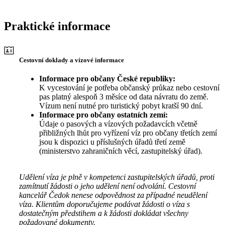
Praktické informace
Cestovní doklady a vízové informace
Informace pro občany České republiky:
K vycestování je potřeba občanský průkaz nebo cestovní
pas platný alespoň 3 měsíce od data návratu do země.
Vízum není nutné pro turistický pobyt kratší 90 dní.
Informace pro občany ostatních zemí:
Údaje o pasových a vízových požadavcích včetně
přibližných lhůt pro vyřízení víz pro občany třetích zemí
jsou k dispozici u příslušných úřadů třetí země
(ministerstvo zahraničních věcí, zastupitelský úřad).
Udělení víza je plně v kompetenci zastupitelských úřadů, proti
zamítnutí žádosti o jeho udělení není odvolání. Cestovní
kancelář Čedok nenese odpovědnost za případné neudělení
víza. Klientům doporučujeme podávat žádosti o víza s
dostatečným předstihem a k žádosti dokládat všechny
požadované dokumenty.