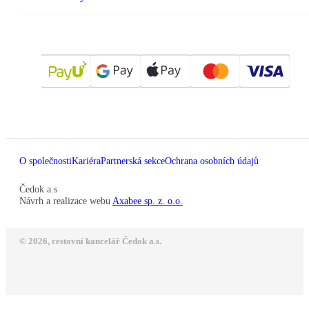
O společnosti
Kariéra
Partnerská sekce
Ochrana osobních údajů
Čedok a.s
Návrh a realizace webu
Axabee sp. z. o.o.
© 2026, cestovní kancelář Čedok a.s.