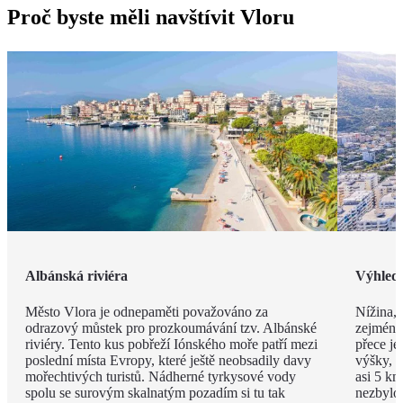
Proč byste měli navštívit Vloru
Albánská riviéra
Výhled
Město Vlora je odnepaměti považováno za
Nížina, 
odrazový můstek pro prozkoumávání tzv. Albánské
zejména
riviéry. Tento kus pobřeží Iónského moře patří mezi
přece je
poslední místa Evropy, které ještě neobsadily davy
výšky, v
mořechtivých turistů. Nádherné tyrkysové vody
asi 5 km
spolu se surovým skalnatým pozadím si tu tak
nezbylo