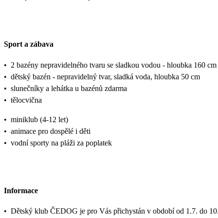
Sport a zábava
•
2 bazény nepravidelného tvaru se sladkou vodou - hloubka 160 c
•
dětský bazén - nepravidelný tvar, sladká voda, hloubka 50 cm
•
slunečníky a lehátka u bazénů zdarma
•
tělocvična
•
miniklub (4-12 let)
•
animace pro dospělé i děti
•
vodní sporty na pláži za poplatek
Informace
•
Dětský klub ČEDOG je pro Vás přichystán v období od 1.7. do 10.