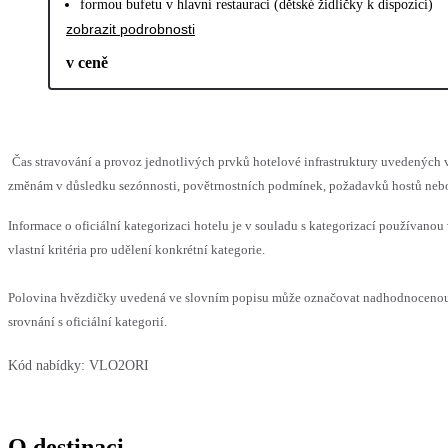
formou bufetu v hlavní restauraci (dětské židličky k dispozici)
zobrazit podrobnosti
v ceně
Čas stravování a provoz jednotlivých prvků hotelové infrastruktury uvedenýc
změnám v důsledku sezónnosti, povětrnostních podmínek, požadavků hostů nebo v
Informace o oficiální kategorizaci hotelu je v souladu s kategorizací používanou
vlastní kritéria pro udělení konkrétní kategorie.
Polovina hvězdičky uvedená ve slovním popisu může označovat nadhodnoceno
srovnání s oficiální kategorií.
Kód nabídky:
VLO2ORI
O destinaci