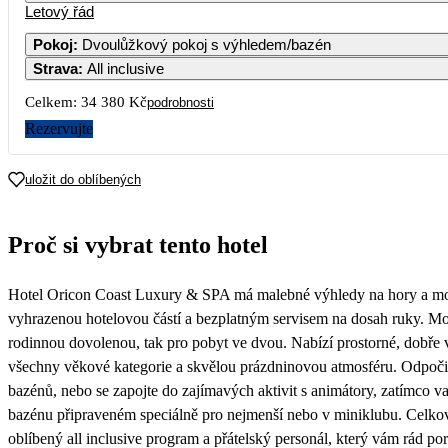
Letový řád
Pokoj
:
Dvoulůžkový pokoj s výhledem/bazén
Strava
:
All inclusive
3
4
5
6
7
Celkem:
34 380 Kč
podrobnosti
10
11
12
13
14
1
Rezervujte
17 190
17
18
19
20
21
2
uložit do oblíbených
21 439
20 190
24
25
26
27
28
2
Proč si vybrat tento hotel
22 390
18 390
31
Hotel Oricon Coast Luxury & SPA má malebné výhledy na hory a moř
19 609
vyhrazenou hotelovou částí a bezplatným servisem na dosah ruky. Mode
rodinnou dovolenou, tak pro pobyt ve dvou. Nabízí prostorné, dobře 
všechny věkové kategorie a skvělou prázdninovou atmosféru. Odpoči
bazénů, nebo se zapojte do zajímavých aktivit s animátory, zatímco vaš
bazénu připraveném speciálně pro nejmenší nebo v miniklubu. Celko
oblíbený all inclusive program a přátelský personál, který vám rád po