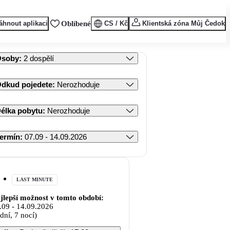
áhnout aplikaci
Oblíbené
CS / Kč
Klientská zóna Můj Čedok
Osoby
:
2 dospělí
dkud pojedete
:
Nerozhoduje
élka pobytu
:
Nerozhoduje
ermín
:
07.09 - 14.09.2026
LAST MINUTE
jlepší možnost v tomto období:
.09
-
14.09.2026
 dní, 7 nocí)