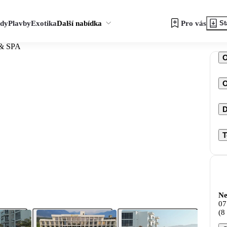
zdy
Plavby
Exotika
Další nabídka
Pro vás
St
 & SPA
O
D
T
Ne
07
(8