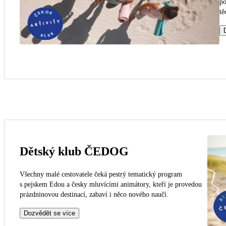
po
tě
Dětský klub ČEDOG
Všechny malé cestovatele čeká pestrý tematický program
s pejskem Edou a česky mluvícími animátory, kteří je provedou
prázdninovou destinací, zabaví i něco nového naučí.
Dozvědět se více