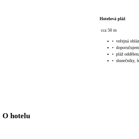
Hotelová pláž
cca 50 m
•
veřejná oblá
•
doporučujem
•
pláž oddělena
•
slunečníky, 
O hotelu