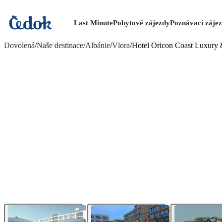
Last Minute
Pobytové zájezdy
Poznávací záje
více fotografií (40)
Dovolená
/
Naše destinace
/
Albánie
/
Vlora
/
Hotel Oricon Coast Luxury