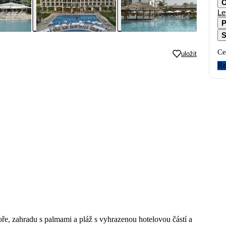
O
Le
P
S
Ce
uložit
Re
, zahradu s palmami a pláž s vyhrazenou hotelovou částí a