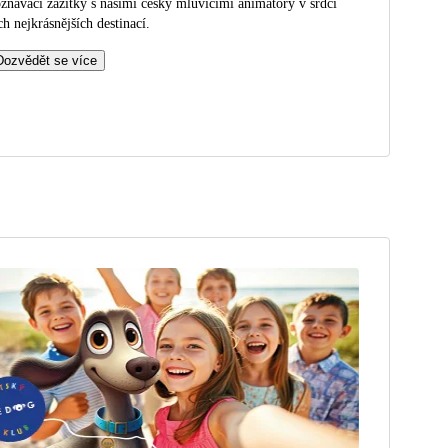
znávací zážitky s našimi česky mluvícími animátory v srdci
ch nejkrásnějších destinací.
Dozvědět se více