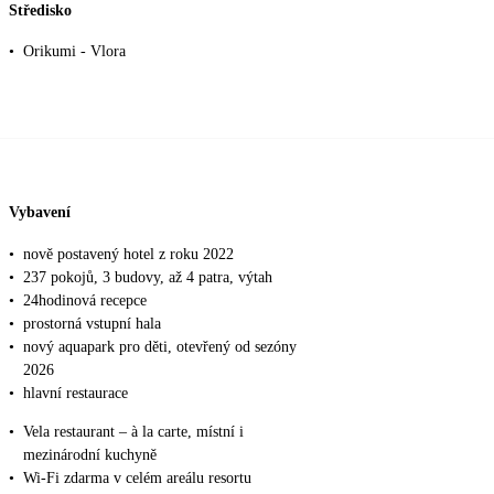
Středisko
•
Orikumi - Vlora
Vybavení
•
nově postavený hotel z roku 2022
•
237 pokojů, 3 budovy, až 4 patra, výtah
•
24hodinová recepce
•
prostorná vstupní hala
•
nový aquapark pro děti, otevřený od sezóny
2026
•
hlavní restaurace
•
Vela restaurant – à la carte, místní i
mezinárodní kuchyně
•
Wi-Fi zdarma v celém areálu resortu