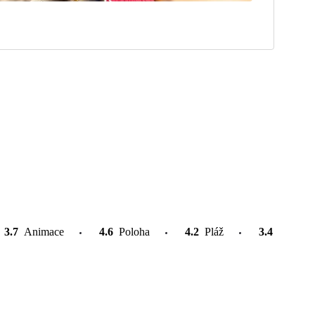
3.7
Animace
4.6
Poloha
4.2
Pláž
3.4
Atrakce