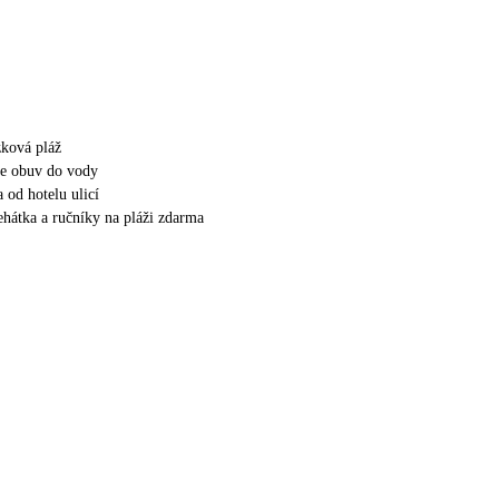
zková pláž
e obuv do vody
 od hotelu ulicí
lehátka a ručníky na pláži zdarma