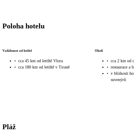
Poloha hotelu
Vzdálenost od letiště
Okolí
•
cca 45 km od letiště Vlora
•
cca 2 km od
•
cca 180 km od letiště v Tiraně
•
restaurace a b
•
v blízkosti h
suvenýrů
Pláž