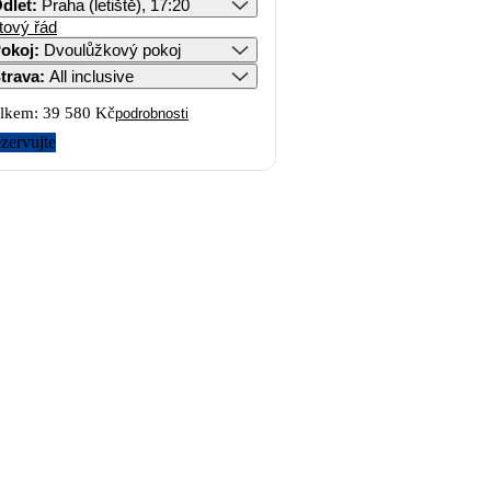
dlet
:
Praha (letiště), 17:20
tový řád
okoj
:
Dvoulůžkový pokoj
trava
:
All inclusive
lkem:
39 580 Kč
podrobnosti
zervujte