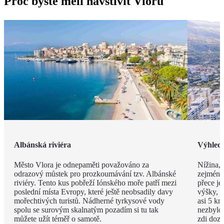
Proč byste měli navštívit Vloru
Albánská riviéra
Výhled
Město Vlora je odnepaměti považováno za
Nížina, 
odrazový můstek pro prozkoumávání tzv. Albánské
zejména
riviéry. Tento kus pobřeží Iónského moře patří mezi
přece je
poslední místa Evropy, které ještě neobsadily davy
výšky, v
mořechtivých turistů. Nádherné tyrkysové vody
asi 5 km
spolu se surovým skalnatým pozadím si tu tak
nezbylo
můžete užít téměř o samotě.
zdi doza