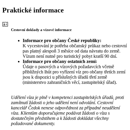
Praktické informace
Cestovní doklady a vízové informace
Informace pro občany České republiky:
K vycestování je potřeba občanský průkaz nebo cestovní
pas platný alespoň 3 měsíce od data návratu do země.
Vízum není nutné pro turistický pobyt kratší 90 dní.
Informace pro občany ostatních zemí:
Údaje o pasových a vízových požadavcích včetně
přibližných lhůt pro vyřízení víz pro občany třetích zemí
jsou k dispozici u příslušných úřadů třetí země
(ministerstvo zahraničních věcí, zastupitelský úřad).
Udělení víza je plně v kompetenci zastupitelských úřadů, proti
zamítnutí žádosti o jeho udělení není odvolání. Cestovní
kancelář Čedok nenese odpovědnost za případné neudělení
víza. Klientům doporučujeme podávat žádosti o víza s
dostatečným předstihem a k žádosti dokládat všechny
požadované dokumenty.