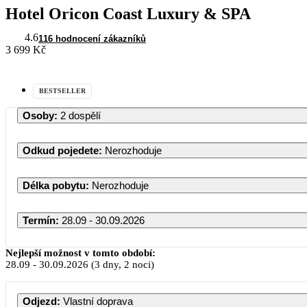
Hotel Oricon Coast Luxury & SPA
4.6
116 hodnocení zákazníků
3 699 Kč
BESTSELLER
Osoby
:
2 dospělí
Odkud pojedete
:
Nerozhoduje
Délka pobytu
:
Nerozhoduje
Termín
:
28.09 - 30.09.2026
Září 2026
Nejlepší možnost v tomto období:
28.09
-
30.09.2026
(3 dny, 2 noci)
PO
ÚT
ST
ČT
PÁ
S
Odjezd
:
Vlastní doprava