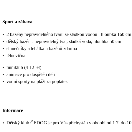
Sport a zábava
•
2 bazény nepravidelného tvaru se sladkou vodou - hloubka 160 c
•
dětský bazén - nepravidelný tvar, sladká voda, hloubka 50 cm
•
slunečníky a lehátka u bazénů zdarma
•
tělocvična
•
miniklub (4-12 let)
•
animace pro dospělé i děti
•
vodní sporty na pláži za poplatek
Informace
•
Dětský klub ČEDOG je pro Vás přichystán v období od 1.7. do 10.