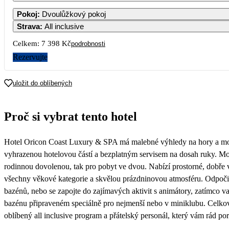
1
2
3
4
Pokoj
:
Dvoulůžkový pokoj
12 929
Strava
:
All inclusive
7
8
9
10
11
1
Celkem:
7 398 Kč
podrobnosti
12 929
12 929
Rezervujte
14
15
16
17
18
1
12 929
12 929
uložit do oblíbených
21
22
23
24
25
2
12 929
12 929
Proč si vybrat tento hotel
28
29
30
3 699
Hotel Oricon Coast Luxury & SPA má malebné výhledy na hory a moř
vyhrazenou hotelovou částí a bezplatným servisem na dosah ruky. Mode
rodinnou dovolenou, tak pro pobyt ve dvou. Nabízí prostorné, dobře 
všechny věkové kategorie a skvělou prázdninovou atmosféru. Odpoči
bazénů, nebo se zapojte do zajímavých aktivit s animátory, zatímco vaš
bazénu připraveném speciálně pro nejmenší nebo v miniklubu. Celko
oblíbený all inclusive program a přátelský personál, který vám rád po