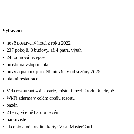
Vybavení
•
nově postavený hotel z roku 2022
•
237 pokojů, 3 budovy, až 4 patra, výtah
•
24hodinová recepce
•
prostorná vstupní hala
•
nový aquapark pro děti, otevřený od sezóny 2026
•
hlavní restaurace
•
Vela restaurant – à la carte, místní i mezinárodní kuchyně
•
Wi-Fi zdarma v celém areálu resortu
•
bazén
•
2 bary, včetně baru u bazénu
•
parkoviště
•
akceptované kreditní karty: Visa, MasterCard