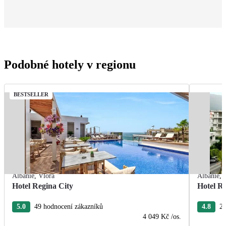
Podobné hotely v regionu
BESTSELLER
Albánie
,
Vlora
Albánie
,
Hotel Regina City
Hotel R
5.0
49 hodnocení zákazníků
4.8
27
4 049 Kč
/os.