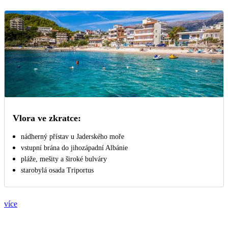
Vlora ve zkratce:
nádherný přístav u Jaderského moře
vstupní brána do jihozápadní Albánie
pláže, mešity a široké bulváry
starobylá osada Triportus
více