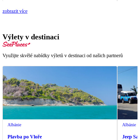
zobrazit více
Výlety v destinaci
Využijte skvělé nabídky výletů v destinaci od našich partnerů
Albánie
Albánie
Plavba po Vloře
Jeep Saf