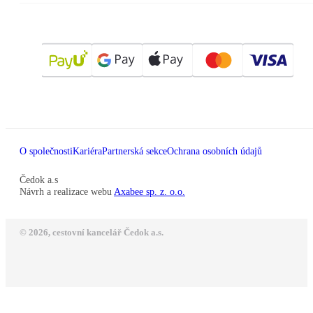
O společnosti
Kariéra
Partnerská sekce
Ochrana osobních údajů
Čedok a.s
Návrh a realizace webu
Axabee sp. z. o.o.
© 2026, cestovní kancelář Čedok a.s.