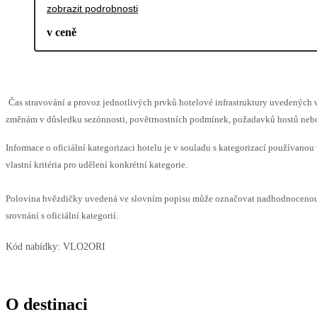
zobrazit podrobnosti
v ceně
Čas stravování a provoz jednotlivých prvků hotelové infrastruktury uvedenýc
změnám v důsledku sezónnosti, povětrnostních podmínek, požadavků hostů nebo v
Informace o oficiální kategorizaci hotelu je v souladu s kategorizací používanou
vlastní kritéria pro udělení konkrétní kategorie.
Polovina hvězdičky uvedená ve slovním popisu může označovat nadhodnoceno
srovnání s oficiální kategorií.
Kód nabídky:
VLO2ORI
O destinaci