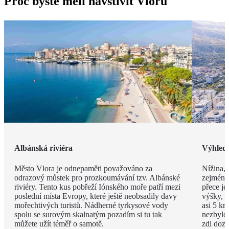
Proč byste měli navštívit Vloru
Albánská riviéra
Výhled
Město Vlora je odnepaměti považováno za
Nížina, 
odrazový můstek pro prozkoumávání tzv. Albánské
zejména
riviéry. Tento kus pobřeží Iónského moře patří mezi
přece je
poslední místa Evropy, které ještě neobsadily davy
výšky, v
mořechtivých turistů. Nádherné tyrkysové vody
asi 5 km
spolu se surovým skalnatým pozadím si tu tak
nezbylo
můžete užít téměř o samotě.
zdi doza