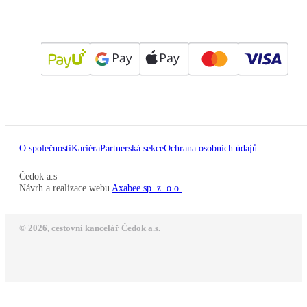
O společnosti
Kariéra
Partnerská sekce
Ochrana osobních údajů
Čedok a.s
Návrh a realizace webu
Axabee sp. z. o.o.
© 2026, cestovní kancelář Čedok a.s.