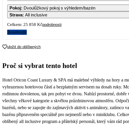
Pokoj
:
Dvoulůžkový pokoj s výhledem/bazén
Strava
:
All inclusive
3
4
5
6
7
Celkem:
25 858 Kč
podrobnosti
Rezervujte
10
11
12
13
14
1
16 990
uložit do oblíbených
17
18
19
20
21
2
12 929
12 929
Proč si vybrat tento hotel
24
25
26
27
28
2
12 929
12 929
Hotel Oricon Coast Luxury & SPA má malebné výhledy na hory a moř
31
12 929
vyhrazenou hotelovou částí a bezplatným servisem na dosah ruky. Mode
rodinnou dovolenou, tak pro pobyt ve dvou. Nabízí prostorné, dobře 
všechny věkové kategorie a skvělou prázdninovou atmosféru. Odpoči
bazénů, nebo se zapojte do zajímavých aktivit s animátory, zatímco vaš
bazénu připraveném speciálně pro nejmenší nebo v miniklubu. Celko
oblíbený all inclusive program a přátelský personál, který vám rád po