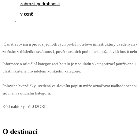
zobrazit podrobnosti
v ceně
Čas stravování a provoz jednotlivých prvků hotelové infrastruktury uvedenýc
změnám v důsledku sezónnosti, povětrnostních podmínek, požadavků hostů nebo v
Informace o oficiální kategorizaci hotelu je v souladu s kategorizací používanou
vlastní kritéria pro udělení konkrétní kategorie.
Polovina hvězdičky uvedená ve slovním popisu může označovat nadhodnoceno
srovnání s oficiální kategorií.
Kód nabídky:
VLO2ORI
O destinaci