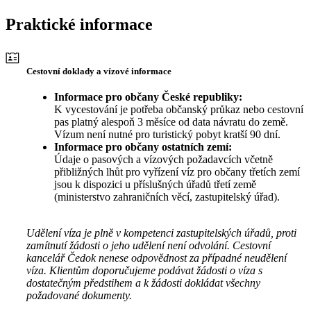
Praktické informace
Cestovní doklady a vízové informace
Informace pro občany České republiky:
K vycestování je potřeba občanský průkaz nebo cestovní
pas platný alespoň 3 měsíce od data návratu do země.
Vízum není nutné pro turistický pobyt kratší 90 dní.
Informace pro občany ostatních zemí:
Údaje o pasových a vízových požadavcích včetně
přibližných lhůt pro vyřízení víz pro občany třetích zemí
jsou k dispozici u příslušných úřadů třetí země
(ministerstvo zahraničních věcí, zastupitelský úřad).
Udělení víza je plně v kompetenci zastupitelských úřadů, proti
zamítnutí žádosti o jeho udělení není odvolání. Cestovní
kancelář Čedok nenese odpovědnost za případné neudělení
víza. Klientům doporučujeme podávat žádosti o víza s
dostatečným předstihem a k žádosti dokládat všechny
požadované dokumenty.