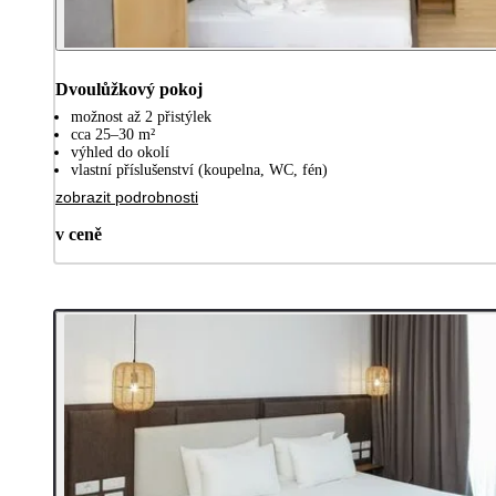
Dvoulůžkový pokoj
možnost až 2 přistýlek
cca 25–30 m²
výhled do okolí
vlastní příslušenství (koupelna, WC, fén)
zobrazit podrobnosti
v ceně