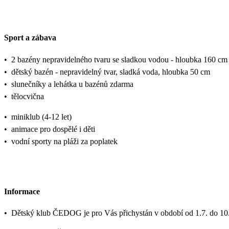
Sport a zábava
•
2 bazény nepravidelného tvaru se sladkou vodou - hloubka 160 c
•
dětský bazén - nepravidelný tvar, sladká voda, hloubka 50 cm
•
slunečníky a lehátka u bazénů zdarma
•
tělocvična
•
miniklub (4-12 let)
•
animace pro dospělé i děti
•
vodní sporty na pláži za poplatek
Informace
•
Dětský klub ČEDOG je pro Vás přichystán v období od 1.7. do 10.