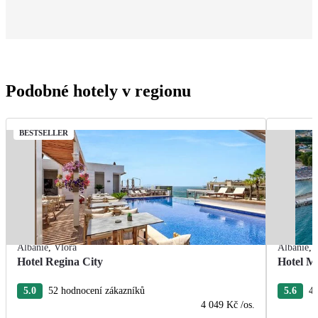
Podobné hotely v regionu
BESTSELLER
Albánie
,
Vlora
Albánie
,
Hotel Regina City
Hotel M
5.0
52 hodnocení zákazníků
5.6
44
4 049 Kč
/os.