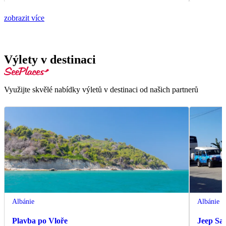
zobrazit více
Výlety v destinaci
Využijte skvělé nabídky výletů v destinaci od našich partnerů
Albánie
Albánie
Plavba po Vloře
Jeep Saf