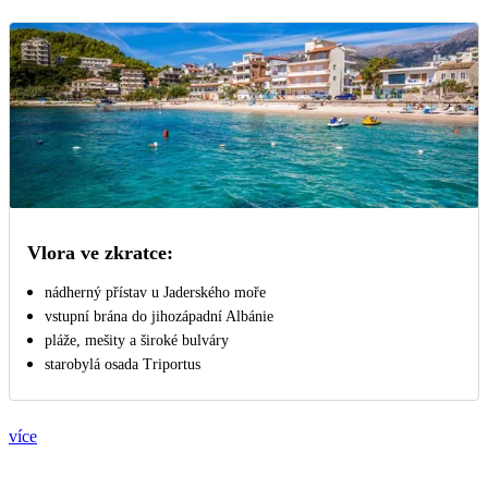
Vlora ve zkratce:
nádherný přístav u Jaderského moře
vstupní brána do jihozápadní Albánie
pláže, mešity a široké bulváry
starobylá osada Triportus
více