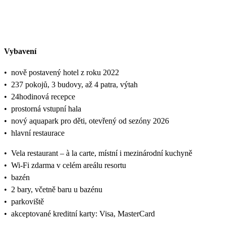
Vybavení
•
nově postavený hotel z roku 2022
•
237 pokojů, 3 budovy, až 4 patra, výtah
•
24hodinová recepce
•
prostorná vstupní hala
•
nový aquapark pro děti, otevřený od sezóny 2026
•
hlavní restaurace
•
Vela restaurant – à la carte, místní i mezinárodní kuchyně
•
Wi-Fi zdarma v celém areálu resortu
•
bazén
•
2 bary, včetně baru u bazénu
•
parkoviště
•
akceptované kreditní karty: Visa, MasterCard