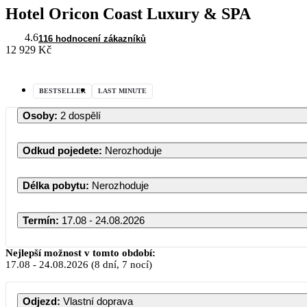
Hotel Oricon Coast Luxury & SPA
4.6
116 hodnocení zákazníků
12 929 Kč
BESTSELLER
LAST MINUTE
Osoby
:
2 dospělí
Odkud pojedete
:
Nerozhoduje
Délka pobytu
:
Nerozhoduje
Termín
:
17.08 - 24.08.2026
Srpen 2026
Nejlepší možnost v tomto období:
17.08
-
24.08.2026
(8 dní, 7 nocí)
PO
ÚT
ST
ČT
PÁ
S
Odjezd
:
Vlastní doprava