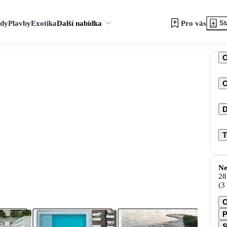
zdy
Plavby
Exotika
Další nabídka
Pro vás
St
O
D
T
Ne
28
(3
O
P
S