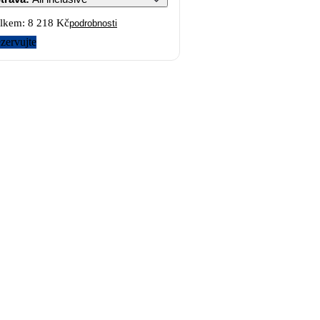
lkem:
8 218 Kč
podrobnosti
zervujte