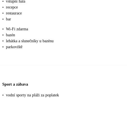
•
vstupní hala
•
recepce
•
restaurace
•
bar
•
Wi-Fi zdarma
•
bazén
•
lehátka a slunečníky u bazénu
•
parkoviště
Sport a zábava
•
vodní sporty na pláži za poplatek