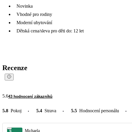
Novinka
Vhodné pro rodiny
Moderní ubytování
Dětská cena/sleva pro děti do: 12 let
Recenze
5.6
43 hodnocení zákazníků
5.8
Pokoj
5.4
Strava
5.5
Hodnocení personálu
6
Michaela