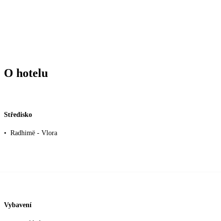
O hotelu
Středisko
•
Radhimë - Vlora
Vybavení