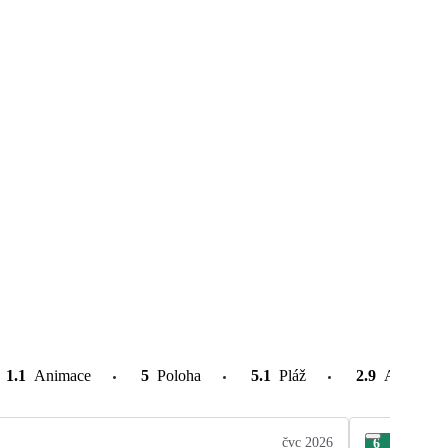
1.1
Animace
5
Poloha
5.1
Pláž
2.9
Atrakce v
čvc 2026
6
Mar