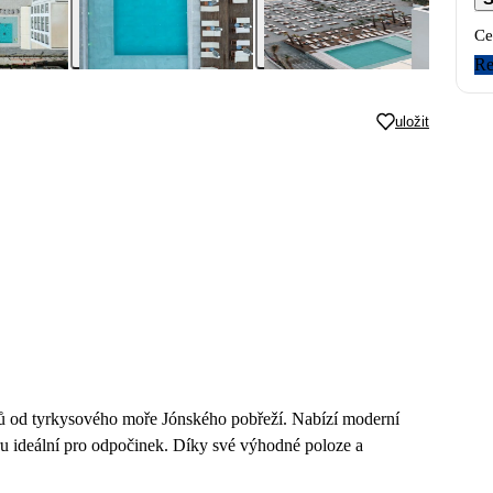
Ce
Re
uložit
oků od tyrkysového moře Jónského pobřeží. Nabízí moderní
u ideální pro odpočinek. Díky své výhodné poloze a