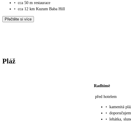
•
cca 50 m restaurace
•
cca 12 km Kuzum Baba Hill
Přečtěte si více
Pláž
Radhimë
před hotelem
•
kamenitá plá
•
doporučujem
•
lehátka, slu