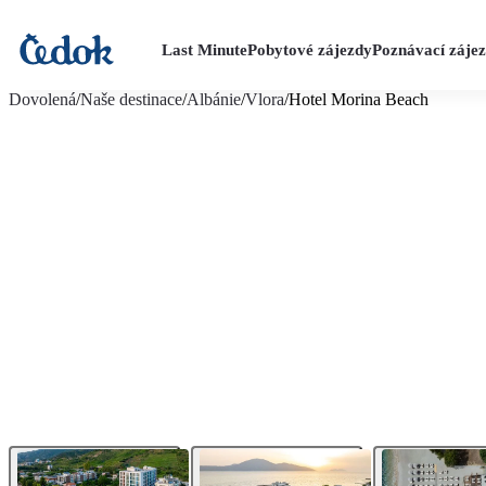
Last Minute
Pobytové zájezdy
Poznávací záje
více fotografií (27)
Dovolená
/
Naše destinace
/
Albánie
/
Vlora
/
Hotel Morina Beach