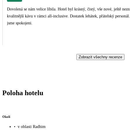
Dovolená se nám velice líbila. Hotel byl krásný, čistý, vše nové, ještě nezničené turisty. Jídlo bylo výborné, 
kvalitnější kávu v rámci all-inclusive. Dostatek lehátek, přátelský personál. Okolí tišší, ale nám to nevadilo, město trochu dále. By
jsme spokojeni.
Zobrazit všechny recenze
Poloha hotelu
Okolí
•
v oblasti Radhim