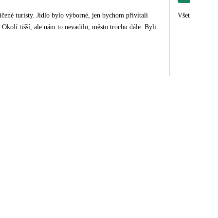
jen bychom přivítali
Všetko super a
li