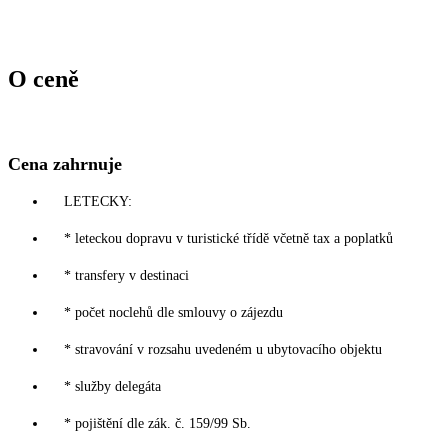
O ceně
Cena zahrnuje
LETECKY:
* leteckou dopravu v turistické třídě včetně tax a poplatků
* transfery v destinaci
* počet noclehů dle smlouvy o zájezdu
* stravování v rozsahu uvedeném u ubytovacího objektu
* služby delegáta
* pojištění dle zák. č. 159/99 Sb.