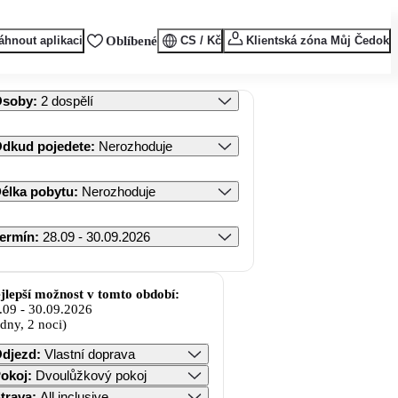
áhnout aplikaci
Oblíbené
CS / Kč
Klientská zóna Můj Čedok
Osoby
:
2 dospělí
dkud pojedete
:
Nerozhoduje
élka pobytu
:
Nerozhoduje
ermín
:
28.09 - 30.09.2026
jlepší možnost v tomto období:
.09
-
30.09.2026
 dny, 2 noci)
djezd
:
Vlastní doprava
okoj
:
Dvoulůžkový pokoj
trava
:
All inclusive